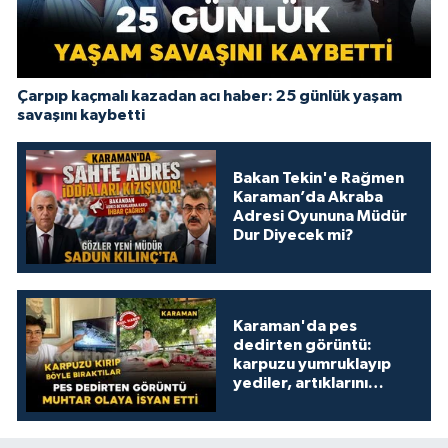
Çarpıp kaçmalı kazadan acı haber: 25 günlük yaşam
savaşını kaybetti
Bakan Tekin'e Rağmen
Karaman’da Akraba
Adresi Oyununa Müdür
Dur Diyecek mi?
Karaman'da pes
dedirten görüntü:
karpuzu yumruklayıp
yediler, artıklarını
kamelyada bıraktılar