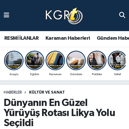
Karaman Haberleri
Gündem Haberleri
RESMİ İLANLAR
Karaman Haberleri
Gündem Habe
Güncel Haberler
Spor Haberleri
Asayiş
Eğitim
Karaman
Gündem
Politika
Vefat
Asayiş Haberleri
HABERLER
KÜLTÜR VE SANAT
Ulusal Haberler
Dünyanın En Güzel
Vefat Edenler
Yürüyüş Rotası Likya Yolu
Seçildi