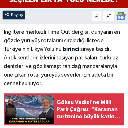
Paylaş
-
+
A
A
İngiltere merkezli Time Out dergisi, dünyanın en
gözde yürüyüş rotalarını sıraladığı listede
Türkiye’nin Likya Yolu’nu
birinci
sıraya taşıdı.
Antik kentlerin izlerini taşıyan patikaları, turkuaz
denizleri ve göz kamaştıran dağ manzaralarıyla
öne çıkan rota, yürüyüş severler için adeta bir
cennet sunuyor.
Göksu Vadisi’ne Milli
Park Çağrısı: “Karaman
turizmine büyük katkı
sağlar”