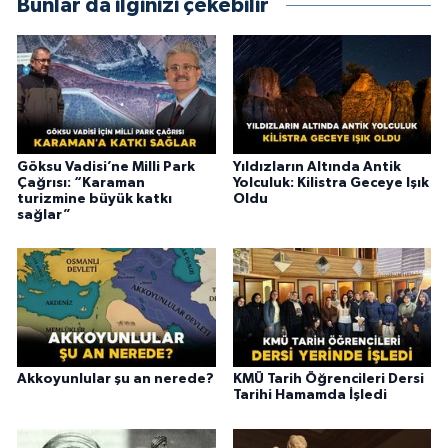
Bunlar da ilginizi çekebilir
Göksu Vadisi’ne Milli Park
Yıldızların Altında Antik
Çağrısı: “Karaman
Yolculuk: Kilistra Geceye Işık
turizmine büyük katkı
Oldu
sağlar”
Akkoyunlular şu an nerede?
KMÜ Tarih Öğrencileri Dersi
Tarihi Hamamda İşledi