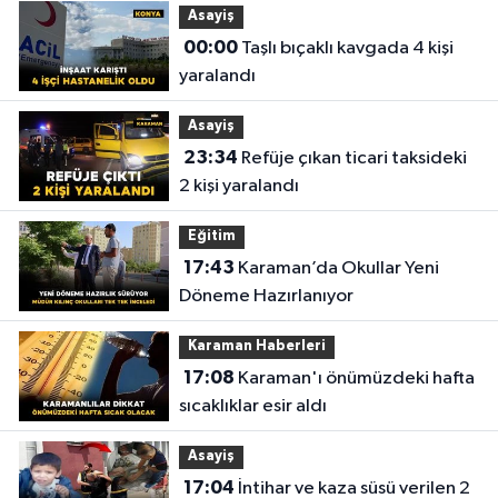
Asayiş
00:00
Taşlı bıçaklı kavgada 4 kişi
yaralandı
Asayiş
23:34
Refüje çıkan ticari taksideki
2 kişi yaralandı
Eğitim
17:43
Karaman’da Okullar Yeni
Döneme Hazırlanıyor
Karaman Haberleri
17:08
Karaman'ı önümüzdeki hafta
sıcaklıklar esir aldı
Asayiş
17:04
İntihar ve kaza süsü verilen 2