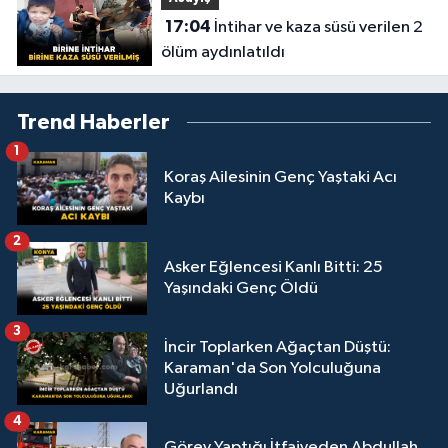
17:04
İntihar ve kaza süsü verilen 2
ölüm aydınlatıldı
Trend Haberler
1
Koraş Ailesinin Genç Yaştaki Acı
Kaybı
2
Asker Eğlencesi Kanlı Bitti: 25
Yaşındaki Genç Öldü
3
İncir Toplarken Ağaçtan Düştü:
Karaman'da Son Yolculuğuna
Uğurlandı
4
Görev Yaptığı İtfaiyeden Abdullah