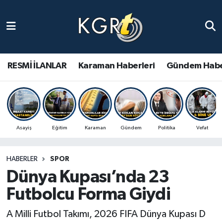
Karaman Haberleri
Gündem Haberleri
RESMİ İLANLAR
Karaman Haberleri
Gündem Habe
Güncel Haberler
Spor Haberleri
Asayiş
Eğitim
Karaman
Gündem
Politika
Vefat
Asayiş Haberleri
HABERLER
SPOR
Ulusal Haberler
Dünya Kupası’nda 23
Vefat Edenler
Futbolcu Forma Giydi
A Milli Futbol Takımı, 2026 FIFA Dünya Kupası D