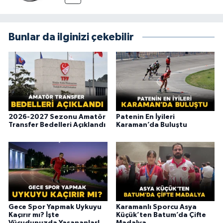
Bunlar da ilginizi çekebilir
2026-2027 Sezonu Amatör
Patenin En İyileri
Transfer Bedelleri Açıklandı
Karaman’da Buluştu
Gece Spor Yapmak Uykuyu
Karamanlı Sporcu Asya
Kaçırır mı? İşte
Küçük’ten Batum’da Çifte
Vücudunuzda Yaşananlar!
Madalya