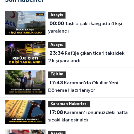
Asayiş
00:00
Taşlı bıçaklı kavgada 4 kişi
yaralandı
Asayiş
23:34
Refüje çıkan ticari taksideki
2 kişi yaralandı
Eğitim
17:43
Karaman’da Okullar Yeni
Döneme Hazırlanıyor
Karaman Haberleri
17:08
Karaman'ı önümüzdeki hafta
sıcaklıklar esir aldı
Asayiş