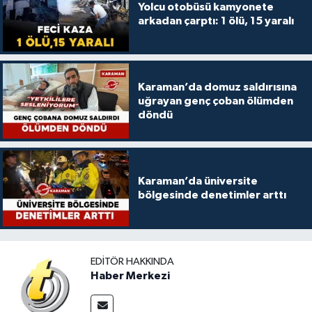
Yolcu otobüsü kamyonete
arkadan çarptı: 1 ölü, 15 yaralı
Karaman’da domuz saldırısına
uğrayan genç çoban ölümden
döndü
Karaman’da üniversite
bölgesinde denetimler arttı
EDITÖR HAKKINDA
Haber Merkezi