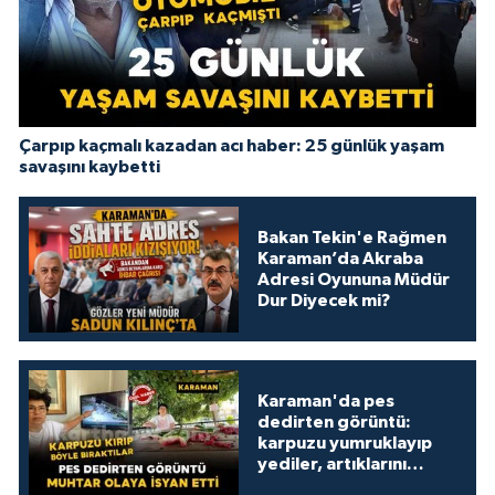
Çarpıp kaçmalı kazadan acı haber: 25 günlük yaşam
savaşını kaybetti
Bakan Tekin'e Rağmen
Karaman’da Akraba
Adresi Oyununa Müdür
Dur Diyecek mi?
Karaman'da pes
dedirten görüntü:
karpuzu yumruklayıp
yediler, artıklarını
kamelyada bıraktılar