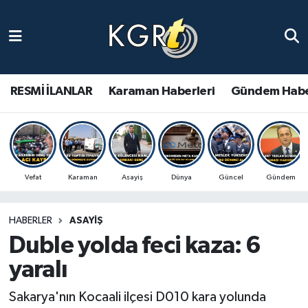
Karaman Haberleri
Gündem Haberleri
RESMİ İLANLAR
Karaman Haberleri
Gündem Habe
Güncel Haberler
Spor Haberleri
Vefat
Karaman
Asayiş
Dünya
Güncel
Gündem
Asayiş Haberleri
HABERLER
ASAYIŞ
Ulusal Haberler
Duble yolda feci kaza: 6
Vefat Edenler
yaralı
Sakarya'nın Kocaali ilçesi D010 kara yolunda