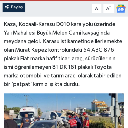
Paylaş
-
+
A
A
Kaza, Kocaali-Karasu D010 kara yolu üzerinde
Yalı Mahallesi Büyük Melen Cami kavşağında
meydana geldi. Karasu istikametinde ilerlemekte
olan Murat Kepez kontrolündeki 54 ABC 876
plakalı Fiat marka hafif ticari araç, sürücülerinin
ismi öğrenilemeyen 81 DK 161 plakalı Toyota
marka otomobil ve tarım aracı olarak tabir edilen
bir 'patpat' kırmızı ışıkta durdu.