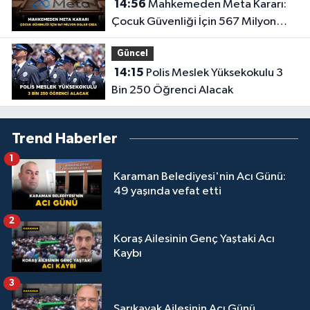
14:56
Mahkemeden Meta Kararı:
Çocuk Güvenliği İçin 567 Milyon
Dolar Ceza
Güncel
14:15
Polis Meslek Yüksekokulu 3
Bin 250 Öğrenci Alacak
Trend Haberler
1
Karaman Belediyesi'nin Acı Günü:
49 yaşında vefat etti
2
Koraş Ailesinin Genç Yaştaki Acı
Kaybı
3
Sarıkavak Ailesinin Acı Günü