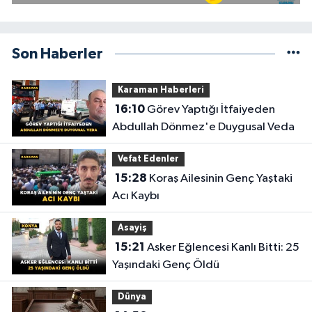
Son Haberler
Karaman Haberleri
16:10
Görev Yaptığı İtfaiyeden
Abdullah Dönmez'e Duygusal Veda
Vefat Edenler
15:28
Koraş Ailesinin Genç Yaştaki
Acı Kaybı
Asayiş
15:21
Asker Eğlencesi Kanlı Bitti: 25
Yaşındaki Genç Öldü
Dünya