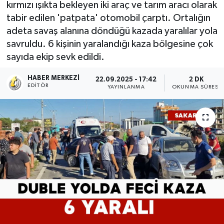
kırmızı ışıkta bekleyen iki araç ve tarım aracı olarak
tabir edilen 'patpata' otomobil çarptı. Ortalığın
adeta savaş alanına döndüğü kazada yaralılar yola
savruldu. 6 kişinin yaralandığı kaza bölgesine çok
sayıda ekip sevk edildi.
HABER MERKEZI
22.09.2025 - 17:42
2 DK
EDITÖR
YAYINLANMA
OKUNMA SÜRESI