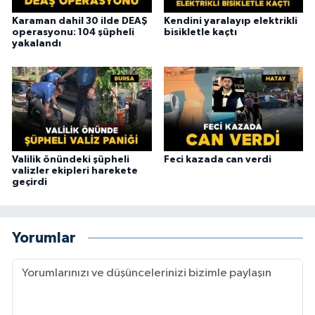
Karaman dahil 30 ilde DEAŞ
Kendini yaralayıp elektrikli
operasyonu: 104 şüpheli
bisikletle kaçtı
yakalandı
Valilik önündeki şüpheli
Feci kazada can verdi
valizler ekipleri harekete
geçirdi
Yorumlar