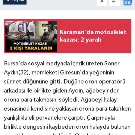
A
A
Karaman'da motosiklet
kazası: 2 yaralı
Bursa'da sosyal medyada içerik üreten Soner
Aydın(32), memleketi Giresun'da yeğeninin
sünnet düğününe gitti. Düğüne dron operatörü
arkadaşı ile birlikte giden Aydın, ağabeyinden
drona para takmasını söyledi. Ağabeyi halay
esnasında kendisine yaklaşan drona para takarken
yanlışlıkla eli pervanelere çarptı. Çarpmayla
birlikte dengesini kaybeden dron halayda bulunan