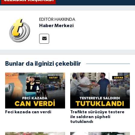
EDITÖR HAKKINDA
Haber Merkezi
Bunlar da ilginizi çekebilir
Feci kazada can verdi
Trafikte sürücüye testere
ile saldıran şüpheli
tutuklandı