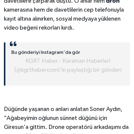
davetlilere çarparak düştü. O anlar hem
dron
kamerasına hem de davetlilerin cep telefonuyla
kayıt altına alınırken, sosyal medyaya yüklenen
video beğeni rekorları kırdı.
Bu gönderiyi Instagram'da gör
KGRT Haber - Karaman Haberleri
(@kgrthabercom)'in paylaştığı bir gönderi
Düğünde yaşanan o anları anlatan Soner Aydın,
"Ağabeyimin oğlunun sünnet düğünü için
Giresun'a gittim. Drone operatörü arkadaşımı da