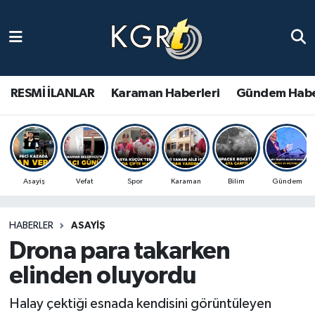
Karaman Haberleri
Gündem Haberleri
RESMİ İLANLAR
Karaman Haberleri
Gündem Habe
Güncel Haberler
Spor Haberleri
Asayiş
Vefat
Spor
Karaman
Bilim
Gündem
Asayiş Haberleri
HABERLER
ASAYIŞ
Ulusal Haberler
Drona para takarken
Vefat Edenler
elinden oluyordu
Halay çektiği esnada kendisini görüntüleyen