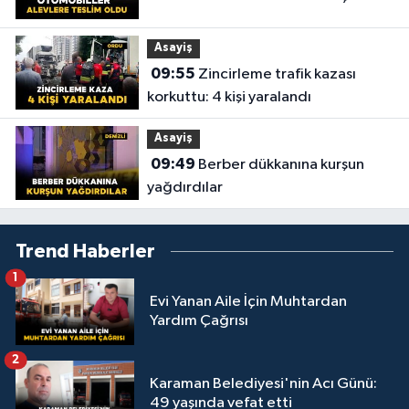
Asayiş
09:55
Zincirleme trafik kazası
korkuttu: 4 kişi yaralandı
Asayiş
09:49
Berber dükkanına kurşun
yağdırdılar
Trend Haberler
1
Evi Yanan Aile İçin Muhtardan
Yardım Çağrısı
2
Karaman Belediyesi'nin Acı Günü:
49 yaşında vefat etti