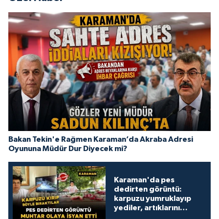
Bakan Tekin'e Rağmen Karaman’da Akraba Adresi
Oyununa Müdür Dur Diyecek mi?
Karaman'da pes
dedirten görüntü:
karpuzu yumruklayıp
yediler, artıklarını
kamelyada bıraktılar