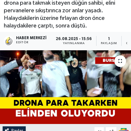
drona para takmak isteyen düğün sahibi, elini
pervanelere sıkıştırınca zor anlar yaşadı.
Halaydakilerin üzerine fırlayan dron önce
halaydakilere çarptı, sonra düştü.
HABER MERKEZI
26.08.2025 - 15:56
1
EDITÖR
YAYINLANMA
PAYLAŞIM
OK
Paylaş
-
+