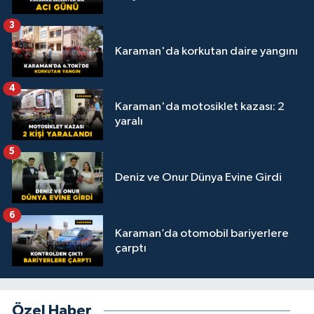
3
Karaman'da korkutan daire yangını
4
Karaman'da motosiklet kazası: 2
yaralı
5
Deniz ve Onur Dünya Evine Girdi
6
Karaman’da otomobil bariyerlere
çarptı
Özel Haber