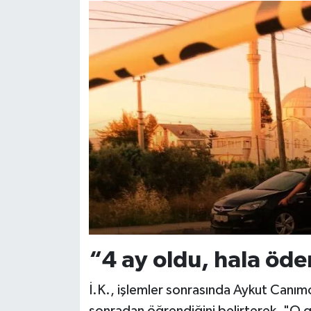
“4 ay oldu, hala öd
İ.K., işlemler sonrasında Aykut Canımo