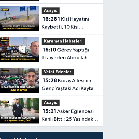
Küle Döndü
Asayiş
16:28
1 Kişi Hayatını
Kaybetti, 10 Kişi
Yaralandı! Tırın Dehşet
Karaman Haberleri
Saçtığı Anlar Ortaya
16:10
Görev Yaptığı
Çıktı
İtfaiyeden Abdullah
Dönmez'e Duygusal
Vefat Edenler
Veda
15:28
Koraş Ailesinin
Genç Yaştaki Acı Kaybı
Asayiş
15:21
Asker Eğlencesi
Kanlı Bitti: 25 Yaşındaki
Genç Öldü