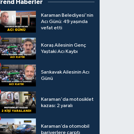
Trend Haberler
Karaman Belediyesi'nin
Acı Günü: 49 yaşında
vefat etti
Koraş Ailesinin Genç
Yaştaki Acı Kaybı
Sarıkavak Ailesinin Acı
Günü
Karaman'da motosiklet
kazası: 2 yaralı
Karaman’da otomobil
bariyerlere çarptı