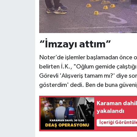
“İmzayı attım”
Noter’de işlemler başlamadan önce oğ
belirten İ.K., "Oğlum gemide çalıştığı
Görevli 'Alışveriş tamam mı?' diye s
gösterdim' dedi. Ben de buna güvenip
Karaman dahil
yakalandı
İçeriği Görüntül