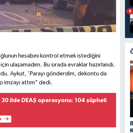
6
lunun hesabını kontrol etmek istediğini
 için ulaşamadım. Bu sırada evraklar hazırlandı.
ordu. Aykut, 'Parayı gönderdim, dekontu da
 imzayı attım" dedi.
 30 ilde DEAŞ operasyonu: 104 şüpheli
e