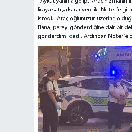
"Aykut yanıma gelip, ‘Aracınızı hanımı
liraya satışa karar verdik. Noter’e g
istedi. 'Araç oğlunuzun üzerine oldu
Bana, parayı gönderdiğine dair bir de
gönderdim’ dedi. Ardından Noter’e geçt