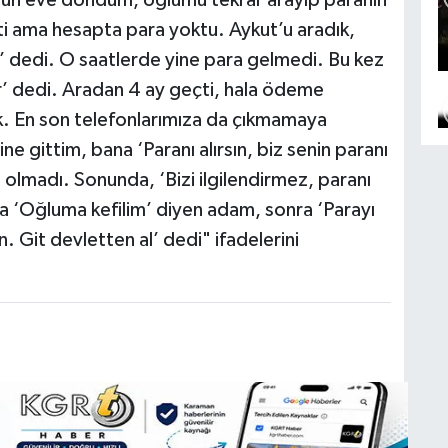
gün eve döndüm, oğlumu tekrar arayıp paranın
i ama hesapta para yoktu. Aykut’u aradık,
 dedi. O saatlerde yine para gelmedi. Bu kez
ir’ dedi. Aradan 4 ay geçti, hala ödeme
k. En son telefonlarımıza da çıkmamaya
ne gittim, bana ‘Paranı alırsın, biz senin paranı
olmadı. Sonunda, ‘Bizi ilgilendirmez, paranı
ta ‘Oğluma kefilim’ diyen adam, sonra ‘Parayı
 Git devletten al’ dedi" ifadelerini