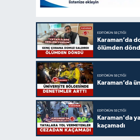
EDITÖRÜN SEÇTIĞI
Karaman’da do
ölümden dön
EDITÖRÜN SEÇTIĞI
Karaman’da üni
EDITÖRÜN SEÇTIĞI
Karaman'da ya
kaçamadı