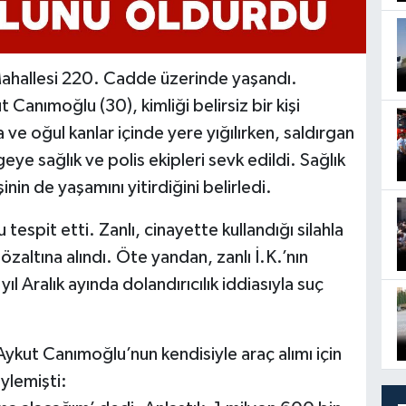
Mahallesi 220. Cadde üzerinde yaşandı.
anımoğlu (30), kimliği belirsiz bir kişi
a ve oğul kanlar içinde yere yığılırken, saldırgan
eye sağlık ve polis ekipleri sevk edildi. Sağlık
şinin de yaşamını yitirdiğini belirledi.
 tespit etti. Zanlı, cinayette kullandığı silahla
özaltına alındı. Öte yandan, zanlı İ.K.’nın
 Aralık ayında dolandırıcılık iddiasıyla suç
ykut Canımoğlu’nun kendisiyle araç alımı için
öylemişti: