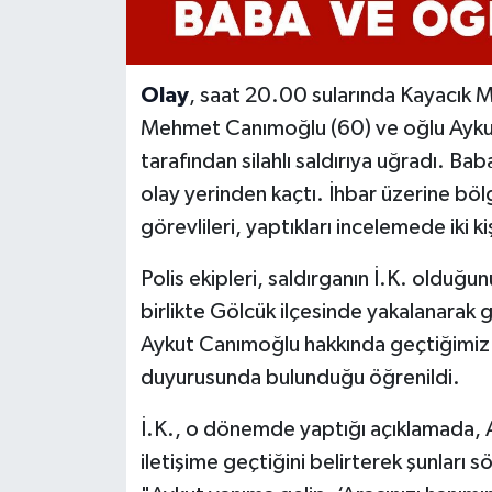
Olay
, saat 20.00 sularında Kayacık 
Mehmet Canımoğlu (60) ve oğlu Aykut C
tarafından silahlı saldırıya uğradı. Bab
olay yerinden kaçtı. İhbar üzerine bölg
görevlileri, yaptıkları incelemede iki ki
Polis ekipleri, saldırganın İ.K. olduğunu
birlikte Gölcük ilçesinde yakalanarak g
Aykut Canımoğlu hakkında geçtiğimiz yıl
duyurusunda bulunduğu öğrenildi.
İ.K., o dönemde yaptığı açıklamada, A
iletişime geçtiğini belirterek şunları s