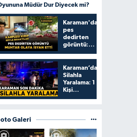
Oyununa Müdür Dur Diyecek mi?
Karaman'da
pes
dedirten
görüntü:
karpuzu
yumruklayıp
yediler,
Karaman’da
artıklarını
Silahla
kamelyada
Yaralama: 1
bıraktılar
Kişi
Yaralandı
Foto Galeri