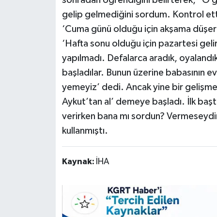
sonradan öğrendiğini belirterek, "O 
gelip gelmediğini sordum. Kontrol ett
‘Cuma günü olduğu için akşama düşer’
‘Hafta sonu olduğu için pazartesi gel
yapılmadı. Defalarca aradık, oyalandı
başladılar. Bunun üzerine babasının evi
yemeyiz’ dedi. Ancak yine bir gelişme 
Aykut’tan al’ demeye başladı. İlk baş
verirken bana mı sordun? Vermeseydin.
kullanmıştı.
Kaynak:
İHA