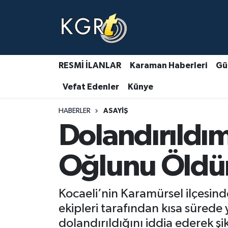
Karaman Haberleri
Gündem Haberleri
RESMİ İLANLAR
Karaman Haberleri
Gü
Vefat Edenler
Künye
Güncel Haberler
HABERLER
ASAYIŞ
Spor Haberleri
Dolandırıldı
Asayiş Haberleri
Oğlunu Öldü
Ulusal Haberler
Kocaeli’nin Karamürsel ilçesind
Vefat Edenler
ekipleri tarafından kısa sürede
dolandırıldığını iddia ederek ş