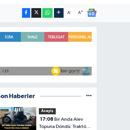
-
+
A
A
Son Haberler
Asayiş
17:08
Bir Anda Alev
Topuna Döndü: Traktör