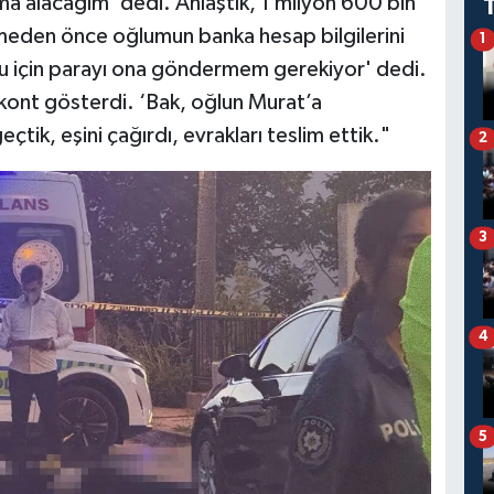
ma alacağım’ dedi. Anlaştık, 1 milyon 600 bin
itmeden önce oğlumun banka hesap bilgilerini
1
ğu için parayı ona göndermem gerekiyor' dedi.
kont gösterdi. ‘Bak, oğlun Murat’a
ik, eşini çağırdı, evrakları teslim ettik."
2
3
4
5