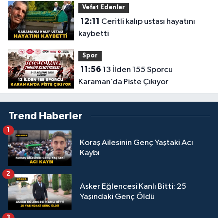
Vefat Edenler
12:11
Ceritli kalıp ustası hayatını
kaybetti
Spor
11:56
13 İlden 155 Sporcu
Karaman’da Piste Çıkıyor
Trend Haberler
1
Koraş Ailesinin Genç Yaştaki Acı
Kaybı
2
Asker Eğlencesi Kanlı Bitti: 25
Yaşındaki Genç Öldü
3