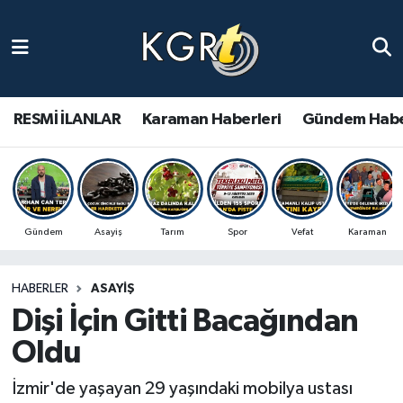
Karaman Haberleri
Gündem Haberleri
RESMİ İLANLAR
Karaman Haberleri
Gündem Habe
Güncel Haberler
Spor Haberleri
Gündem
Asayiş
Tarım
Spor
Vefat
Karaman
Asayiş Haberleri
HABERLER
ASAYIŞ
Ulusal Haberler
Dişi İçin Gitti Bacağından
Vefat Edenler
Oldu
İzmir'de yaşayan 29 yaşındaki mobilya ustası