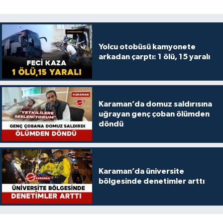
Yolcu otobüsü kamyonete
arkadan çarptı: 1 ölü, 15 yaralı
Karaman’da domuz saldırısına
uğrayan genç çoban ölümden
döndü
Karaman’da üniversite
bölgesinde denetimler arttı