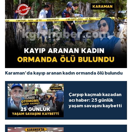
Karaman'da kayıp aranan kadın ormanda ölü bulundu
Çarpıp kaçmalı kazadan
acı haber: 25 günlük
yaşam savaşını kaybetti