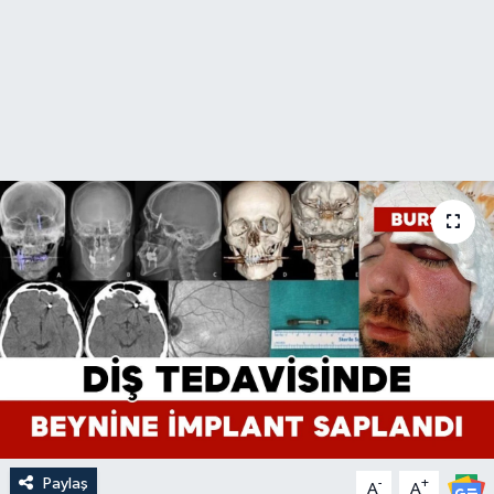
Paylaş
-
+
A
A