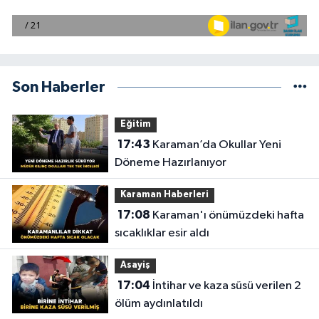
Son Haberler
Eğitim
17:43
Karaman’da Okullar Yeni
Döneme Hazırlanıyor
Karaman Haberleri
17:08
Karaman'ı önümüzdeki hafta
sıcaklıklar esir aldı
Asayiş
17:04
İntihar ve kaza süsü verilen 2
ölüm aydınlatıldı