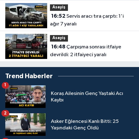
Asayiş
16:52
Servis aracı tıra çarptı: 1'i
ağır 7 yaralı
Asayiş
16:48
Çarpışma sonrası itfaiye
devrildi: 2 itfaiyeci yaralı
Trend Haberler
1
Koraş Ailesinin Genç Yaştaki Acı
Kaybı
2
Asker Eğlencesi Kanlı Bitti: 25
Yaşındaki Genç Öldü