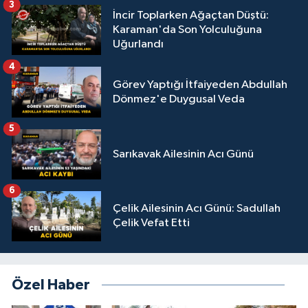
3
İncir Toplarken Ağaçtan Düştü:
Karaman'da Son Yolculuğuna
Uğurlandı
4
Görev Yaptığı İtfaiyeden Abdullah
Dönmez'e Duygusal Veda
5
Sarıkavak Ailesinin Acı Günü
6
Çelik Ailesinin Acı Günü: Sadullah
Çelik Vefat Etti
Özel Haber