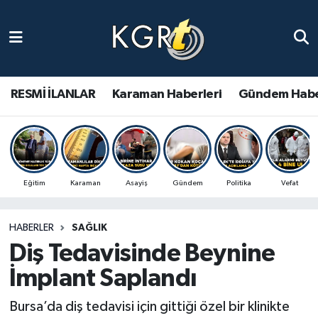
Karaman Haberleri
Gündem Haberleri
RESMİ İLANLAR
Karaman Haberleri
Gündem Habe
Güncel Haberler
Spor Haberleri
Eğitim
Karaman
Asayiş
Gündem
Politika
Vefat
Asayiş Haberleri
HABERLER
SAĞLIK
Ulusal Haberler
Diş Tedavisinde Beynine
Vefat Edenler
İmplant Saplandı
Bursa’da diş tedavisi için gittiği özel bir klinikte