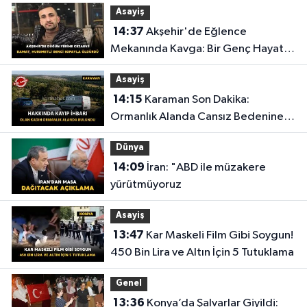
Asayiş
14:37
Akşehir'de Eğlence
Mekanında Kavga: Bir Genç Hayatını
Kaybetti
Asayiş
14:15
Karaman Son Dakika:
Ormanlık Alanda Cansız Bedenine
Ulaşıldı
Dünya
14:09
İran: "ABD ile müzakere
yürütmüyoruz
Asayiş
13:47
Kar Maskeli Film Gibi Soygun!
450 Bin Lira ve Altın İçin 5 Tutuklama
Genel
13:36
Konya’da Şalvarlar Giyildi: