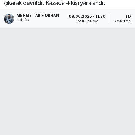
çıkarak devrildi. Kazada 4 kişi yaralandı.
MEHMET AKIF ORHAN
08.06.2025 - 11:30
1 DK
EDITÖR
YAYINLANMA
OKUNMA S