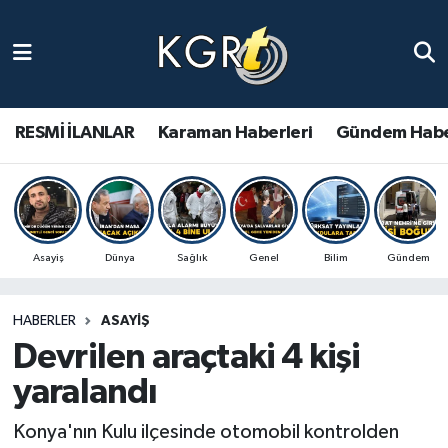
Karaman Haberleri
Gündem Haberleri
RESMİ İLANLAR
Karaman Haberleri
Gündem Habe
Güncel Haberler
Spor Haberleri
Asayiş
Dünya
Sağlık
Genel
Bilim
Gündem
Asayiş Haberleri
HABERLER
ASAYIŞ
Ulusal Haberler
Devrilen araçtaki 4 kişi
Vefat Edenler
yaralandı
Konya'nın Kulu ilçesinde otomobil kontrolden