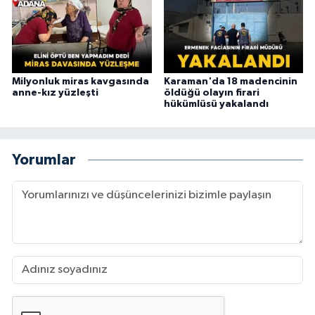
Milyonluk miras kavgasında
Karaman'da 18 madencinin
anne-kız yüzleşti
öldüğü olayın firari
hükümlüsü yakalandı
Yorumlar