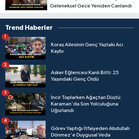
Geleneksel Gece Yeniden Canlandı
Trend Haberler
1
Koraş Ailesinin Genç Yaştaki Acı
Kaybı
2
Asker Eğlencesi Kanlı Bitti: 25
Yaşındaki Genç Öldü
3
İncir Toplarken Ağaçtan Düştü:
Karaman'da Son Yolculuğuna
Uğurlandı
4
Görev Yaptığı İtfaiyeden Abdullah
Dönmez'e Duygusal Veda