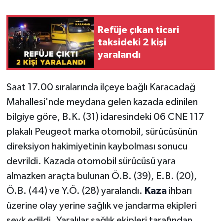
Refüje çıkan ticari
taksideki 2 kişi
yaralandı
Saat 17.00 sıralarında ilçeye bağlı Karacadağ
Mahallesi'nde meydana gelen kazada edinilen
bilgiye göre, B.K. (31) idaresindeki 06 CNE 117
plakalı Peugeot marka otomobil, sürücüsünün
direksiyon hakimiyetinin kaybolması sonucu
devrildi. Kazada otomobil sürücüsü yara
almazken araçta bulunan Ö.B. (39), E.B. (20),
Ö.B. (44) ve Y.Ö. (28) yaralandı.
Kaza
ihbarı
üzerine olay yerine sağlık ve jandarma ekipleri
sevk edildi. Yaralılar sağlık ekipleri tarafından