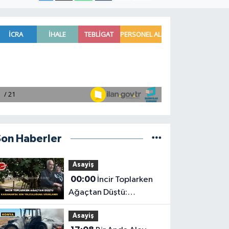
Son Haberler
Asayiş
00:00
İncir Toplarken
Ağaçtan Düştü:
Karaman'da Son
Asayiş
Yolculuğuna Uğurlandı