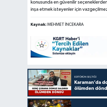
konusunda en güvenilir seçeneklerden 
inşa etmek isteyenler için vazgeçilme
Kaynak:
MEHMET İNCEKARA
EDITÖRÜN SEÇTIĞI
Karaman’da do
ölümden dön