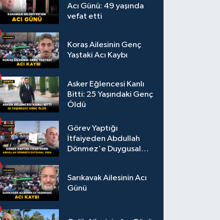
Acı Günü: 49 yaşında
vefat etti
Koraş Ailesinin Genç
Yaştaki Acı Kaybı
Asker Eğlencesi Kanlı
Bitti: 25 Yaşındaki Genç
Öldü
Görev Yaptığı
İtfaiyeden Abdullah
Dönmez'e Duygusal
Veda
Sarıkavak Ailesinin Acı
Günü