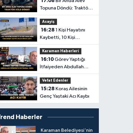
17:08
Bir Anda Alev
Topuna Döndü: Traktör
Küle Döndü
Asayiş
16:28
1 Kişi Hayatını
Kaybetti, 10 Kişi
Yaralandı! Tırın Dehşet
Karaman Haberleri
Saçtığı Anlar Ortaya
16:10
Görev Yaptığı
Çıktı
İtfaiyeden Abdullah
Dönmez'e Duygusal
Vefat Edenler
Veda
15:28
Koraş Ailesinin
Genç Yaştaki Acı Kaybı
Trend Haberler
Karaman Belediyesi'nin