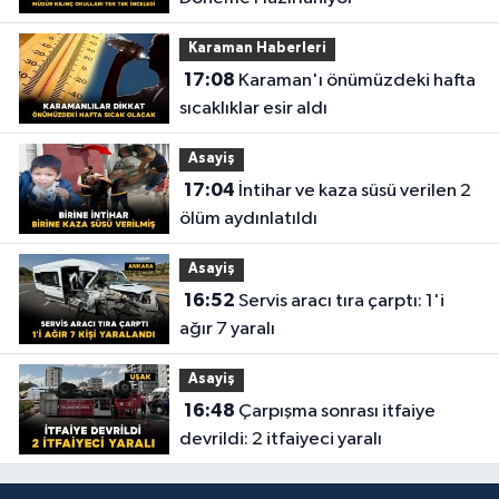
Karaman Haberleri
17:08
Karaman'ı önümüzdeki hafta
sıcaklıklar esir aldı
Asayiş
17:04
İntihar ve kaza süsü verilen 2
ölüm aydınlatıldı
Asayiş
16:52
Servis aracı tıra çarptı: 1'i
ağır 7 yaralı
Asayiş
16:48
Çarpışma sonrası itfaiye
devrildi: 2 itfaiyeci yaralı