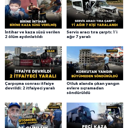
İntihar ve kaza süsü verilen
Servis aracı tıra çarptı: 1'i
2 ölüm aydınlatıldı
ağır 7 yaralı
Çarpışma sonrası itfaiye
Otluk alanda çıkan yangın
devrildi: 2 itfaiyeci yaralı
evlere sıçramadan
söndürüldü