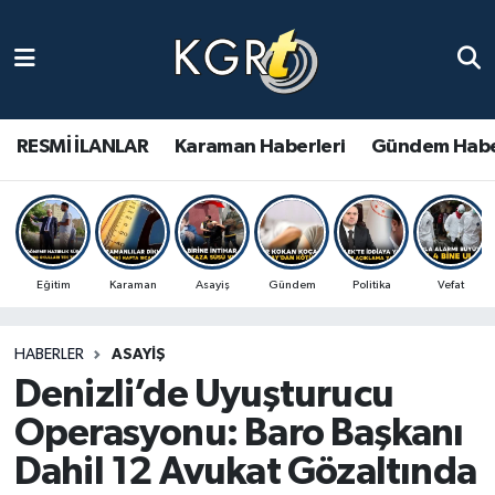
Karaman Haberleri
Gündem Haberleri
RESMİ İLANLAR
Karaman Haberleri
Gündem Habe
Güncel Haberler
Spor Haberleri
Eğitim
Karaman
Asayiş
Gündem
Politika
Vefat
Asayiş Haberleri
HABERLER
ASAYIŞ
Ulusal Haberler
Denizli’de Uyuşturucu
Vefat Edenler
Operasyonu: Baro Başkanı
Dahil 12 Avukat Gözaltında