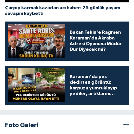
Çarpıp kaçmalı kazadan acı haber: 25 günlük yaşam
savaşını kaybetti
Bakan Tekin'e Rağmen
Karaman’da Akraba
Adresi Oyununa Müdür
Dur Diyecek mi?
Karaman'da pes
dedirten görüntü:
karpuzu yumruklayıp
yediler, artıklarını
kamelyada bıraktılar
Foto Galeri