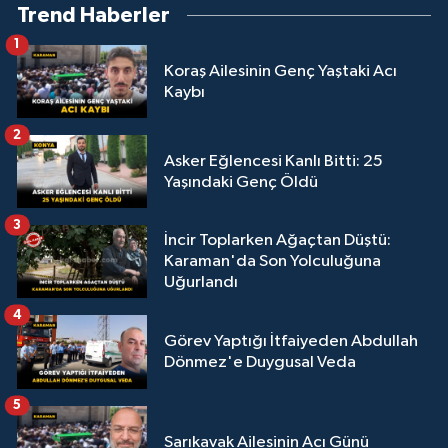
Trend Haberler
1
Koraş Ailesinin Genç Yaştaki Acı
Kaybı
2
Asker Eğlencesi Kanlı Bitti: 25
Yaşındaki Genç Öldü
3
İncir Toplarken Ağaçtan Düştü:
Karaman'da Son Yolculuğuna
Uğurlandı
4
Görev Yaptığı İtfaiyeden Abdullah
Dönmez'e Duygusal Veda
5
Sarıkavak Ailesinin Acı Günü