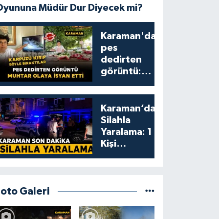
Oyununa Müdür Dur Diyecek mi?
Karaman'da
pes
dedirten
görüntü:
karpuzu
yumruklayıp
yediler,
Karaman’da
artıklarını
Silahla
kamelyada
Yaralama: 1
bıraktılar
Kişi
Yaralandı
Foto Galeri