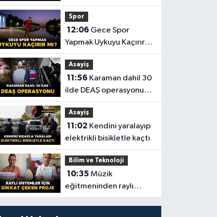
Spor
12:06
Gece Spor
Yapmak Uykuyu Kaçırır
mı? İşte Vücudunuzda
Asayiş
Yaşananlar!
11:56
Karaman dahil 30
ilde DEAŞ operasyonu:
104 şüpheli yakalandı
Asayiş
11:02
Kendini yaralayıp
elektrikli bisikletle kaçtı
Bilim ve Teknoloji
10:35
Müzik
eğitmeninden raylı
sistemler için dikkat
çeken proje