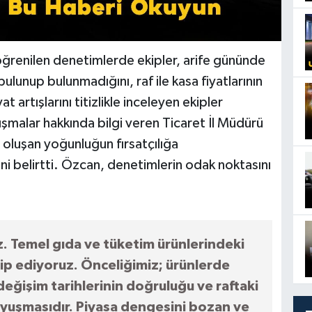
enilen denetimlerde ekipler, arife gününde
ulunup bulunmadığını, raf ile kasa fiyatlarının
t artışlarını titizlikle inceleyen ekipler
ışmalar hakkında bilgi veren Ticaret İl Müdürü
oluşan yoğunluğun fırsatçılığa
i belirtti. Özcan, denetimlerin odak noktasını
z. Temel gıda ve tüketim ürünlerindeki
kip ediyoruz. Önceliğimiz; ürünlerde
değişim tarihlerinin doğruluğu ve raftaki
 uyuşmasıdır. Piyasa dengesini bozan ve