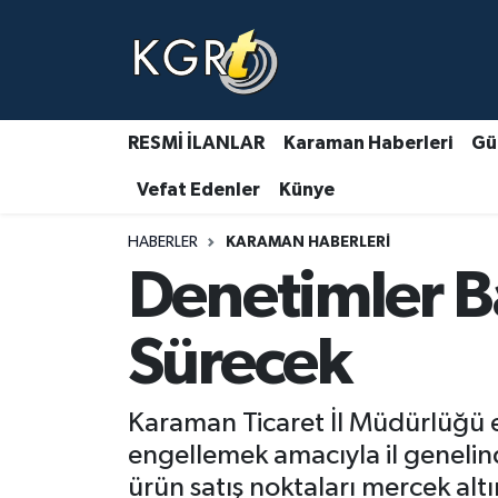
Karaman Haberleri
Gündem Haberleri
RESMİ İLANLAR
Karaman Haberleri
Gü
Vefat Edenler
Künye
Güncel Haberler
HABERLER
KARAMAN HABERLERI
Spor Haberleri
Denetimler B
Asayiş Haberleri
Sürecek
Ulusal Haberler
Karaman Ticaret İl Müdürlüğü 
Vefat Edenler
engellemek amacıyla il genelind
ürün satış noktaları mercek altı