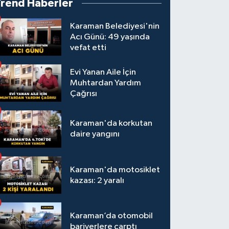
Trend Haberler
Karaman Belediyesi'nin
Acı Günü: 49 yaşında
vefat etti
Evi Yanan Aile İçin
Muhtardan Yardım
Çağrısı
Karaman'da korkutan
daire yangını
Karaman'da motosiklet
kazası: 2 yaralı
Karaman’da otomobil
bariyerlere çarptı