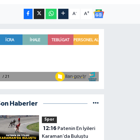
-
+
A
A
Son Haberler
Spor
12:16
Patenin En İyileri
Karaman’da Buluştu