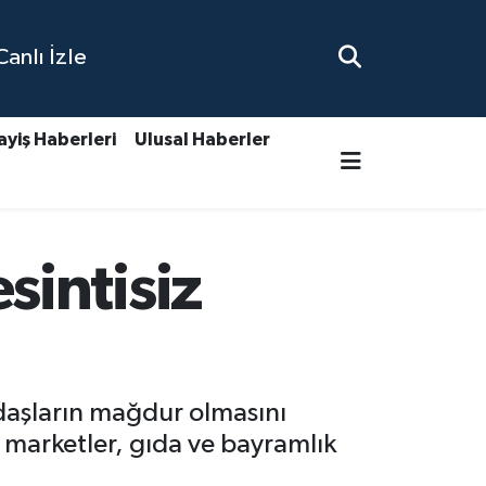
nlı İzle
ayiş Haberleri
Ulusal Haberler
intisiz
daşların mağdur olmasını
r marketler, gıda ve bayramlık