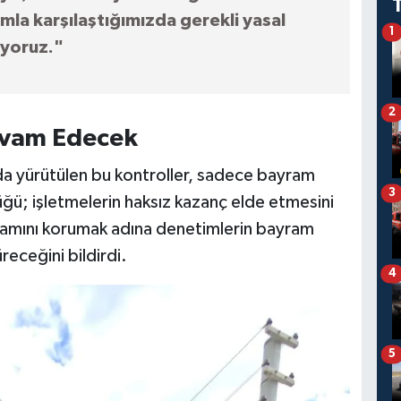
mla karşılaştığımızda gerekli yasal
1
ıyoruz."
2
Devam Edecek
da yürütülen bu kontroller, sadece bayram
3
lüğü; işletmelerin haksız kazanç elde etmesini
rtamını korumak adına denetimlerin bayram
receğini bildirdi.
4
5