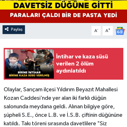
Paylaş
-
+
A
A
İntihar ve kaza süsü
verilen 2 ölüm
aydınlatıldı
Olaylar, Sarıçam ilçesi Yıldırım Beyazıt Mahallesi
Kozan Caddesi’nde yer alan iki farklı düğün
salonunda meydana geldi. Alınan bilgiye göre,
şüpheli S.E., önce L.B. ve İ.S.B. çiftinin düğününe
katıldı. Takı töreni sırasında davetlilere "Siz