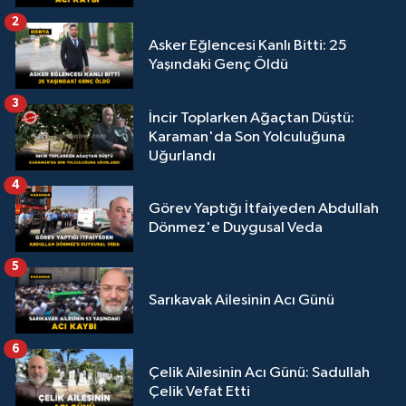
2
Asker Eğlencesi Kanlı Bitti: 25
Yaşındaki Genç Öldü
3
İncir Toplarken Ağaçtan Düştü:
Karaman'da Son Yolculuğuna
Uğurlandı
4
Görev Yaptığı İtfaiyeden Abdullah
Dönmez'e Duygusal Veda
5
Sarıkavak Ailesinin Acı Günü
6
Çelik Ailesinin Acı Günü: Sadullah
Çelik Vefat Etti