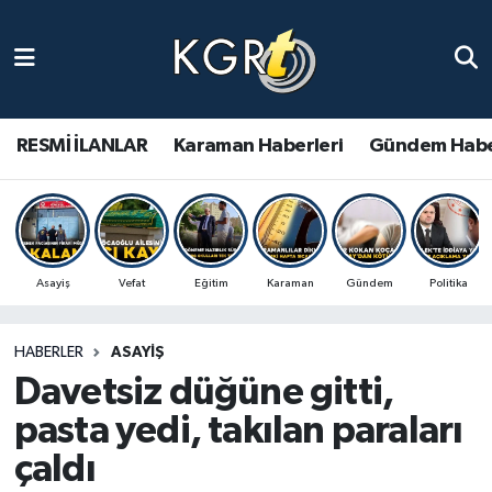
Karaman Haberleri
Gündem Haberleri
RESMİ İLANLAR
Karaman Haberleri
Gündem Habe
Güncel Haberler
Spor Haberleri
Asayiş
Vefat
Eğitim
Karaman
Gündem
Politika
Asayiş Haberleri
HABERLER
ASAYIŞ
Ulusal Haberler
Davetsiz düğüne gitti,
Vefat Edenler
pasta yedi, takılan paraları
çaldı