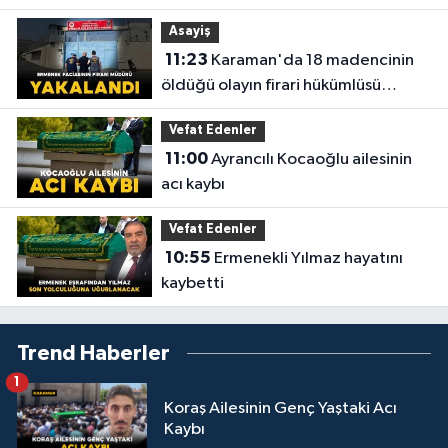
kazandı
Asayiş
11:23
Karaman'da 18 madencinin
öldüğü olayın firari hükümlüsü
yakalandı
Vefat Edenler
11:00
Ayrancılı Kocaoğlu ailesinin
acı kaybı
Vefat Edenler
10:55
Ermenekli Yılmaz hayatını
kaybetti
Trend Haberler
1
Koraş Ailesinin Genç Yaştaki Acı
Kaybı