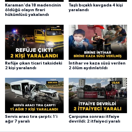
Karaman'da 18 madencinin
Taşlı bıçaklı kavgada 4 kişi
öldüğü olayın firari
yaralandı
hükümlüsü yakalandı
Refüje çıkan ticari taksideki
İntihar ve kaza süsü verilen
2 kişi yaralandı
2 ölüm aydınlatıldı
Servis aracı tıra çarptı: 1'i
Çarpışma sonrası itfaiye
ağır 7 yaralı
devrildi: 2 itfaiyeci yaralı