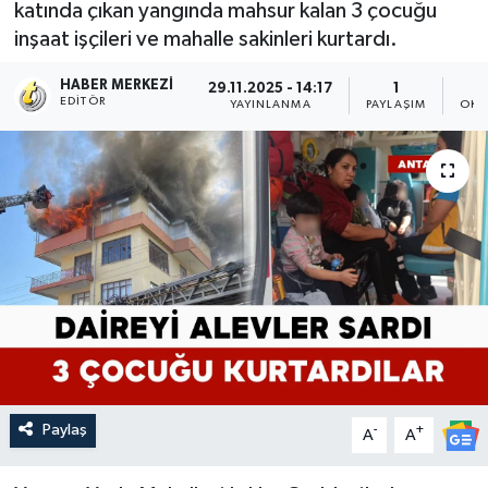
katında çıkan yangında mahsur kalan 3 çocuğu
inşaat işçileri ve mahalle sakinleri kurtardı.
HABER MERKEZI
29.11.2025 - 14:17
1
EDITÖR
YAYINLANMA
PAYLAŞIM
OKU
Paylaş
-
+
A
A