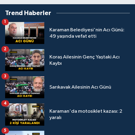
Trend Haberler
1
Karaman Belediyesi'nin Acı Günü:
49 yaşında vefat etti
2
Koraş Ailesinin Genç Yaştaki Acı
Kaybı
3
Sarıkavak Ailesinin Acı Günü
4
Karaman'da motosiklet kazası: 2
yaralı
5