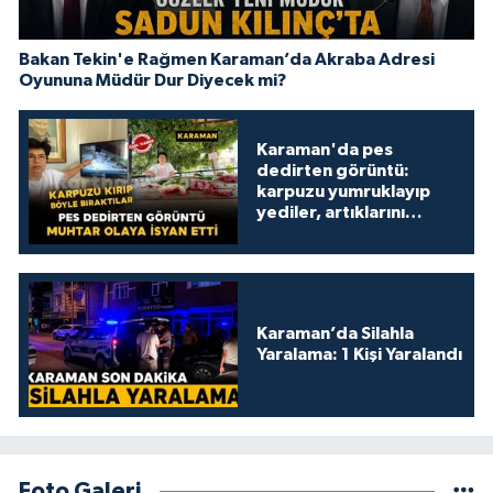
Bakan Tekin'e Rağmen Karaman’da Akraba Adresi
Oyununa Müdür Dur Diyecek mi?
Karaman'da pes
dedirten görüntü:
karpuzu yumruklayıp
yediler, artıklarını
kamelyada bıraktılar
Karaman’da Silahla
Yaralama: 1 Kişi Yaralandı
Foto Galeri