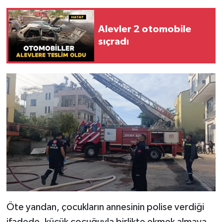
Alevler 2 otomobile
sıçradı
Öte yandan, çocukların annesinin polise verdiği
ifadede, küçük çocuğuyla birlikte ekmek almaya