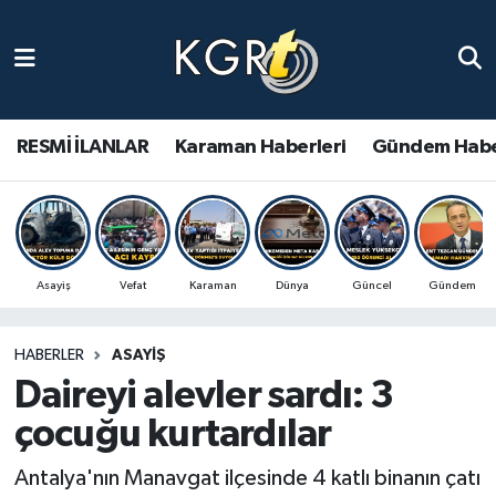
Karaman Haberleri
Gündem Haberleri
RESMİ İLANLAR
Karaman Haberleri
Gündem Habe
Güncel Haberler
Spor Haberleri
Asayiş
Vefat
Karaman
Dünya
Güncel
Gündem
Asayiş Haberleri
HABERLER
ASAYIŞ
Ulusal Haberler
Daireyi alevler sardı: 3
Vefat Edenler
çocuğu kurtardılar
Antalya'nın Manavgat ilçesinde 4 katlı binanın çatı