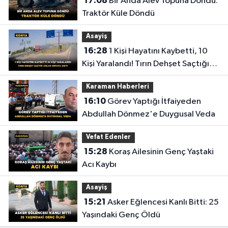
17:08
Bir Anda Alev Topuna Döndü:
Traktör Küle Döndü
Asayiş
16:28
1 Kişi Hayatını Kaybetti, 10
Kişi Yaralandı! Tırın Dehşet Saçtığı
Anlar Ortaya Çıktı
Karaman Haberleri
16:10
Görev Yaptığı İtfaiyeden
Abdullah Dönmez'e Duygusal Veda
Vefat Edenler
15:28
Koraş Ailesinin Genç Yaştaki
Acı Kaybı
Asayiş
15:21
Asker Eğlencesi Kanlı Bitti: 25
Yaşındaki Genç Öldü