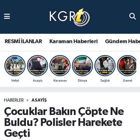
Karaman Haberleri
Gündem Haberleri
RESMİ İLANLAR
Karaman Haberleri
Gündem Habe
Güncel Haberler
Spor Haberleri
Vefat
Asayiş
Karaman
Dünya
Sağlık
Genel
Asayiş Haberleri
HABERLER
ASAYIŞ
Ulusal Haberler
Çocuklar Bakın Çöpte Ne
Vefat Edenler
Buldu? Polisler Harekete
Geçti