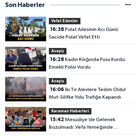
Son Haberler
Vefat Edenler
16:38
Polat Ailesinin Acı Günü:
Sacide Polat Vefat Etti
Asayiş
16:28
Kadın Kılığında Pusu Kurdu:
Emekli Polisi Vurdu
Asayiş
16:06
İki Tır Alevlere Teslim Oldu!
Mut-Silifke Yolu Trafiğe Kapandı
Karaman Haberleri
15:42
Mesudiye’de Gelenek
Bozulmadı: Vefa Yemeğinde
Buluştular