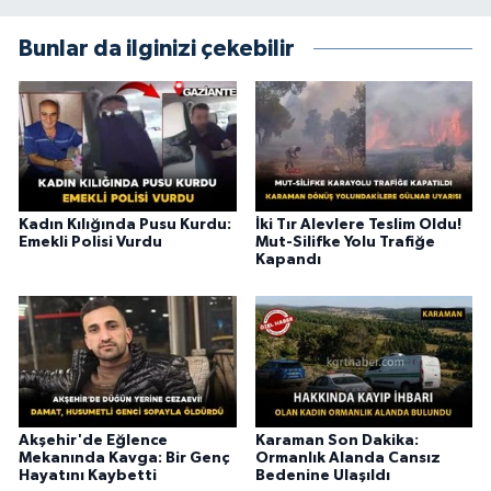
Bunlar da ilginizi çekebilir
Kadın Kılığında Pusu Kurdu:
İki Tır Alevlere Teslim Oldu!
Emekli Polisi Vurdu
Mut-Silifke Yolu Trafiğe
Kapandı
Akşehir'de Eğlence
Karaman Son Dakika:
Mekanında Kavga: Bir Genç
Ormanlık Alanda Cansız
Hayatını Kaybetti
Bedenine Ulaşıldı