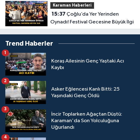
Karaman Haberleri
15:37
Çoğlu’da Yer Yerinden
Oynadı! Festival Gecesine Büyük İlgi
Trend Haberler
1
Koraş Ailesinin Genç Yaştaki Acı
Kaybı
2
Asker Eğlencesi Kanlı Bitti: 25
Yaşındaki Genç Öldü
3
İncir Toplarken Ağaçtan Düştü:
Karaman'da Son Yolculuğuna
Uğurlandı
4