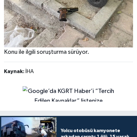
Konu ile ilgili soruşturma sürüyor.
Kaynak:
İHA
Yolcu otobüsü kamyonete
arkadan çarptı: 1 ölü, 15 yaralı