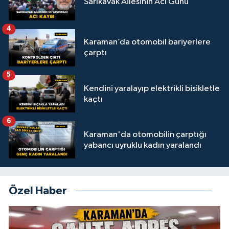
Sarıkavak Ailesinin Acı Günü
4
Karaman’da otomobil bariyerlere
çarptı
5
Kendini yaralayıp elektrikli bisikletle
kaçtı
6
Karaman'da otomobilin çarptığı
yabancı uyruklu kadın yaralandı
Özel Haber