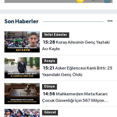
Son Haberler
Vefat Edenler
15:28
Koraş Ailesinin Genç Yaştaki
Acı Kaybı
Asayiş
15:21
Asker Eğlencesi Kanlı Bitti: 25
Yaşındaki Genç Öldü
Dünya
14:56
Mahkemeden Meta Kararı:
Çocuk Güvenliği İçin 567 Milyon
Dolar Ceza
Güncel