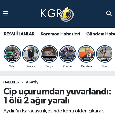
Karaman Haberleri
Gündem Haberleri
RESMİ İLANLAR
Karaman Haberleri
Gündem Habe
Güncel Haberler
Spor Haberleri
Vefat
Asayiş
Dünya
Güncel
Gündem
Spor
Asayiş Haberleri
HABERLER
ASAYIŞ
Ulusal Haberler
Cip uçurumdan yuvarlandı:
Vefat Edenler
1 ölü 2 ağır yaralı
Aydın'ın Karacasu ilçesinde kontrolden çıkarak