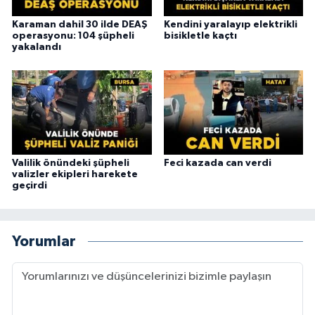
Karaman dahil 30 ilde DEAŞ
Kendini yaralayıp elektrikli
operasyonu: 104 şüpheli
bisikletle kaçtı
yakalandı
Valilik önündeki şüpheli
Feci kazada can verdi
valizler ekipleri harekete
geçirdi
Yorumlar