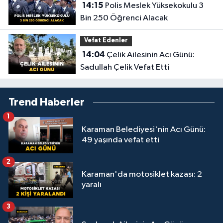
14:15
Polis Meslek Yüksekokulu 3
Bin 250 Öğrenci Alacak
Vefat Edenler
14:04
Çelik Ailesinin Acı Günü:
Sadullah Çelik Vefat Etti
Trend Haberler
1
Karaman Belediyesi'nin Acı Günü:
49 yaşında vefat etti
2
Karaman'da motosiklet kazası: 2
yaralı
3