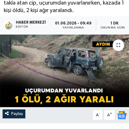
takla atan cip, uçurumdan yuvarlanırken, kazada 1
kişi öldü, 2 kişi ağır yaralandı.
HABER MERKEZI
01.06.2026 - 09:49
1 DK
EDITÖR
YAYINLANMA
OKUNMA SÜRESI
Paylaş
-
+
A
A