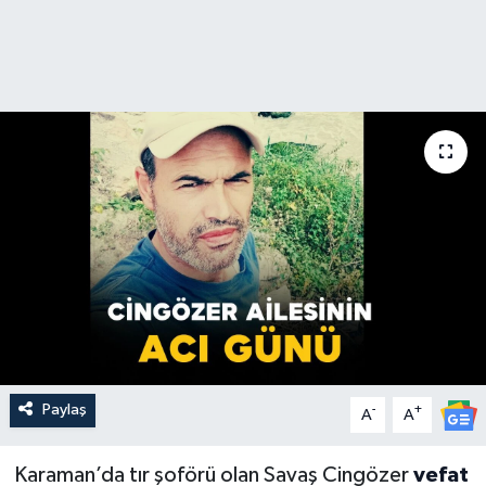
Paylaş
-
+
A
A
Karaman’da tır şoförü olan Savaş Cingözer
vefat