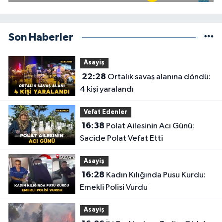
Son Haberler
Asayiş
22:28
Ortalık savaş alanına döndü:
4 kişi yaralandı
Vefat Edenler
16:38
Polat Ailesinin Acı Günü:
Sacide Polat Vefat Etti
Asayiş
16:28
Kadın Kılığında Pusu Kurdu:
Emekli Polisi Vurdu
Asayiş