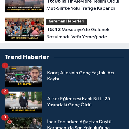
16:06
İki Tır Alevlere Teslim Oldu!
Mut-Silifke Yolu Trafiğe Kapandı
Karaman Haberleri
15:42
Mesudiye’de Gelenek
Bozulmadı: Vefa Yemeğinde
Buluştular
Trend Haberler
1
Koraş Ailesinin Genç Yaştaki Acı
Kaybı
2
Asker Eğlencesi Kanlı Bitti: 25
Yaşındaki Genç Öldü
3
İncir Toplarken Ağaçtan Düştü:
Karaman'da Son Yolculuğuna