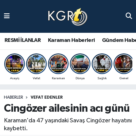
Karaman Haberleri
Gündem Haberleri
RESMİ İLANLAR
Karaman Haberleri
Gündem Habe
Güncel Haberler
Spor Haberleri
Asayiş
Vefat
Karaman
Dünya
Sağlık
Genel
Asayiş Haberleri
HABERLER
VEFAT EDENLER
Ulusal Haberler
Cingözer ailesinin acı günü
Vefat Edenler
Karaman'da 47 yaşındaki Savaş Cingözer hayatını
kaybetti.