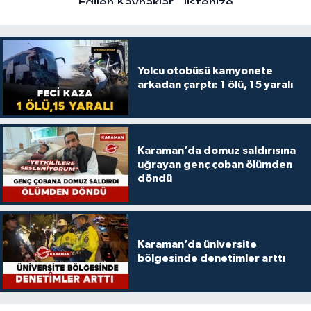
Yolcu otobüsü kamyonete
arkadan çarptı: 1 ölü, 15 yaralı
Karaman’da domuz saldırısına
uğrayan genç çoban ölümden
döndü
Karaman’da üniversite
bölgesinde denetimler arttı