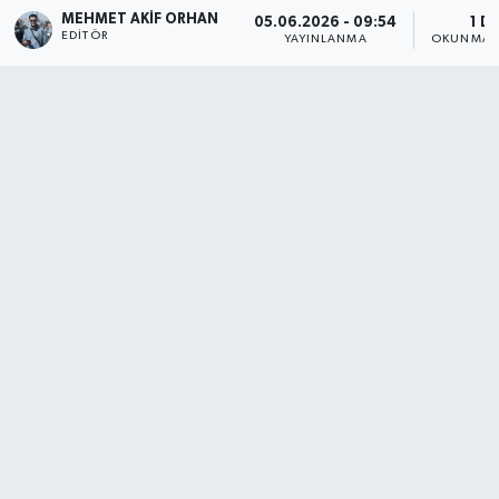
MEHMET AKIF ORHAN
05.06.2026 - 09:54
1 D
EDITÖR
YAYINLANMA
OKUNMA S