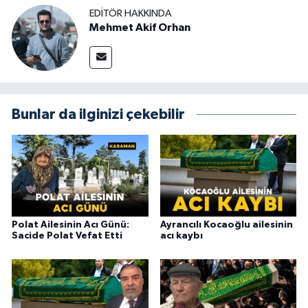
EDITÖR HAKKINDA
Mehmet Akif Orhan
Bunlar da ilginizi çekebilir
Polat Ailesinin Acı Günü:
Ayrancılı Kocaoğlu ailesinin
Sacide Polat Vefat Etti
acı kaybı