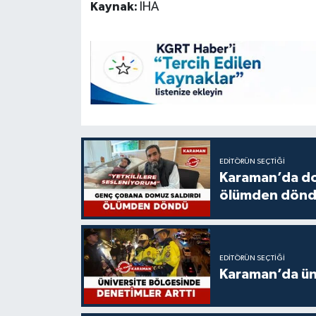
Kaynak:
İHA
EDITÖRÜN SEÇTIĞI
Karaman’da do
ölümden dön
EDITÖRÜN SEÇTIĞI
Karaman’da üni