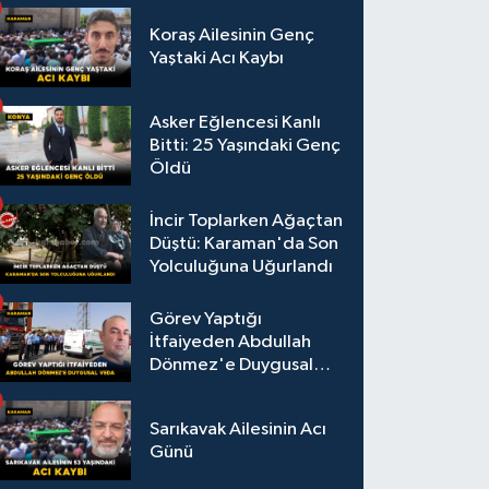
Koraş Ailesinin Genç
Yaştaki Acı Kaybı
Asker Eğlencesi Kanlı
Bitti: 25 Yaşındaki Genç
Öldü
İncir Toplarken Ağaçtan
Düştü: Karaman'da Son
Yolculuğuna Uğurlandı
Görev Yaptığı
İtfaiyeden Abdullah
Dönmez'e Duygusal
Veda
Sarıkavak Ailesinin Acı
Günü