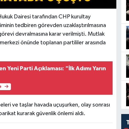
ukuk Dairesi tarafından CHP kurultay
iminin tedbiren görevden uzaklaştırılmasına
görevi devralmasına karar verilmişti. Mutlak
merkezi önünde toplanan partililer arasında
 Yeni Parti Açıklaması: "İlk Adımı Yarın
e
eleri ve taşlar havada uçuşurken, olay sonrası
barikat kurarak güvenlik önlemi aldı.