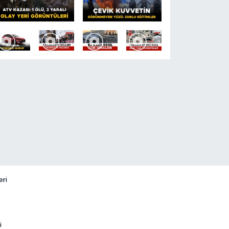
eri
i