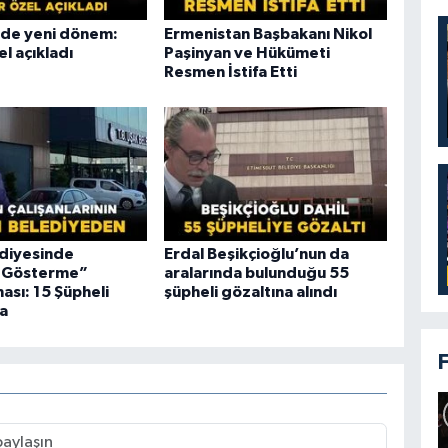
i’de yeni dönem:
Ermenistan Başbakanı Nikol
l açıkladı
Paşinyan ve Hükümeti
Resmen İstifa Etti
diyesinde
Erdal Beşikçioğlu’nun da
ı Gösterme”
aralarında bulunduğu 55
ası: 15 Şüpheli
şüpheli gözaltına alındı
a