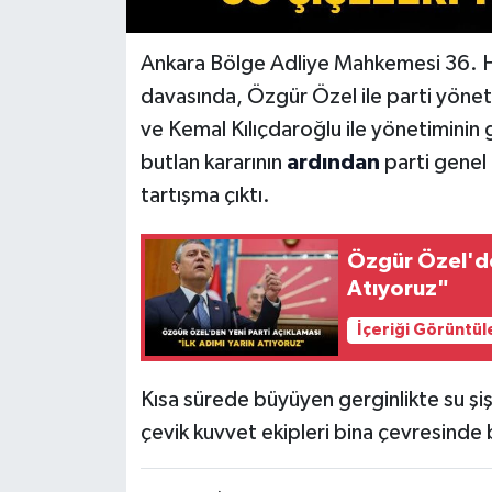
Ankara Bölge Adliye Mahkemesi 36. H
davasında, Özgür Özel ile parti yönet
ve Kemal Kılıçdaroğlu ile yönetiminin 
butlan kararının
ardından
parti genel 
tartışma çıktı.
Özgür Özel'den
Atıyoruz"
İçeriği Görüntül
Kısa sürede büyüyen gerginlikte su şiş
çevik kuvvet ekipleri bina çevresinde 