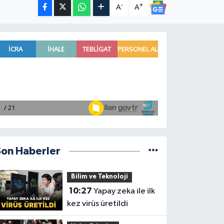
-
+
A
A
Son Haberler
Bilim ve Teknoloji
10:27
Yapay zeka ile ilk
kez virüs üretildi