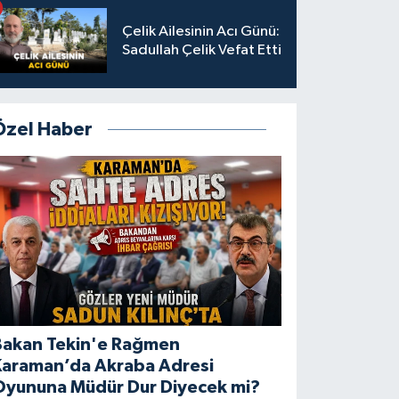
Çelik Ailesinin Acı Günü:
Sadullah Çelik Vefat Etti
Özel Haber
Bakan Tekin'e Rağmen
Karaman’da Akraba Adresi
Oyununa Müdür Dur Diyecek mi?