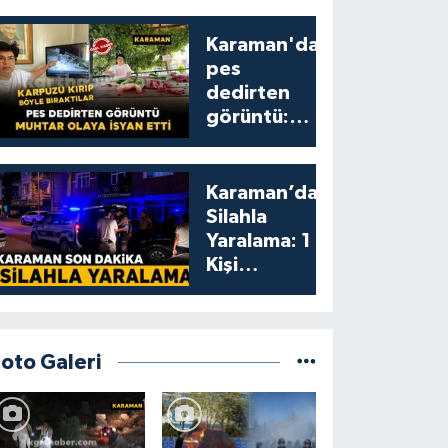
Karaman'da
pes
dedirten
görüntü:
karpuzu
yumruklayıp
yediler,
Karaman’da
artıklarını
Silahla
kamelyada
Yaralama: 1
bıraktılar
Kişi
Yaralandı
Foto Galeri