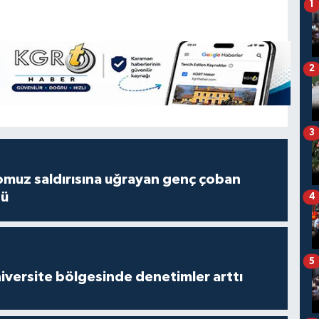
1
2
3
muz saldırısına uğrayan genç çoban
dü
4
5
versite bölgesinde denetimler arttı