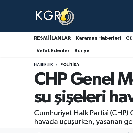
Karaman Haberleri
Gündem Haberleri
RESMİ İLANLAR
Karaman Haberleri
Gü
Vefat Edenler
Künye
Güncel Haberler
HABERLER
POLITIKA
Spor Haberleri
CHP Genel Me
Asayiş Haberleri
su şişeleri h
Ulusal Haberler
Cumhuriyet Halk Partisi (CHP) G
Vefat Edenler
havada uçuşurken, yaşanan gergi