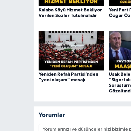
Kalaba Köyü Hizmet Bekliyor
Yeni Part
Verilen Sözler Tutulmalıdır
Özgür Öze
Yeniden Refah Partisi’nden
Uşak Bele
“yeni oluşum” mesajı
“Sigortal
Soruşturm
Gözaltınd
Yorumlar