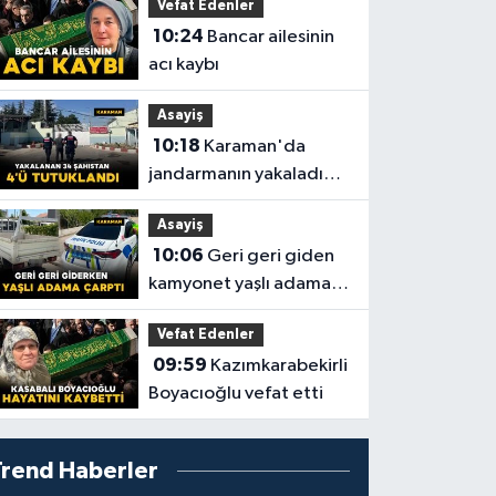
Vefat Edenler
10:24
Bancar ailesinin
acı kaybı
Asayiş
10:18
Karaman'da
jandarmanın yakaladığı
34 şahıstan 4’ü
Asayiş
tutuklandı
10:06
Geri geri giden
kamyonet yaşlı adama
çarptı: 1 yaralı
Vefat Edenler
09:59
Kazımkarabekirli
Boyacıoğlu vefat etti
Trend Haberler