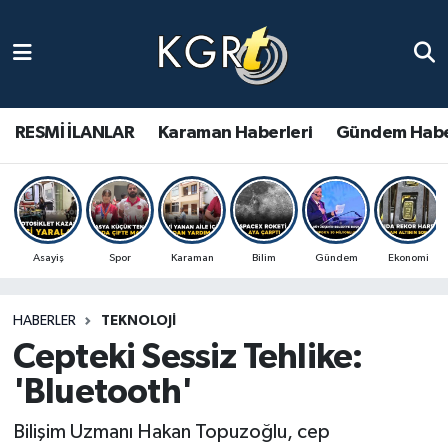
Karaman Haberleri
Gündem Haberleri
RESMİ İLANLAR
Karaman Haberleri
Gündem Habe
Güncel Haberler
Spor Haberleri
Asayiş
Spor
Karaman
Bilim
Gündem
Ekonomi
Asayiş Haberleri
HABERLER
TEKNOLOJI
Ulusal Haberler
Cepteki Sessiz Tehlike:
Vefat Edenler
'Bluetooth'
Bilişim Uzmanı Hakan Topuzoğlu, cep