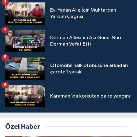
3
Evi Yanan Aile İçin Muhtardan
Yardım Çağrısı
4
Derman Ailesinin Acı Günü: Nuri
Derman Vefat Etti
5
Otomobil halk otobüsüne arkadan
çarptı: 1 yaralı
6
Karaman'da korkutan daire yangını
Özel Haber