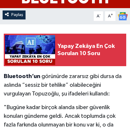
Paylaş
-
+
A
A
Yapay Zekâya En Çok
Sorulan 10 Soru
Bluetooth’un
görünürde zararsız gibi dursa da
aslında “sessiz bir tehlike” olabileceğini
vurgulayan Topuzoğlu, şu ifadeleri kullandı:
"Bugüne kadar birçok alanda siber güvenlik
konuları gündeme geldi. Ancak toplumda çok
fazla farkında olunmayan bir konu var ki, o da