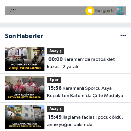
Son Haberler
Asayiş
00:00
Karaman'da motosiklet
kazası: 2 yaralı
Spor
15:56
Karamanlı Sporcu Asya
Küçük’ten Batum’da Çifte Madalya
Asayiş
15:49
İlaçlama faciası: çocuk öldü,
anne yoğun bakımda