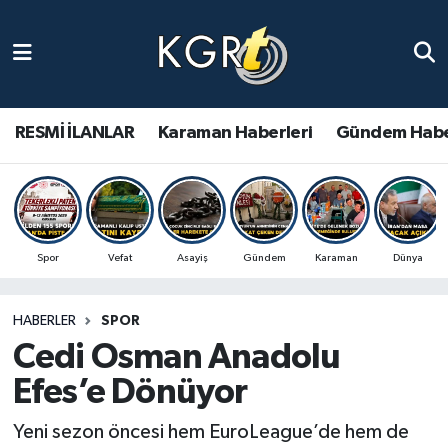
Karaman Haberleri
Gündem Haberleri
RESMİ İLANLAR
Karaman Haberleri
Gündem Habe
Güncel Haberler
Spor Haberleri
Spor
Vefat
Asayiş
Gündem
Karaman
Dünya
Asayiş Haberleri
HABERLER
SPOR
Ulusal Haberler
Cedi Osman Anadolu
Vefat Edenler
Efes’e Dönüyor
Yeni sezon öncesi hem EuroLeague’de hem de