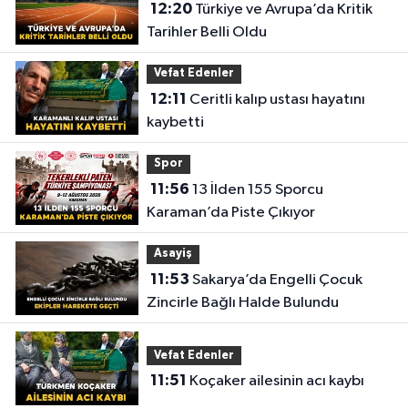
12:20
Türkiye ve Avrupa’da Kritik
Tarihler Belli Oldu
Vefat Edenler
12:11
Ceritli kalıp ustası hayatını
kaybetti
Spor
11:56
13 İlden 155 Sporcu
Karaman’da Piste Çıkıyor
Asayiş
11:53
Sakarya’da Engelli Çocuk
Zincirle Bağlı Halde Bulundu
Vefat Edenler
11:51
Koçaker ailesinin acı kaybı