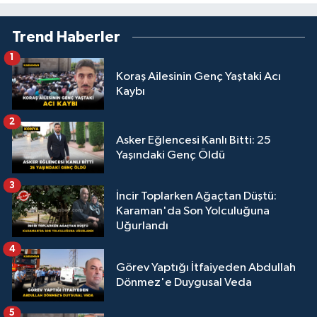
Trend Haberler
1
Koraş Ailesinin Genç Yaştaki Acı
Kaybı
2
Asker Eğlencesi Kanlı Bitti: 25
Yaşındaki Genç Öldü
3
İncir Toplarken Ağaçtan Düştü:
Karaman'da Son Yolculuğuna
Uğurlandı
4
Görev Yaptığı İtfaiyeden Abdullah
Dönmez'e Duygusal Veda
5