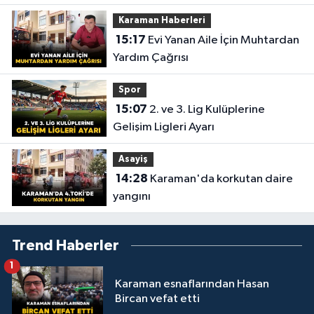
Karaman Haberleri
15:17
Evi Yanan Aile İçin Muhtardan
Yardım Çağrısı
Spor
15:07
2. ve 3. Lig Kulüplerine
Gelişim Ligleri Ayarı
Asayiş
14:28
Karaman'da korkutan daire
yangını
Trend Haberler
1
Karaman esnaflarından Hasan
Bircan vefat etti