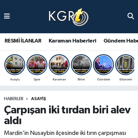
Karaman Haberleri
Gündem Haberleri
RESMİ İLANLAR
Karaman Haberleri
Gündem Habe
Güncel Haberler
Spor Haberleri
Asayiş
Spor
Karaman
Bilim
Gündem
Ekonomi
Asayiş Haberleri
HABERLER
ASAYIŞ
Ulusal Haberler
Çarpışan iki tırdan biri alev
Vefat Edenler
aldı
Mardin'in Nusaybin ilçesinde iki tırın çarpışması