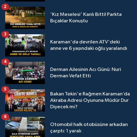
2
'Kız Meselesi' Kanlı Bitti! Parkta
Bıçaklar Konuştu
3
Karaman'da devrilen ATV'deki
anne ve 6 yaşındaki oğlu yaralandı
4
Derman Ailesinin Acı Günü: Nuri
Derman Vefat Etti
5
Bakan Tekin'e Rağmen Karaman’da
Akraba Adresi Oyununa Müdür Dur
Diyecek mi?
6
Otomobil halk otobüsüne arkadan
çarptı: 1 yaralı