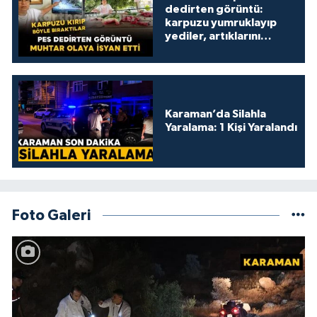
dedirten görüntü:
karpuzu yumruklayıp
yediler, artıklarını
kamelyada bıraktılar
Karaman’da Silahla
Yaralama: 1 Kişi Yaralandı
Foto Galeri