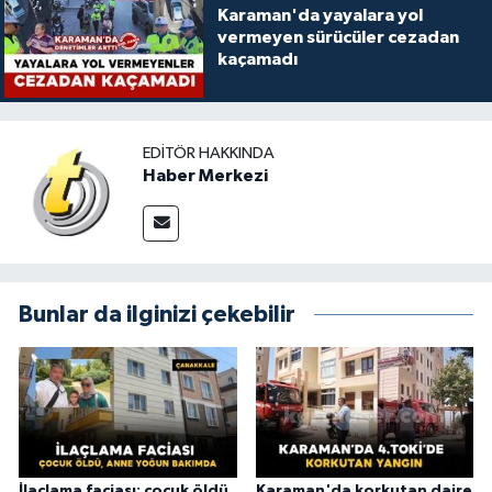
Karaman'da yayalara yol
vermeyen sürücüler cezadan
kaçamadı
EDITÖR HAKKINDA
Haber Merkezi
Bunlar da ilginizi çekebilir
İlaçlama faciası: çocuk öldü,
Karaman'da korkutan daire