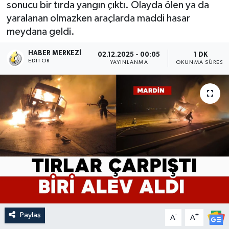
sonucu bir tırda yangın çıktı. Olayda ölen ya da
yaralanan olmazken araçlarda maddi hasar
meydana geldi.
HABER MERKEZI
02.12.2025 - 00:05
1 DK
EDITÖR
YAYINLANMA
OKUNMA SÜRESI
Paylaş
-
+
A
A