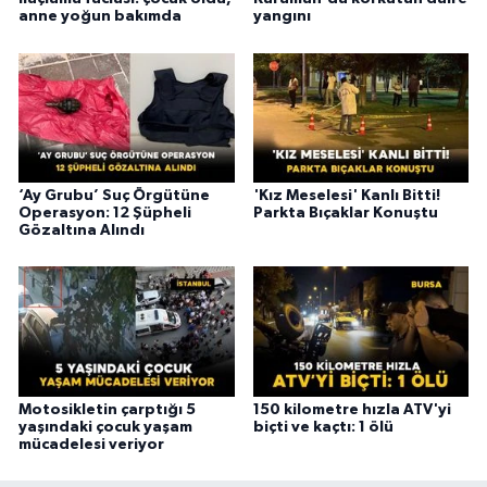
anne yoğun bakımda
yangını
‘Ay Grubu’ Suç Örgütüne
'Kız Meselesi' Kanlı Bitti!
Operasyon: 12 Şüpheli
Parkta Bıçaklar Konuştu
Gözaltına Alındı
Motosikletin çarptığı 5
150 kilometre hızla ATV'yi
yaşındaki çocuk yaşam
biçti ve kaçtı: 1 ölü
mücadelesi veriyor