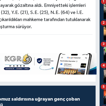
1
layarak gözaltına aldı. Emniyetteki işlemleri
32), Y.E. (21), S.E. (25), N.E. (64) ve İ.E.
 çıkarıldıkları mahkeme tarafından tutuklanarak
2
ruşturma sürüyor.
3
4
5
muz saldırısına uğrayan genç çoban
dü