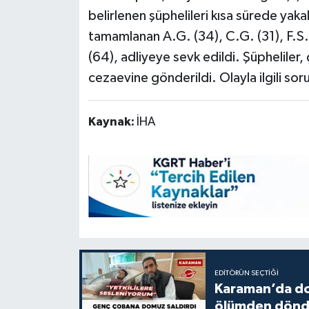
belirlenen şüphelileri kısa sürede yaka
tamamlanan A.G. (34), C.G. (31), F.S. (
(64), adliyeye sevk edildi. Şüpheliler,
cezaevine gönderildi. Olayla ilgili so
Kaynak:
İHA
EDITÖRÜN SEÇTIĞI
Karaman’da do
ölümden dön