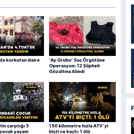
a korkutan daire
‘Ay Grubu’ Suç Örgütüne
Operasyon: 12 Şüpheli
Gözaltına Alındı
in çarptığı 5
150 kilometre hızla ATV'yi
 çocuk yaşam
biçti ve kaçtı: 1 ölü