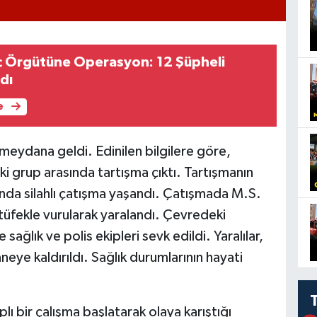
ç Örgütüne Operasyon: 12 Şüpheli
dı
e
 meydana geldi. Edinilen bilgilere göre,
i grup arasında tartışma çıktı. Tartışmanın
ında silahlı çatışma yaşandı. Çatışmada M.S.
 tüfekle vurularak yaralandı. Çevredeki
sağlık ve polis ekipleri sevk edildi. Yaralılar,
eye kaldırıldı. Sağlık durumlarının hayati
plı bir çalışma başlatarak olaya karıştığı