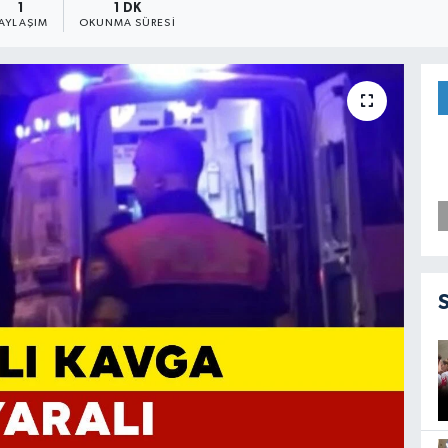
1
1 DK
PAYLAŞIM
OKUNMA SÜRESI