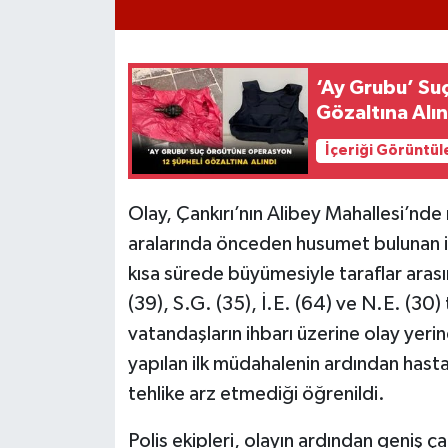
‘Ay Grubu’ Su
Gözaltına Alın
İçeriği Görüntül
Olay, Çankırı’nın Alibey Mahallesi’nde
aralarında önceden husumet bulunan ik
kısa sürede büyümesiyle taraflar aras
(39), S.G. (35), İ.E. (64) ve N.E. (30)
vatandaşların ihbarı üzerine olay yerine 
yapılan ilk müdahalenin ardından hastan
tehlike arz etmediği öğrenildi.
Polis ekipleri, olayın ardından geniş ça