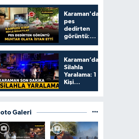
Karaman'da
pes
dedirten
görüntü:
karpuzu
yumruklayıp
yediler,
Karaman’da
artıklarını
Silahla
kamelyada
Yaralama: 1
bıraktılar
Kişi
Yaralandı
Foto Galeri