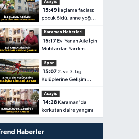
Asayiş
15:49
İlaçlama faciası:
çocuk öldü, anne yoğun
bakımda
Karaman Haberleri
15:17
Evi Yanan Aile İçin
Muhtardan Yardım
Çağrısı
Spor
15:07
2. ve 3. Lig
Kulüplerine Gelişim
Ligleri Ayarı
Asayiş
14:28
Karaman'da
korkutan daire yangını
Trend Haberler