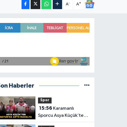
-
+
A
A
Son Haberler
Spor
15:56
Karamanlı
Sporcu Asya Küçük’ten
Batum’da Çifte Madalya