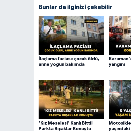
Bunlar da ilginizi çekebilir
İlaçlama faciası: çocuk öldü,
Karaman'd
anne yoğun bakımda
yangını
'Kız Meselesi' Kanlı Bitti!
Motosiklet
Parkta Bıçaklar Konuştu
yaşındaki