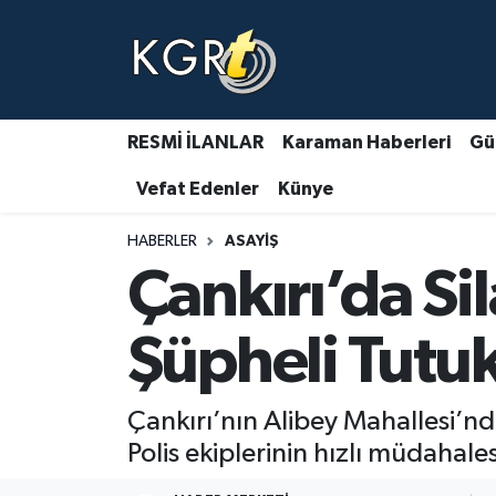
Karaman Haberleri
Gündem Haberleri
RESMİ İLANLAR
Karaman Haberleri
Gü
Vefat Edenler
Künye
Güncel Haberler
HABERLER
ASAYIŞ
Spor Haberleri
Çankırı’da Sil
Asayiş Haberleri
Şüpheli Tutu
Ulusal Haberler
Çankırı’nın Alibey Mahallesi’nde
Vefat Edenler
Polis ekiplerinin hızlı müdahal