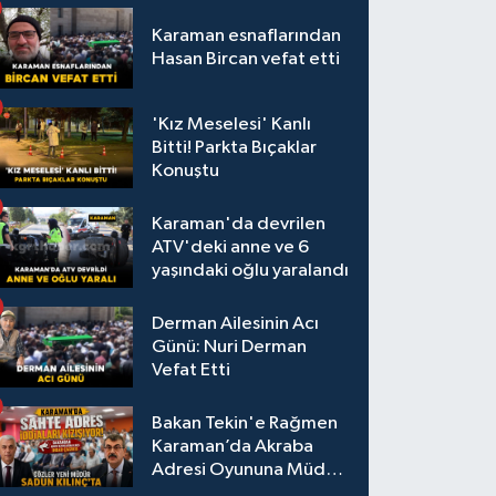
Karaman esnaflarından
Hasan Bircan vefat etti
'Kız Meselesi' Kanlı
Bitti! Parkta Bıçaklar
Konuştu
Karaman'da devrilen
ATV'deki anne ve 6
yaşındaki oğlu yaralandı
Derman Ailesinin Acı
Günü: Nuri Derman
Vefat Etti
Bakan Tekin'e Rağmen
Karaman’da Akraba
Adresi Oyununa Müdür
Dur Diyecek mi?