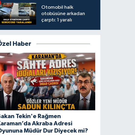
Otomobil halk
otobüsüne arkadan
çarptı: 1 yaralı
Özel Haber
Bakan Tekin'e Rağmen
Karaman’da Akraba Adresi
Oyununa Müdür Dur Diyecek mi?