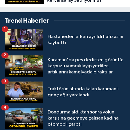
Kervansaray Satılıyor mu?
Trend Haberler
1
Hastaneden erken ayrıldı hafızasını
kaybetti
2
Karaman'da pes dedirten görüntü:
karpuzu yumruklayıp yediler,
artıklarını kamelyada bıraktılar
3
Traktörün altında kalan karamanlı
genç ağır yaralandı
4
Dondurma aldıktan sonra yolun
karşısına geçmeye çalışan kadına
otomobil çarptı