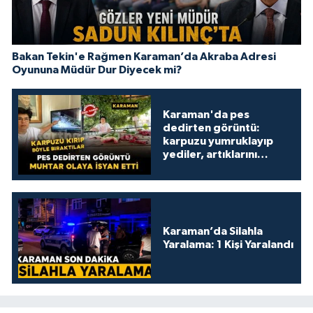
Bakan Tekin'e Rağmen Karaman’da Akraba Adresi
Oyununa Müdür Dur Diyecek mi?
Karaman'da pes
dedirten görüntü:
karpuzu yumruklayıp
yediler, artıklarını
kamelyada bıraktılar
Karaman’da Silahla
Yaralama: 1 Kişi Yaralandı