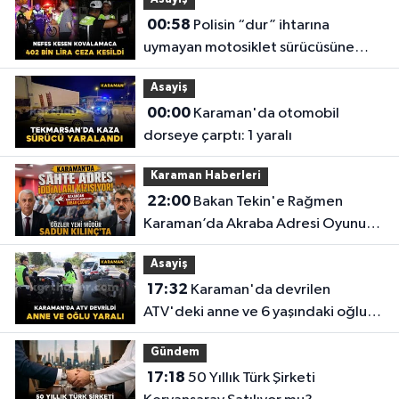
Asayiş
00:58
Polisin “dur” ihtarına
uymayan motosiklet sürücüsüne
402 bin lira ceza kesildi
Asayiş
00:00
Karaman'da otomobil
dorseye çarptı: 1 yaralı
Karaman Haberleri
22:00
Bakan Tekin'e Rağmen
Karaman’da Akraba Adresi Oyununa
Müdür Dur Diyecek mi?
Asayiş
17:32
Karaman'da devrilen
ATV'deki anne ve 6 yaşındaki oğlu
yaralandı
Gündem
17:18
50 Yıllık Türk Şirketi