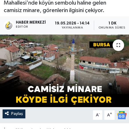
Mahallesi'nde köyün sembolu haline gelen
camisiz minare, görenlerin ilgisini çekiyor.
HABER MERKEZI
19.05.2026 - 14:14
1 DK
EDITÖR
YAYINLANMA
OKUNMA SÜRESI
Paylaş
-
+
A
A