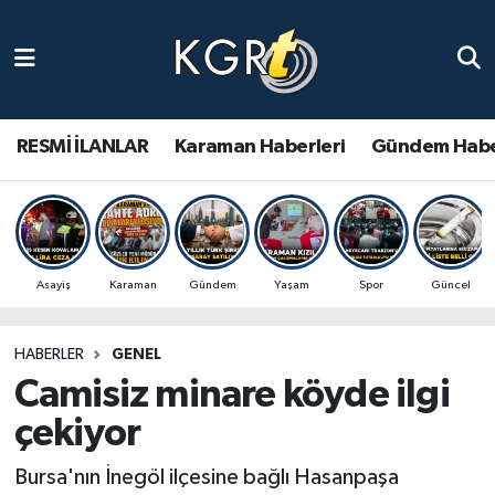
Karaman Haberleri
Gündem Haberleri
RESMİ İLANLAR
Karaman Haberleri
Gündem Habe
Güncel Haberler
Spor Haberleri
Asayiş
Karaman
Gündem
Yaşam
Spor
Güncel
Asayiş Haberleri
HABERLER
GENEL
Ulusal Haberler
Camisiz minare köyde ilgi
Vefat Edenler
çekiyor
Bursa'nın İnegöl ilçesine bağlı Hasanpaşa