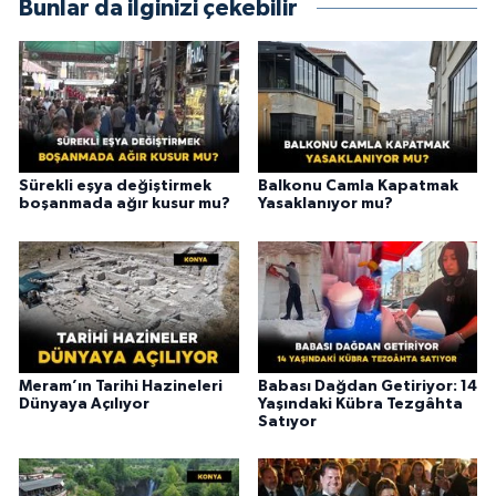
Bunlar da ilginizi çekebilir
Sürekli eşya değiştirmek
Balkonu Camla Kapatmak
boşanmada ağır kusur mu?
Yasaklanıyor mu?
Meram’ın Tarihi Hazineleri
Babası Dağdan Getiriyor: 14
Dünyaya Açılıyor
Yaşındaki Kübra Tezgâhta
Satıyor