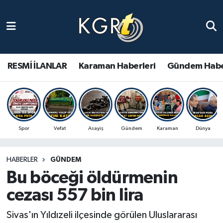
Karaman Haberleri
Gündem Haberleri
RESMİ İLANLAR
Karaman Haberleri
Gündem Habe
Güncel Haberler
Spor Haberleri
Spor
Vefat
Asayiş
Gündem
Karaman
Dünya
Asayiş Haberleri
HABERLER
GÜNDEM
Ulusal Haberler
Bu böceği öldürmenin
Vefat Edenler
cezası 557 bin lira
Sivas'ın Yıldızeli ilçesinde görülen Uluslararası