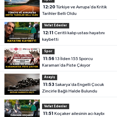
12:20
Türkiye ve Avrupa’da Kritik
Tarihler Belli Oldu
Vefat Edenler
12:11
Ceritli kalıp ustası hayatını
kaybetti
Spor
11:56
13 İlden 155 Sporcu
Karaman’da Piste Çıkıyor
Asayiş
11:53
Sakarya’da Engelli Çocuk
Zincirle Bağlı Halde Bulundu
Vefat Edenler
11:51
Koçaker ailesinin acı kaybı