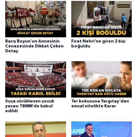
Barış Boyun’un Annesinin
Fırat Nehri’ne giren 2 kişi
Cenazesinde Dikkat Çeken
boğuldu
Detay
Suça sürüklenen çocuk
Ter kokusuna Yargıtay’dan
yasası TBMM’de kabul
emsal nitelikte Karar
edildi