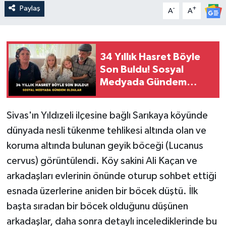
Paylaş
-
+
A
A
34 Yıllık Hasret Böyle
Son Buldu! Sosyal
Medyada Gündem
Oldular
Sivas'ın Yıldızeli ilçesine bağlı Sarıkaya köyünde
dünyada nesli tükenme tehlikesi altında olan ve
koruma altında bulunan geyik böceği (Lucanus
cervus) görüntülendi. Köy sakini Ali Kaçan ve
arkadaşları evlerinin önünde oturup sohbet ettiği
esnada üzerlerine aniden bir böcek düştü. İlk
başta sıradan bir böcek olduğunu düşünen
arkadaşlar, daha sonra detaylı incelediklerinde bu