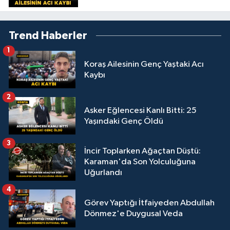
Trend Haberler
1
Koraş Ailesinin Genç Yaştaki Acı
Kaybı
2
Asker Eğlencesi Kanlı Bitti: 25
Yaşındaki Genç Öldü
3
İncir Toplarken Ağaçtan Düştü:
Karaman'da Son Yolculuğuna
Uğurlandı
4
Görev Yaptığı İtfaiyeden Abdullah
Dönmez'e Duygusal Veda