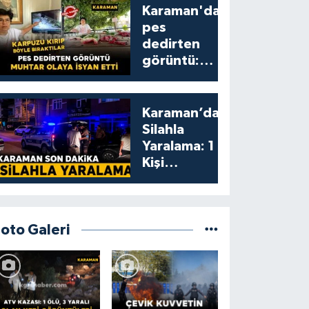
Karaman'da
pes
dedirten
görüntü:
karpuzu
yumruklayıp
yediler,
Karaman’da
artıklarını
Silahla
kamelyada
Yaralama: 1
bıraktılar
Kişi
Yaralandı
Foto Galeri