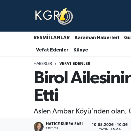
Karaman Haberleri
Gündem Haberleri
RESMİ İLANLAR
Karaman Haberleri
Gü
Vefat Edenler
Künye
Güncel Haberler
HABERLER
VEFAT EDENLER
Spor Haberleri
Birol Ailesin
Asayiş Haberleri
Etti
Ulusal Haberler
Aslen Ambar Köyü’nden olan, Cel
Vefat Edenler
HATICE KÜBRA SARI
10.05.2026 - 10:36
EDITÖR
YAYINLANMA