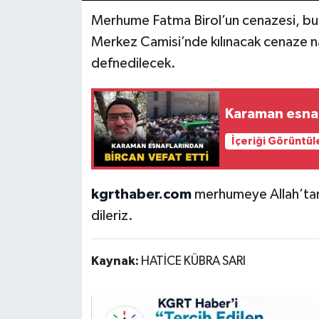
Merhume Fatma Birol’un cenazesi, b
Merkez Camisi’nde kılınacak cenaze n
defnedilecek.
Karaman esnaf
İçeriği Görüntül
kgrthaber.com
merhumeye Allah’tan r
dileriz.
Kaynak:
HATİCE KÜBRA SARI