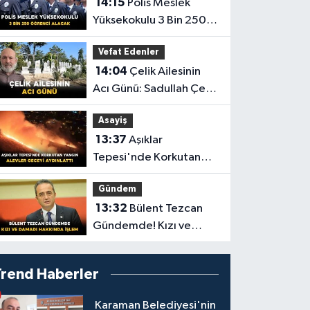
14:15
Polis Meslek
Yüksekokulu 3 Bin 250
Öğrenci Alacak
Vefat Edenler
14:04
Çelik Ailesinin
Acı Günü: Sadullah Çelik
Vefat Etti
Asayiş
13:37
Aşıklar
Tepesi'nde Korkutan
Yangın: Alevler Geceyi
Gündem
Aydınlattı
13:32
Bülent Tezcan
Gündemde! Kızı ve
Damadı Hakkında İşlem
Trend Haberler
Karaman Belediyesi'nin