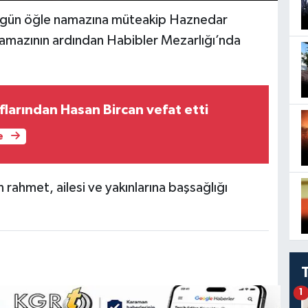
ugün öğle namazına müteakip Haznedar
amazının ardından Habibler Mezarlığı’nda
larından Hasan Bircan vefat etti
e
ahmet, ailesi ve yakınlarına başsağlığı
1