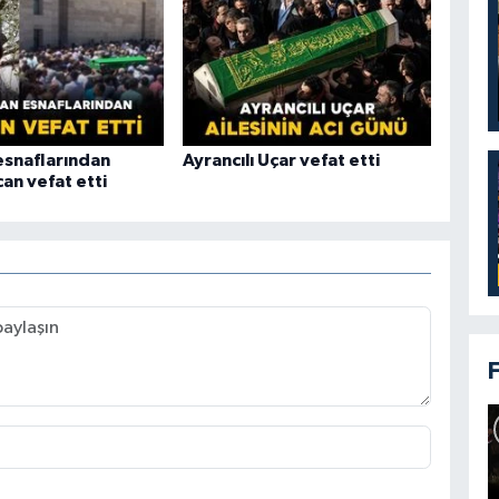
snaflarından
Ayrancılı Uçar vefat etti
an vefat etti