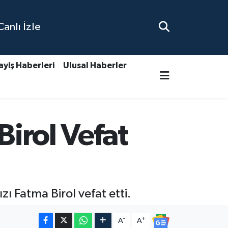
nlı İzle
ayiş Haberleri
Ulusal Haberler
Birol Vefat
ı Fatma Birol vefat etti.
-
+
A
A