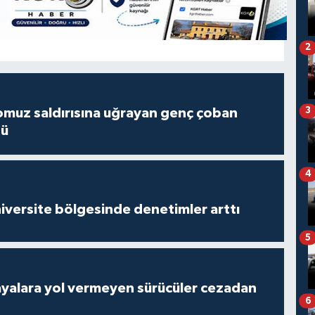
2
3
muz saldırısına uğrayan genç çoban
dü
4
versite bölgesinde denetimler arttı
5
yalara yol vermeyen sürücüler cezadan
6