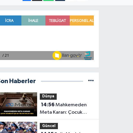
Son Haberler
Dünya
14:56
Mahkemeden
Meta Kararı: Çocuk
Güvenliği İçin 567
Güncel
Milyon Dolar Ceza