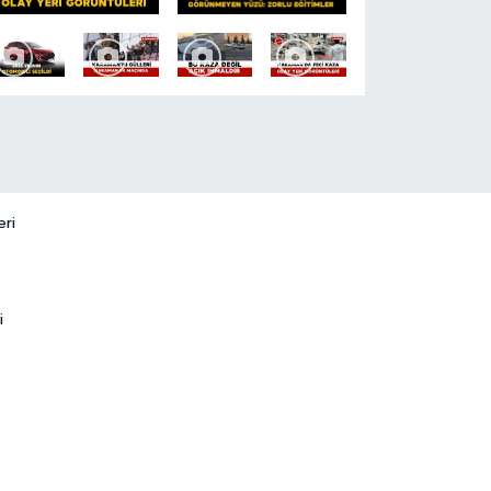
eri
i