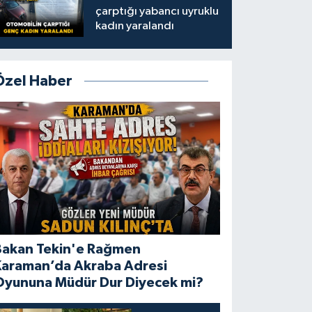
çarptığı yabancı uyruklu
kadın yaralandı
Özel Haber
Bakan Tekin'e Rağmen
Karaman’da Akraba Adresi
Oyununa Müdür Dur Diyecek mi?