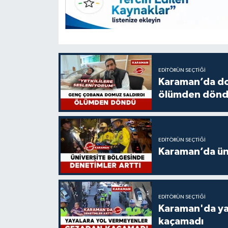
EDITÖRÜN SEÇTIĞI
Karaman’da do
ölümden dön
EDITÖRÜN SEÇTIĞI
Karaman’da üni
EDITÖRÜN SEÇTIĞI
Karaman'da ya
kaçamadı