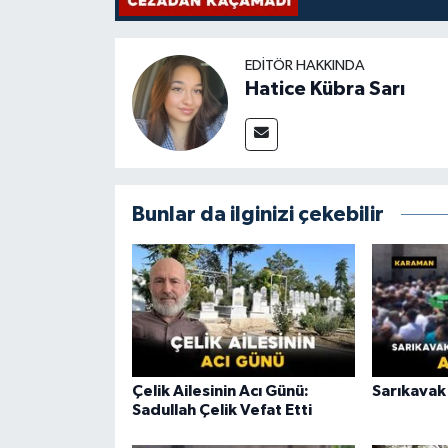
EDITÖR HAKKINDA
Hatice Kübra Sarı
Bunlar da ilginizi çekebilir
Çelik Ailesinin Acı Günü:
Sarıkavak 
Sadullah Çelik Vefat Etti