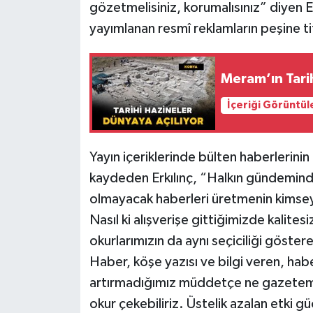
gözetmelisiniz, korumalısınız” diyen Er
yayımlanan resmî reklamların peşine tit
Meram’ın Tarih
İçeriği Görüntül
Yayın içeriklerinde bülten haberlerinin
kaydeden Erkılınç, “Halkın gündemind
olmayacak haberleri üretmenin kimsey
Nasıl ki alışverişe gittiğimizde kalites
okurlarımızın da aynı seçiciliği göster
Haber, köşe yazısı ve bilgi veren, habe
artırmadığımız müddetçe ne gazetemizi
okur çekebiliriz. Üstelik azalan etki gü