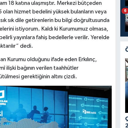
n tam 18 katına ulaşmıştır. Merkezi bütçeden
lan hizmet bedelini yüksek bulanların veya
6
sık sık dile getirenlerin bu bilgi doğrultusunda
lerini istiyorum. Kaldı ki Kurumumuz olmasa,
irli yayınlara fahiş bedellerle verilir. Yerelde
ktarılır” dedi.
 İlan Kurumu olduğunu ifade eden Erkılınç,
î ilişki bağının verilen taahhütler
lmesi gerektiğinin altını çizdi.
Ç
2