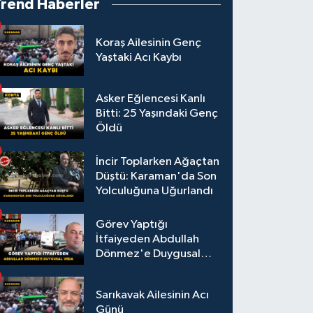
Trend Haberler
Koraş Ailesinin Genç
Yaştaki Acı Kaybı
Asker Eğlencesi Kanlı
Bitti: 25 Yaşındaki Genç
Öldü
İncir Toplarken Ağaçtan
Düştü: Karaman'da Son
Yolculuğuna Uğurlandı
Görev Yaptığı
İtfaiyeden Abdullah
Dönmez'e Duygusal
Veda
Sarıkavak Ailesinin Acı
Günü