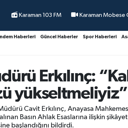
Karaman 103 FM
Karaman Mobese Ca
ndem Haberleri
Güncel Haberler
Spor Haberleri
As
ürü Erkılınç: “Kal
ü yükseltmeliyiz”
Müdürü Cavit Erkılınç, Anayasa Mahkemesi
nan Basın Ahlak Esaslarına ilişkin şikâyetl
ne başlandığını bildirdi.