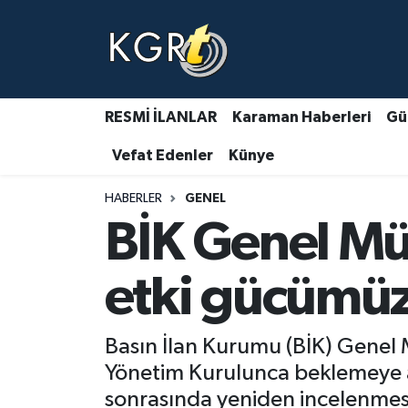
Karaman Haberleri
Gündem Haberleri
RESMİ İLANLAR
Karaman Haberleri
Gü
Vefat Edenler
Künye
Güncel Haberler
HABERLER
GENEL
Spor Haberleri
BİK Genel Müd
Asayiş Haberleri
etki gücümüz
Ulusal Haberler
Basın İlan Kurumu (BİK) Genel 
Vefat Edenler
Yönetim Kurulunca beklemeye alı
sonrasında yeniden incelenmesi