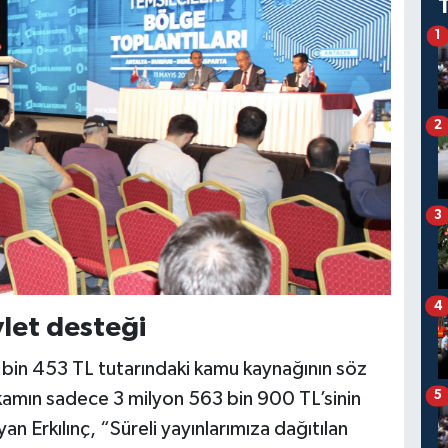
1
2
3
4
vlet desteği
9 bin 453 TL tutarındaki kamu kaynağının söz
akamın sadece 3 milyon 563 bin 900 TL’sinin
5
n Erkılınç, “Süreli yayınlarımıza dağıtılan