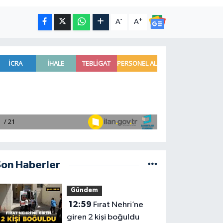
-
+
A
A
Son Haberler
Gündem
12:59
Fırat Nehri’ne
giren 2 kişi boğuldu