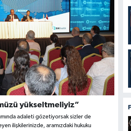
ümüzü yükseltmeliyiz”
tımında adaleti gözetiyorsak sizler de
n ilişkilerinizde, aramızdaki hukuku