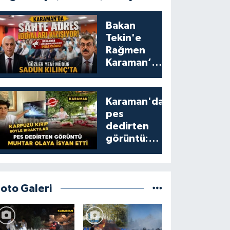
Bakan
Tekin'e
Rağmen
Karaman’da
Akraba
Adresi
Oyununa
Karaman'da
Müdür Dur
pes
Diyecek mi?
dedirten
görüntü:
karpuzu
yumruklayıp
yediler,
artıklarını
Foto Galeri
kamelyada
bıraktılar