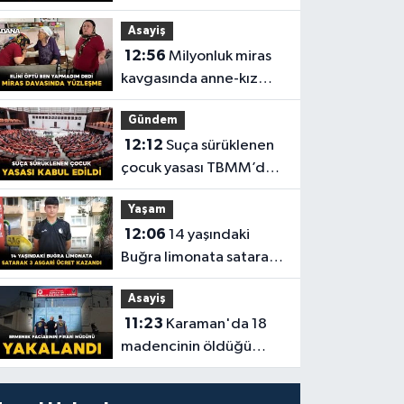
Asayiş
12:56
Milyonluk miras
kavgasında anne-kız
yüzleşti
Gündem
12:12
Suça sürüklenen
çocuk yasası TBMM’de
kabul edildi
Yaşam
12:06
14 yaşındaki
Buğra limonata satarak
asgari ücretin üç katı
Asayiş
kazandı
11:23
Karaman'da 18
madencinin öldüğü
olayın firari hükümlüsü
yakalandı