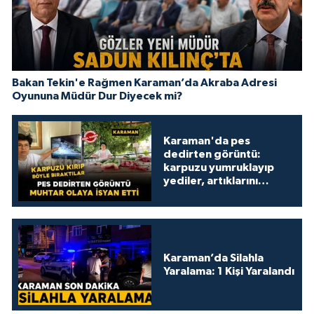
Bakan Tekin'e Rağmen Karaman’da Akraba Adresi
Oyununa Müdür Dur Diyecek mi?
Karaman'da pes
dedirten görüntü:
karpuzu yumruklayıp
yediler, artıklarını
kamelyada bıraktılar
Karaman’da Silahla
Yaralama: 1 Kişi Yaralandı