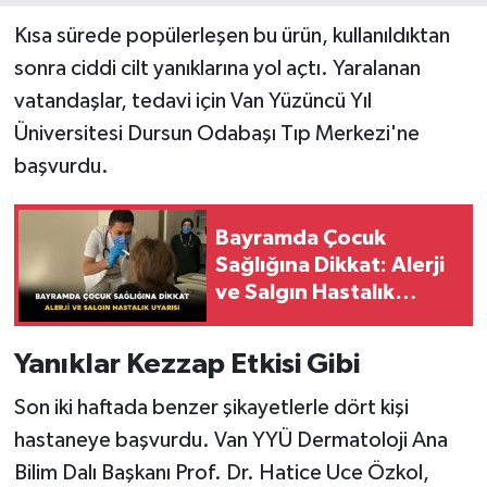
Kısa sürede popülerleşen bu ürün, kullanıldıktan
sonra ciddi cilt yanıklarına yol açtı. Yaralanan
vatandaşlar, tedavi için Van Yüzüncü Yıl
Üniversitesi Dursun Odabaşı Tıp Merkezi'ne
başvurdu.
Bayramda Çocuk
Sağlığına Dikkat: Alerji
ve Salgın Hastalık
Uyarısı
Yanıklar Kezzap Etkisi Gibi
Son iki haftada benzer şikayetlerle dört kişi
hastaneye başvurdu. Van YYÜ Dermatoloji Ana
Bilim Dalı Başkanı Prof. Dr. Hatice Uce Özkol,