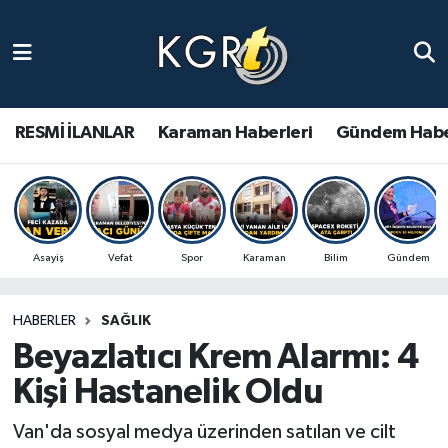
Karaman Haberleri
Gündem Haberleri
RESMİ İLANLAR
Karaman Haberleri
Gündem Habe
Güncel Haberler
Spor Haberleri
Asayiş
Vefat
Spor
Karaman
Bilim
Gündem
Asayiş Haberleri
HABERLER
SAĞLIK
Ulusal Haberler
Beyazlatıcı Krem Alarmı: 4
Vefat Edenler
Kişi Hastanelik Oldu
Van'da sosyal medya üzerinden satılan ve cilt