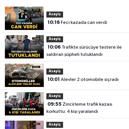
Asayiş
10:16
Feci kazada can verdi
Asayiş
10:06
Trafikte sürücüye testere ile
saldıran şüpheli tutuklandı
Asayiş
10:01
Alevler 2 otomobile sıçradı
Asayiş
09:55
Zincirleme trafik kazası
korkuttu: 4 kişi yaralandı
Asayiş