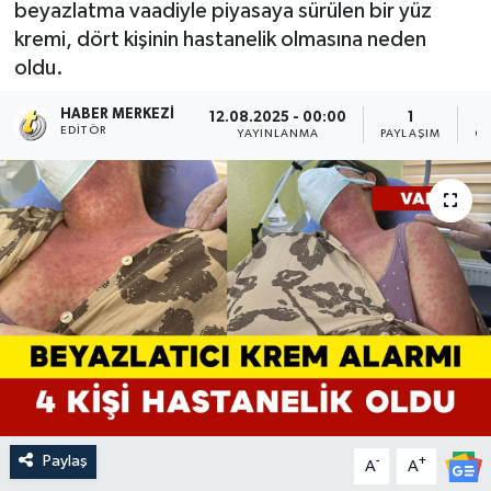
beyazlatma vaadiyle piyasaya sürülen bir yüz
kremi, dört kişinin hastanelik olmasına neden
oldu.
HABER MERKEZI
12.08.2025 - 00:00
1
EDITÖR
YAYINLANMA
PAYLAŞIM
OK
Paylaş
-
+
A
A