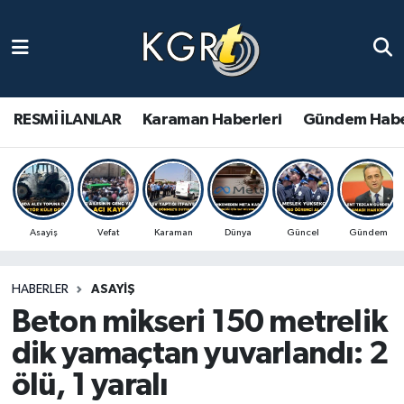
Karaman Haberleri
Gündem Haberleri
RESMİ İLANLAR
Karaman Haberleri
Gündem Habe
Güncel Haberler
Spor Haberleri
Asayiş
Vefat
Karaman
Dünya
Güncel
Gündem
Asayiş Haberleri
HABERLER
ASAYIŞ
Ulusal Haberler
Beton mikseri 150 metrelik
Vefat Edenler
dik yamaçtan yuvarlandı: 2
ölü, 1 yaralı