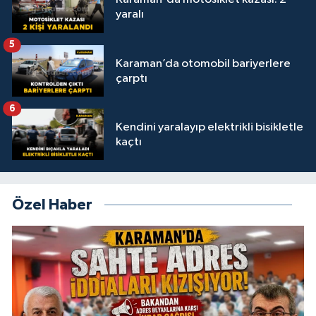
yaralı
5
Karaman’da otomobil bariyerlere
çarptı
6
Kendini yaralayıp elektrikli bisikletle
kaçtı
Özel Haber