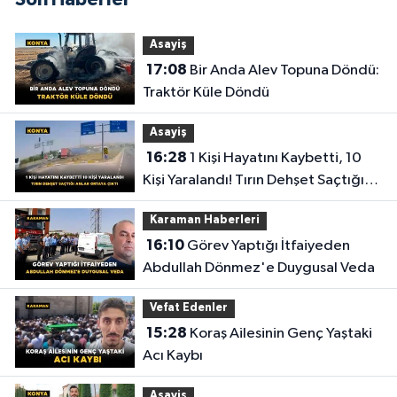
Asayiş
17:08
Bir Anda Alev Topuna Döndü:
Traktör Küle Döndü
Asayiş
16:28
1 Kişi Hayatını Kaybetti, 10
Kişi Yaralandı! Tırın Dehşet Saçtığı
Anlar Ortaya Çıktı
Karaman Haberleri
16:10
Görev Yaptığı İtfaiyeden
Abdullah Dönmez'e Duygusal Veda
Vefat Edenler
15:28
Koraş Ailesinin Genç Yaştaki
Acı Kaybı
Asayiş