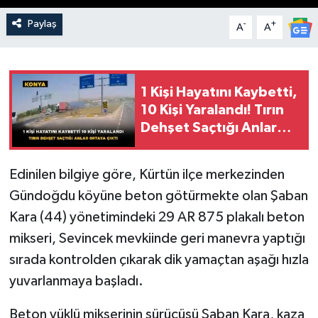
Paylaş
-
+
A
A
1 Kişi Hayatını Kaybetti,
10 Kişi Yaralandı! Tırın
Dehşet Saçtığı Anlar
Ortaya Çıktı
Edinilen bilgiye göre, Kürtün ilçe merkezinden
Gündoğdu köyüne beton götürmekte olan Şaban
Kara (44) yönetimindeki 29 AR 875 plakalı beton
mikseri, Sevincek mevkiinde geri manevra yaptığı
sırada kontrolden çıkarak dik yamaçtan aşağı hızla
yuvarlanmaya başladı.
Beton yüklü mikserinin sürücüsü Şaban Kara, kaza