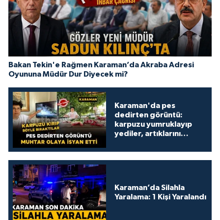
Bakan Tekin'e Rağmen Karaman’da Akraba Adresi
Oyununa Müdür Dur Diyecek mi?
Karaman'da pes
dedirten görüntü:
karpuzu yumruklayıp
yediler, artıklarını
kamelyada bıraktılar
Karaman’da Silahla
Yaralama: 1 Kişi Yaralandı