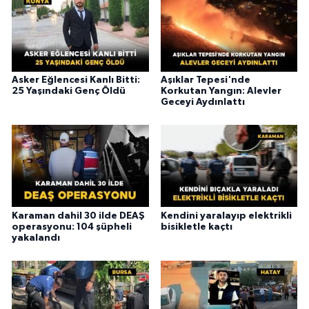
Asker Eğlencesi Kanlı Bitti:
Aşıklar Tepesi'nde
25 Yaşındaki Genç Öldü
Korkutan Yangın: Alevler
Geceyi Aydınlattı
Karaman dahil 30 ilde DEAŞ
Kendini yaralayıp elektrikli
operasyonu: 104 şüpheli
bisikletle kaçtı
yakalandı