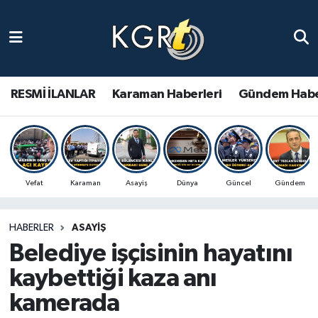
Karaman Haberleri
Gündem Haberleri
RESMİ İLANLAR
Karaman Haberleri
Gündem Habe
Güncel Haberler
Spor Haberleri
Vefat
Karaman
Asayiş
Dünya
Güncel
Gündem
Asayiş Haberleri
HABERLER
ASAYIŞ
Ulusal Haberler
Belediye işçisinin hayatını
Vefat Edenler
kaybettiği kaza anı
kamerada