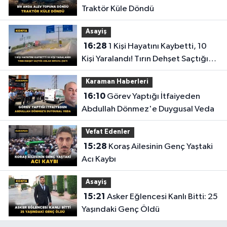
Traktör Küle Döndü
Asayiş
16:28
1 Kişi Hayatını Kaybetti, 10
Kişi Yaralandı! Tırın Dehşet Saçtığı
Anlar Ortaya Çıktı
Karaman Haberleri
16:10
Görev Yaptığı İtfaiyeden
Abdullah Dönmez'e Duygusal Veda
Vefat Edenler
15:28
Koraş Ailesinin Genç Yaştaki
Acı Kaybı
Asayiş
15:21
Asker Eğlencesi Kanlı Bitti: 25
Yaşındaki Genç Öldü