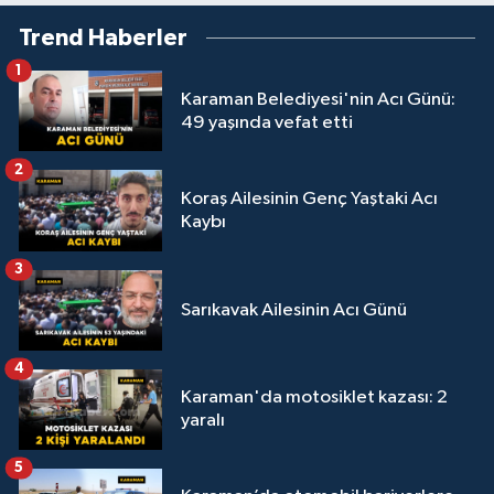
Trend Haberler
1
Karaman Belediyesi'nin Acı Günü:
49 yaşında vefat etti
2
Koraş Ailesinin Genç Yaştaki Acı
Kaybı
3
Sarıkavak Ailesinin Acı Günü
4
Karaman'da motosiklet kazası: 2
yaralı
5