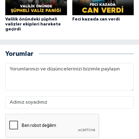
Valilik önündeki şüpheli
Feci kazada can verdi
valizler ekipleri harekete
geçirdi
Yorumlar