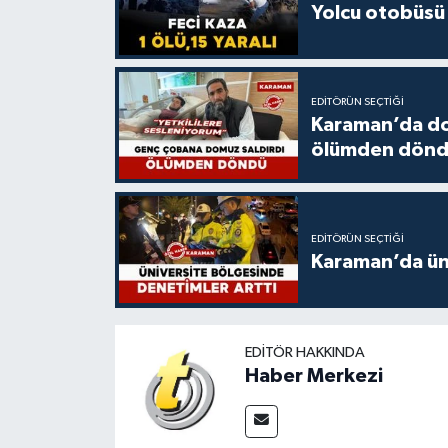
Yolcu otobüsü 
EDITÖRÜN SEÇTIĞI
Karaman’da do
ölümden dön
EDITÖRÜN SEÇTIĞI
Karaman’da üni
EDITÖR HAKKINDA
Haber Merkezi