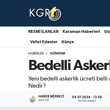
Karaman Haberleri
Gündem Haberleri
RESMİ İLANLAR
Karaman Haberleri
Gü
Vefat Edenler
Künye
Güncel Haberler
HABERLER
GÜNDEM
Spor Haberleri
Bedelli Aske
Asayiş Haberleri
Yeni bedelli askerlik ücreti bell
Ulusal Haberler
Nedir?
Vefat Edenler
HABER MERKEZI
04.07.2024 - 13:58
EDITÖR
YAYINLANMA