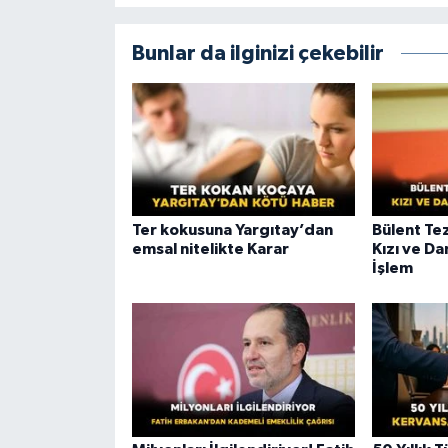
Bunlar da ilginizi çekebilir
Ter kokusuna Yargıtay’dan
Bülent T
emsal nitelikte Karar
Kızı ve D
İşlem