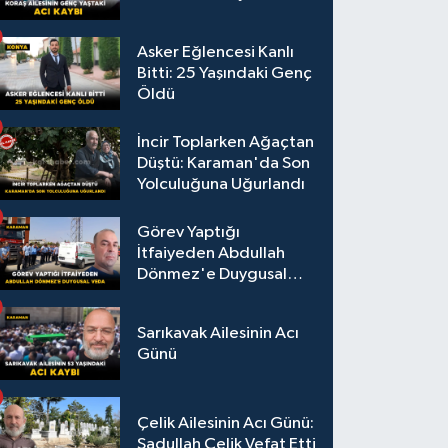
Asker Eğlencesi Kanlı
Bitti: 25 Yaşındaki Genç
Öldü
İncir Toplarken Ağaçtan
Düştü: Karaman'da Son
Yolculuğuna Uğurlandı
Görev Yaptığı
İtfaiyeden Abdullah
Dönmez'e Duygusal
Veda
Sarıkavak Ailesinin Acı
Günü
Çelik Ailesinin Acı Günü:
Sadullah Çelik Vefat Etti