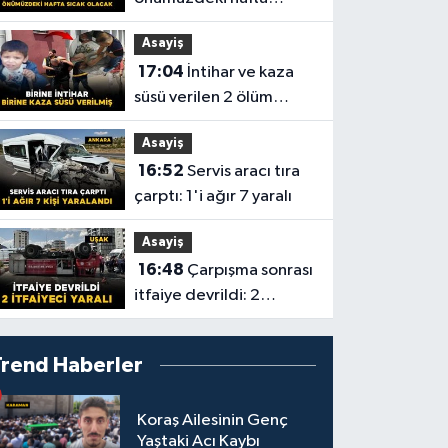
sıcaklıklar esir aldı
Asayiş
17:04
İntihar ve kaza
süsü verilen 2 ölüm
aydınlatıldı
Asayiş
16:52
Servis aracı tıra
çarptı: 1'i ağır 7 yaralı
Asayiş
16:48
Çarpışma sonrası
itfaiye devrildi: 2
itfaiyeci yaralı
Trend Haberler
Koraş Ailesinin Genç
Yaştaki Acı Kaybı