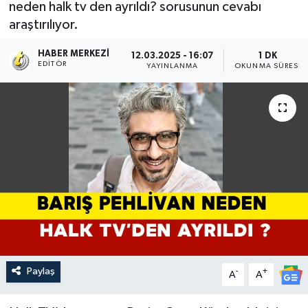
neden halk tv den ayrıldı? sorusunun cevabı
araştırılıyor.
HABER MERKEZI
12.03.2025 - 16:07
1 DK
EDITÖR
YAYINLANMA
OKUNMA SÜRESI
Paylaş
-
+
A
A