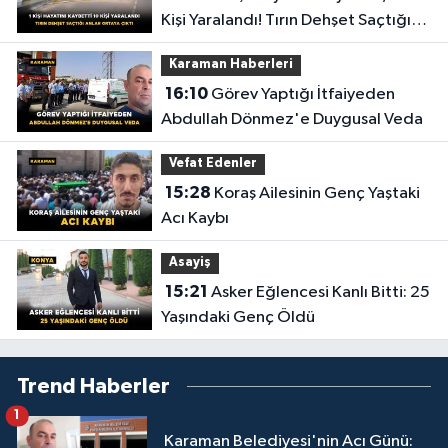
Kişi Yaralandı! Tırın Dehşet Saçtığı
Anlar Ortaya Çıktı
Karaman Haberleri
16:10
Görev Yaptığı İtfaiyeden
Abdullah Dönmez'e Duygusal Veda
Vefat Edenler
15:28
Koraş Ailesinin Genç Yaştaki
Acı Kaybı
Asayiş
15:21
Asker Eğlencesi Kanlı Bitti: 25
Yaşındaki Genç Öldü
Trend Haberler
1
Karaman Belediyesi'nin Acı Günü: