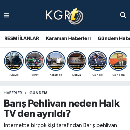
Karaman Haberleri
Gündem Haberleri
RESMİ İLANLAR
Karaman Haberleri
Gündem Habe
Güncel Haberler
Spor Haberleri
Asayiş
Vefat
Karaman
Dünya
Güncel
Gündem
Asayiş Haberleri
HABERLER
GÜNDEM
Ulusal Haberler
Barış Pehlivan neden Halk
Vefat Edenler
TV den ayrıldı?
İnternette birçok kişi tarafından Barış pehlivan