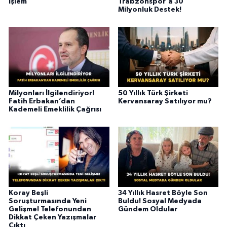
İşlem
Trabzonspor'a 30
Milyonluk Destek!
Milyonları İlgilendiriyor!
50 Yıllık Türk Şirketi
Fatih Erbakan’dan
Kervansaray Satılıyor mu?
Kademeli Emeklilik Çağrısı
Koray Beşli
34 Yıllık Hasret Böyle Son
Soruşturmasında Yeni
Buldu! Sosyal Medyada
Gelişme! Telefonundan
Gündem Oldular
Dikkat Çeken Yazışmalar
Çıktı