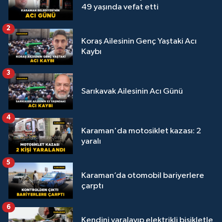
49 yaşında vefat etti
2
Koraş Ailesinin Genç Yaştaki Acı
Kaybı
3
Sarıkavak Ailesinin Acı Günü
4
Karaman'da motosiklet kazası: 2
yaralı
5
Karaman’da otomobil bariyerlere
çarptı
6
Kendini yaralayıp elektrikli bisikletle