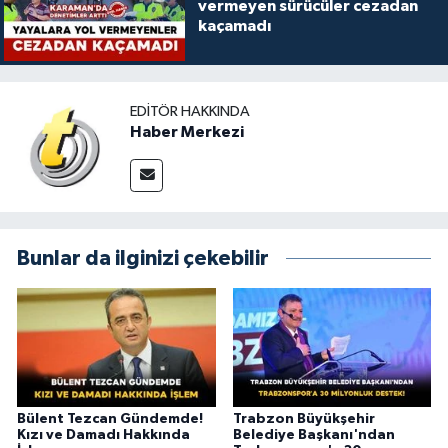
vermeyen sürücüler cezadan
kaçamadı
EDITÖR HAKKINDA
Haber Merkezi
Bunlar da ilginizi çekebilir
Bülent Tezcan Gündemde!
Trabzon Büyükşehir
Kızı ve Damadı Hakkında
Belediye Başkanı'ndan