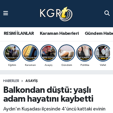
Karaman Haberleri
Gündem Haberleri
RESMİ İLANLAR
Karaman Haberleri
Gündem Habe
Güncel Haberler
Spor Haberleri
Eğitim
Karaman
Asayiş
Gündem
Politika
Vefat
Asayiş Haberleri
HABERLER
ASAYIŞ
Ulusal Haberler
Balkondan düştü: yaşlı
Vefat Edenler
adam hayatını kaybetti
Aydın'ın Kuşadası ilçesinde 4'üncü kattaki evinin