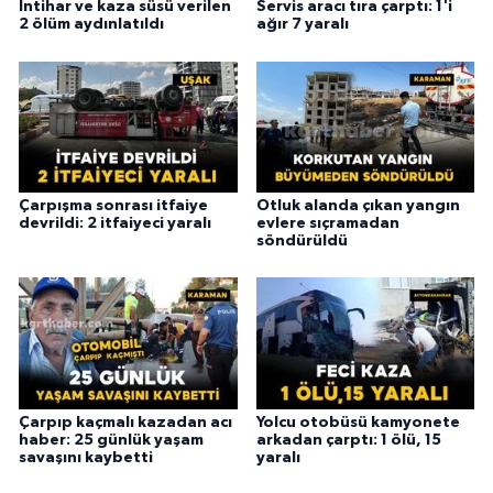
İntihar ve kaza süsü verilen
Servis aracı tıra çarptı: 1'i
2 ölüm aydınlatıldı
ağır 7 yaralı
Çarpışma sonrası itfaiye
Otluk alanda çıkan yangın
devrildi: 2 itfaiyeci yaralı
evlere sıçramadan
söndürüldü
Çarpıp kaçmalı kazadan acı
Yolcu otobüsü kamyonete
haber: 25 günlük yaşam
arkadan çarptı: 1 ölü, 15
savaşını kaybetti
yaralı