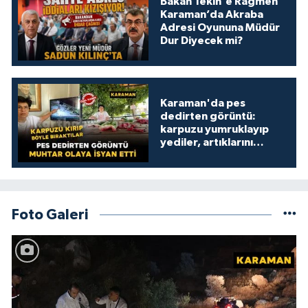
Bakan Tekin'e Rağmen
Karaman’da Akraba
Adresi Oyununa Müdür
Dur Diyecek mi?
Karaman'da pes
dedirten görüntü:
karpuzu yumruklayıp
yediler, artıklarını
kamelyada bıraktılar
Foto Galeri