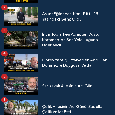
2
Asker Eğlencesi Kanlı Bitti: 25
Yaşındaki Genç Öldü
3
İncir Toplarken Ağaçtan Düştü:
Karaman'da Son Yolculuğuna
Uğurlandı
4
Görev Yaptığı İtfaiyeden Abdullah
Dönmez'e Duygusal Veda
5
Sarıkavak Ailesinin Acı Günü
6
Çelik Ailesinin Acı Günü: Sadullah
Çelik Vefat Etti