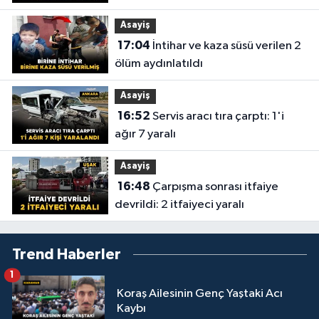
Asayiş
17:04
İntihar ve kaza süsü verilen 2
ölüm aydınlatıldı
Asayiş
16:52
Servis aracı tıra çarptı: 1'i
ağır 7 yaralı
Asayiş
16:48
Çarpışma sonrası itfaiye
devrildi: 2 itfaiyeci yaralı
Trend Haberler
1
Koraş Ailesinin Genç Yaştaki Acı
Kaybı