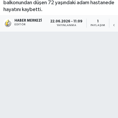
balkonundan düşen 72 yaşındaki adam hastanede
hayatını kaybetti.
HABER MERKEZI
22.06.2026 - 11:09
1
EDITÖR
YAYINLANMA
PAYLAŞIM
OK