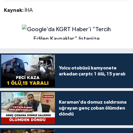
Kaynak:
İHA
Yolcu otobüsü kamyonete
arkadan çarptı: 1 ölü, 15 yaralı
Karaman’da domuz saldırısına
uğrayan genç çoban ölümden
döndü