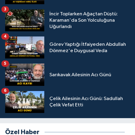
3
İncir Toplarken Ağaçtan Düştü:
Karaman'da Son Yolculuğuna
Uğurlandı
4
Görev Yaptığı İtfaiyeden Abdullah
Dönmez'e Duygusal Veda
5
Sarıkavak Ailesinin Acı Günü
6
Çelik Ailesinin Acı Günü: Sadullah
Çelik Vefat Etti
Özel Haber