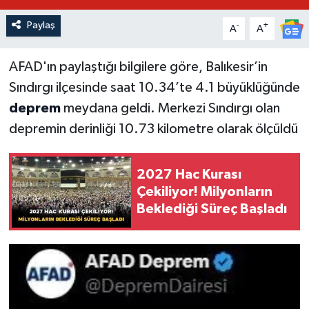
Paylaş
-
+
A
A
AFAD'ın paylaştığı bilgilere göre, Balıkesir’in
Sındırgı ilçesinde saat 10.34’te 4.1 büyüklüğünde
deprem
meydana geldi. Merkezi Sındırgı olan
depremin derinliği 10.73 kilometre olarak ölçüldü
2027 Hac Kurası
Çekiliyor! Milyonların
Beklediği Süreç Başladı