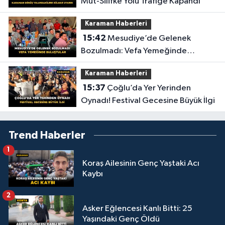
Mut-Silifke Yolu Trafiğe Kapandı
Karaman Haberleri
15:42
Mesudiye’de Gelenek
Bozulmadı: Vefa Yemeğinde
Buluştular
Karaman Haberleri
15:37
Çoğlu’da Yer Yerinden
Oynadı! Festival Gecesine Büyük İlgi
Trend Haberler
1
Koraş Ailesinin Genç Yaştaki Acı
Kaybı
2
Asker Eğlencesi Kanlı Bitti: 25
Yaşındaki Genç Öldü