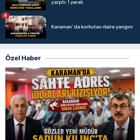
çarptı: 1 yaralı
6
Karaman'da korkutan daire yangını
Özel Haber