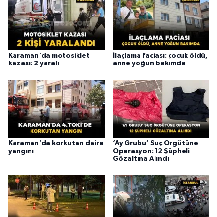
Karaman'da motosiklet
İlaçlama faciası: çocuk öldü,
kazası: 2 yaralı
anne yoğun bakımda
Karaman'da korkutan daire
‘Ay Grubu’ Suç Örgütüne
yangını
Operasyon: 12 Şüpheli
Gözaltına Alındı