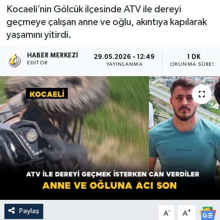
Kocaeli’nin Gölcük ilçesinde ATV ile dereyi
geçmeye çalışan anne ve oğlu, akıntıya kapılarak
yaşamını yitirdi.
HABER MERKEZI
29.05.2026 - 12:49
1 DK
EDITÖR
YAYINLANMA
OKUNMA SÜRESI
Paylaş
-
+
A
A