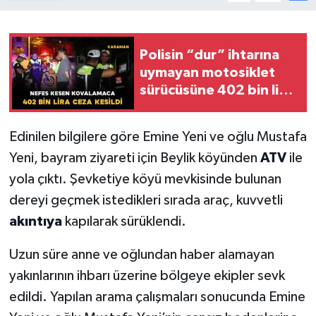
Polisin “dur” ihtarına
uymayan motosiklet
sürücüsüne 402 bin lira
ceza kesildi
Edinilen bilgilere göre Emine Yeni ve oğlu Mustafa
Yeni, bayram ziyareti için Beylik köyünden
ATV
ile
yola çıktı. Şevketiye köyü mevkisinde bulunan
dereyi geçmek istedikleri sırada araç, kuvvetli
akıntıya
kapılarak sürüklendi.
Uzun süre anne ve oğlundan haber alamayan
yakınlarının ihbarı üzerine bölgeye ekipler sevk
edildi. Yapılan arama çalışmaları sonucunda Emine