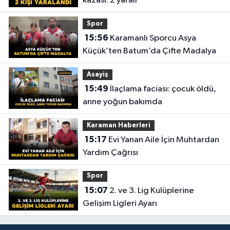
kazası: 2 yaralı
Spor
15:56
Karamanlı Sporcu Asya
Küçük’ten Batum’da Çifte Madalya
Asayiş
15:49
İlaçlama faciası: çocuk öldü,
anne yoğun bakımda
Karaman Haberleri
15:17
Evi Yanan Aile İçin Muhtardan
Yardım Çağrısı
Spor
15:07
2. ve 3. Lig Kulüplerine
Gelişim Ligleri Ayarı