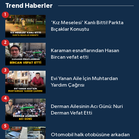
Trend Haberler
1
'Kız Meselesi' Kanlı Bitti! Parkta
Bıçaklar Konuştu
2
Karaman esnaflarından Hasan
Bircan vefat etti
3
Evi Yanan Aile İçin Muhtardan
Yardım Çağrısı
4
Derman Ailesinin Acı Günü: Nuri
Derman Vefat Etti
5
Otomobil halk otobüsüne arkadan