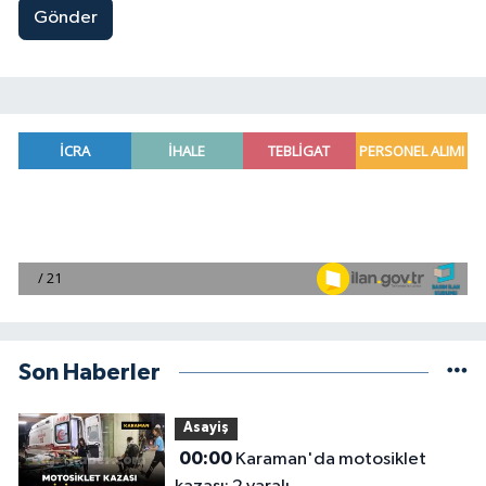
Gönder
Son Haberler
Asayiş
00:00
Karaman'da motosiklet