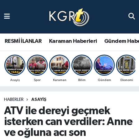
Karaman Haberleri
Gündem Haberleri
RESMİ İLANLAR
Karaman Haberleri
Gündem Habe
Güncel Haberler
Spor Haberleri
Asayiş
Spor
Karaman
Bilim
Gündem
Ekonomi
Asayiş Haberleri
HABERLER
ASAYIŞ
Ulusal Haberler
ATV ile dereyi geçmek
Vefat Edenler
isterken can verdiler: Anne
ve oğluna acı son