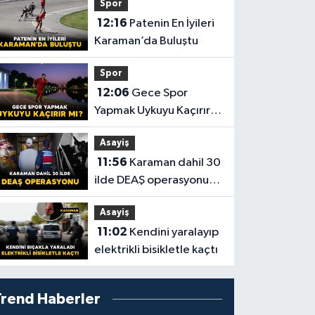
Spor
12:16
Patenin En İyileri
Karaman’da Buluştu
Spor
12:06
Gece Spor
Yapmak Uykuyu Kaçırır
mı? İşte Vücudunuzda
Asayiş
Yaşananlar!
11:56
Karaman dahil 30
ilde DEAŞ operasyonu:
104 şüpheli yakalandı
Asayiş
11:02
Kendini yaralayıp
elektrikli bisikletle kaçtı
Trend Haberler