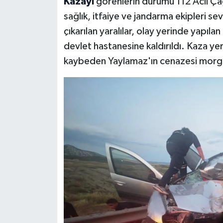
Kazayı
görenlerin durumu 112 Acil Çağ
sağlık, itfaiye ve jandarma ekipleri sev
çıkarılan yaralılar, olay yerinde yapıl
devlet hastanesine kaldırıldı. Kaza ye
kaybeden Yaylamaz'ın cenazesi morg