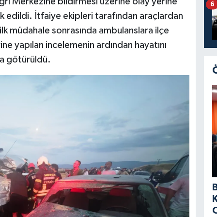
rı Merkezine bildirmesi üzerine olay yerine
6
k edildi. İtfaiye ekipleri tarafından araçlardan
an ilk müdahale sonrasında ambulanslara ilçe
rine yapılan incelemenin ardından hayatını
a götürüldü.