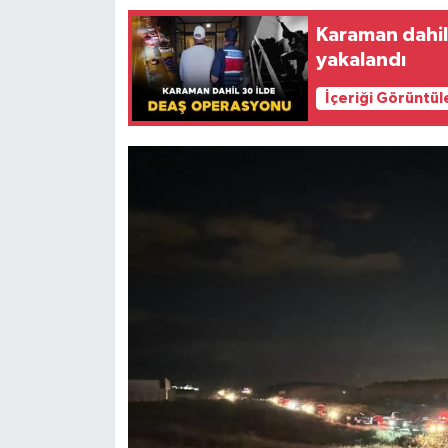
Karaman dahil
yakalandı
İçeriği Görüntül