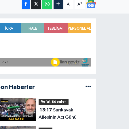
-
+
A
A
Son Haberler
Vefat Edenler
13:17
Sarıkavak
Ailesinin Acı Günü