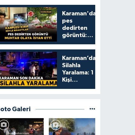
Karaman'da
pes
dedirten
görüntü:
karpuzu
yumruklayıp
yediler,
Karaman’da
artıklarını
Silahla
kamelyada
Yaralama: 1
bıraktılar
Kişi
Yaralandı
Foto Galeri