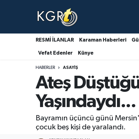
Karaman Haberleri
Gündem Haberleri
RESMİ İLANLAR
Karaman Haberleri
Gü
Vefat Edenler
Künye
Güncel Haberler
HABERLER
ASAYIŞ
Spor Haberleri
Ateş Düştüğü 
Asayiş Haberleri
Yaşındaydı...
Ulusal Haberler
Bayramın üçüncü günü Mersin'de 
Vefat Edenler
çocuk beş kişi de yaralandı.