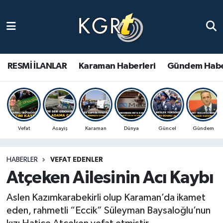
Karaman Haberleri
Gündem Haberleri
RESMİ İLANLAR
Karaman Haberleri
Gündem Habe
Güncel Haberler
Spor Haberleri
Vefat
Asayiş
Karaman
Dünya
Güncel
Gündem
Asayiş Haberleri
HABERLER
VEFAT EDENLER
Ulusal Haberler
Atçeken Ailesinin Acı Kaybı
Vefat Edenler
Aslen Kazımkarabekirli olup Karaman’da ikamet
eden, rahmetli “Eccik” Süleyman Baysaloğlu’nun