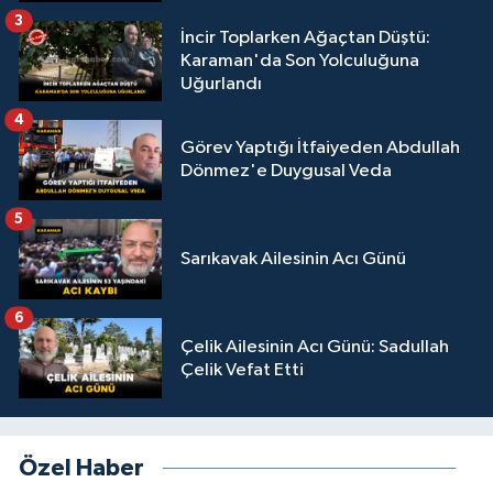
3
İncir Toplarken Ağaçtan Düştü:
Karaman'da Son Yolculuğuna
Uğurlandı
4
Görev Yaptığı İtfaiyeden Abdullah
Dönmez'e Duygusal Veda
5
Sarıkavak Ailesinin Acı Günü
6
Çelik Ailesinin Acı Günü: Sadullah
Çelik Vefat Etti
Özel Haber