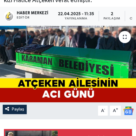
kızı Hatice Atçeken vefat etmiştir.
HABER MERKEZI
22.04.2025 - 11:35
2
EDITÖR
YAYINLANMA
PAYLAŞIM
OK
Paylaş
-
+
A
A