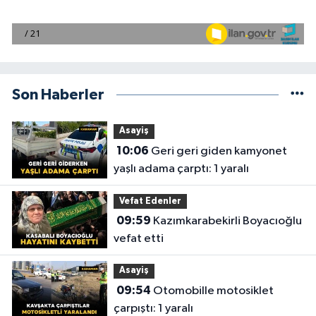
Son Haberler
Asayiş
10:06
Geri geri giden kamyonet
yaşlı adama çarptı: 1 yaralı
Vefat Edenler
09:59
Kazımkarabekirli Boyacıoğlu
vefat etti
Asayiş
09:54
Otomobille motosiklet
çarpıştı: 1 yaralı