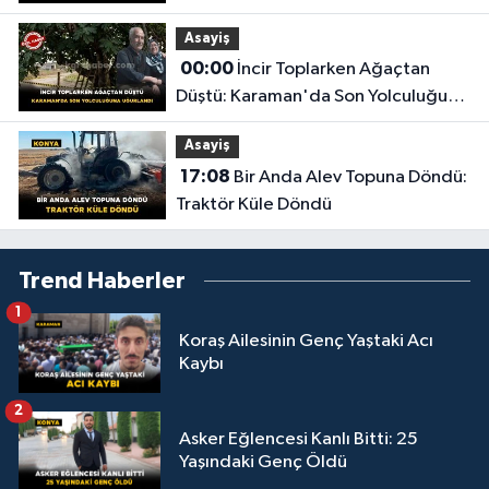
Asayiş
00:00
İncir Toplarken Ağaçtan
Düştü: Karaman'da Son Yolculuğuna
Uğurlandı
Asayiş
17:08
Bir Anda Alev Topuna Döndü:
Traktör Küle Döndü
Trend Haberler
1
Koraş Ailesinin Genç Yaştaki Acı
Kaybı
2
Asker Eğlencesi Kanlı Bitti: 25
Yaşındaki Genç Öldü