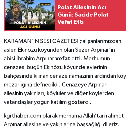
Polat Ailesinin Acı
Günü: Sacide Polat
Vefat Etti
KARAMAN'IN SESİ GAZETESİ çalışanlarımızdan
aslen Ekinözü köyünden olan Sezer Arpınar’ın
abisi İbrahim Arpınar
vefat
etti. Merhumun
cenazesi bugün Ekinözü köyünde evlerinin
bahçesinde kılınan cenaze namazının ardından köy
mezarlığına defnedildi. Cenazeye Arpınar
ailesinin yakınları, köylüler ve diğer köylerden
vatandaşlar yoğun katılım gösterdi.
kgrthaber.com olarak merhuma Allah’tan rahmet
Arpınar ailesine ve yakınlarına başsağlığı dileriz.