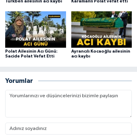
Türkben ailesinin acı kaybı
Karamanlı Polat vefat etti
Polat Ailesinin Acı Günü:
Ayrancılı Kocaoğlu ailesinin
Sacide Polat Vefat Etti
acı kaybı
Yorumlar