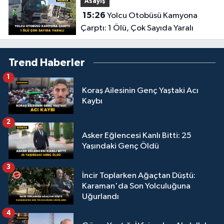
Asayiş
15:26
Yolcu Otobüsü Kamyona
Çarptı: 1 Ölü, Çok Sayıda Yaralı
Trend Haberler
1
Koraş Ailesinin Genç Yaştaki Acı
Kaybı
2
Asker Eğlencesi Kanlı Bitti: 25
Yaşındaki Genç Öldü
3
İncir Toplarken Ağaçtan Düştü:
Karaman'da Son Yolculuğuna
Uğurlandı
4