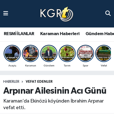
Karaman Haberleri
Gündem Haberleri
RESMİ İLANLAR
Karaman Haberleri
Gündem Habe
Güncel Haberler
Spor Haberleri
Asayiş
Karaman
Gündem
Tarım
Spor
Vefat
Asayiş Haberleri
HABERLER
VEFAT EDENLER
Ulusal Haberler
Arpınar Ailesinin Acı Günü
Vefat Edenler
Karaman’da Ekinözü köyünden İbrahim Arpınar
vefat etti.