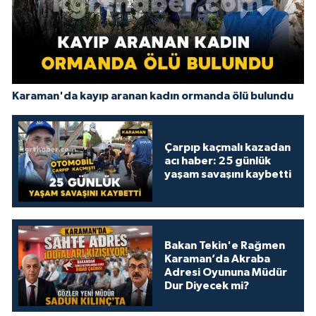
Karaman'da kayıp aranan kadın ormanda ölü bulundu
Çarpıp kaçmalı kazadan
acı haber: 25 günlük
yaşam savaşını kaybetti
Bakan Tekin'e Rağmen
Karaman’da Akraba
Adresi Oyununa Müdür
Dur Diyecek mi?