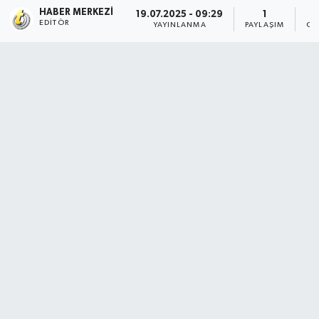
HABER MERKEZI
19.07.2025 - 09:29
1
EDITÖR
YAYINLANMA
PAYLAŞIM
OK