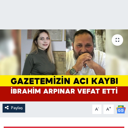
Paylaş
-
+
A
A