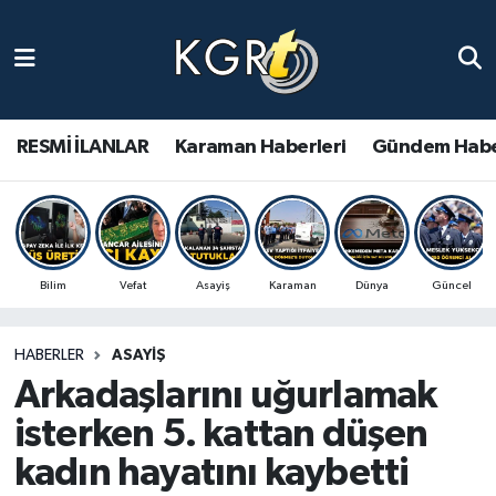
Karaman Haberleri
Gündem Haberleri
RESMİ İLANLAR
Karaman Haberleri
Gündem Habe
Güncel Haberler
Spor Haberleri
Bilim
Vefat
Asayiş
Karaman
Dünya
Güncel
Asayiş Haberleri
HABERLER
ASAYIŞ
Ulusal Haberler
Arkadaşlarını uğurlamak
Vefat Edenler
isterken 5. kattan düşen
kadın hayatını kaybetti