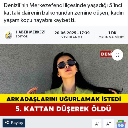
Denizli’nin Merkezefendi ilçesinde yaşadığı 5’inci
kattaki dairenin balkonundan zemine düşen, kadın
yaşam koçu hayatını kaybetti.
HABER MERKEZI
20.06.2025 - 17:39
1 DK
EDITÖR
YAYINLANMA
OKUNMA SÜRESI
Paylaş
-
+
A
A