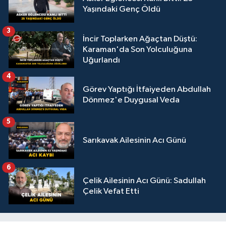
Yaşındaki Genç Öldü
3
İncir Toplarken Ağaçtan Düştü:
Karaman'da Son Yolculuğuna
Uğurlandı
4
Görev Yaptığı İtfaiyeden Abdullah
Dönmez'e Duygusal Veda
5
Sarıkavak Ailesinin Acı Günü
6
Çelik Ailesinin Acı Günü: Sadullah
Çelik Vefat Etti