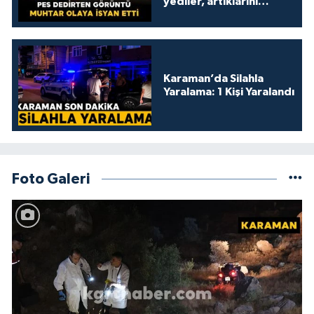
yediler, artıklarını
kamelyada bıraktılar
Karaman’da Silahla
Yaralama: 1 Kişi Yaralandı
Foto Galeri