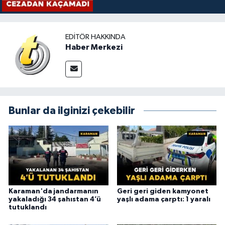
EDITÖR HAKKINDA
Haber Merkezi
Bunlar da ilginizi çekebilir
Karaman'da jandarmanın
Geri geri giden kamyonet
yakaladığı 34 şahıstan 4’ü
yaşlı adama çarptı: 1 yaralı
tutuklandı