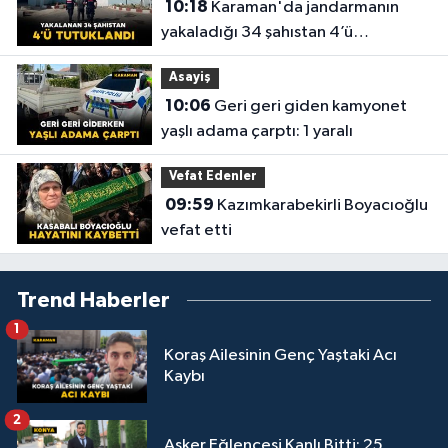
10:18
Karaman'da jandarmanın
yakaladığı 34 şahıstan 4’ü
tutuklandı
Asayiş
10:06
Geri geri giden kamyonet
yaşlı adama çarptı: 1 yaralı
Vefat Edenler
09:59
Kazımkarabekirli Boyacıoğlu
vefat etti
Trend Haberler
1
Koraş Ailesinin Genç Yaştaki Acı
Kaybı
2
Asker Eğlencesi Kanlı Bitti: 25