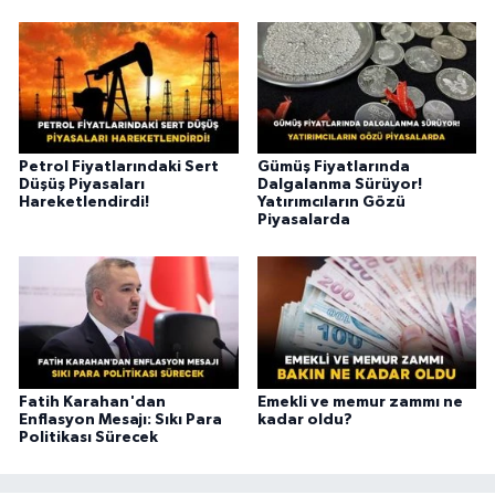
Petrol Fiyatlarındaki Sert
Gümüş Fiyatlarında
Düşüş Piyasaları
Dalgalanma Sürüyor!
Hareketlendirdi!
Yatırımcıların Gözü
Piyasalarda
Fatih Karahan'dan
Emekli ve memur zammı ne
Enflasyon Mesajı: Sıkı Para
kadar oldu?
Politikası Sürecek