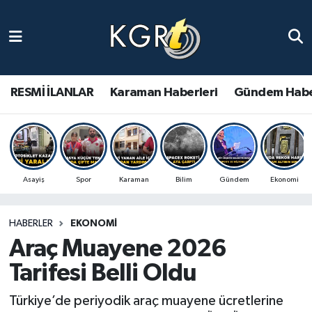
Karaman Haberleri
Gündem Haberleri
RESMİ İLANLAR
Karaman Haberleri
Gündem Habe
Güncel Haberler
Spor Haberleri
Asayiş
Spor
Karaman
Bilim
Gündem
Ekonomi
Asayiş Haberleri
HABERLER
EKONOMI
Ulusal Haberler
Araç Muayene 2026
Vefat Edenler
Tarifesi Belli Oldu
Türkiye’de periyodik araç muayene ücretlerine