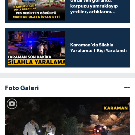
dedirten görüntü:
karpuzu yumruklayıp
yediler, artıklarını
kamelyada bıraktılar
Karaman’da Silahla
Yaralama: 1 Kişi Yaralandı
Foto Galeri