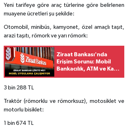
Yeni tarifeye göre araç türlerine göre belirlenen
muayene ücretleri şu şekilde:
Otomobil, minibüs, kamyonet, özel amaçlı taşıt,
arazi taşıtı, römork ve yarı römork:
Ziraat Bankası'nda
Erişim Sorunu: Mobil
Bankacılık, ATM ve Kart
İşlemlerinde Aksaklık
Yaşandı
3 bin 288 TL
Traktör (römorklu ve römorksuz), motosiklet ve
motorlu bisiklet:
1 bin 674 TL