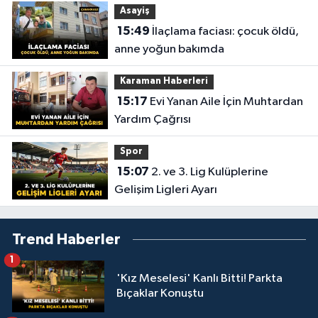
Asayiş
15:49
İlaçlama faciası: çocuk öldü,
anne yoğun bakımda
Karaman Haberleri
15:17
Evi Yanan Aile İçin Muhtardan
Yardım Çağrısı
Spor
15:07
2. ve 3. Lig Kulüplerine
Gelişim Ligleri Ayarı
Trend Haberler
1
'Kız Meselesi' Kanlı Bitti! Parkta
Bıçaklar Konuştu