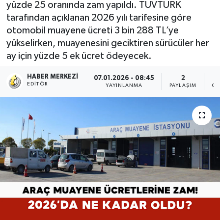
yüzde 25 oranında zam yapıldı. TÜVTÜRK
tarafından açıklanan 2026 yılı tarifesine göre
otomobil muayene ücreti 3 bin 288 TL’ye
yükselirken, muayenesini geciktiren sürücüler her
ay için yüzde 5 ek ücret ödeyecek.
HABER MERKEZI
07.01.2026 - 08:45
2
EDITÖR
YAYINLANMA
PAYLAŞIM
OK