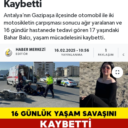
Kaybetti
Antalya’nın Gazipaşa ilçesinde otomobil ile iki
motosikletin çarpışması sonucu ağır yaralanan ve
16 gündür hastanede tedavi gören 17 yaşındaki
Bahar Balcı, yaşam mücadelesini kaybetti.
HABER MERKEZI
16.02.2025 - 10:56
1
EDITÖR
YAYINLANMA
PAYLAŞIM
OK