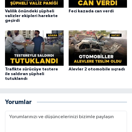
Valilik önündeki şüpheli
Feci kazada can verdi
valizler ekipleri harekete
geçirdi
Trafikte sürücüye testere
Alevler 2 otomobile sıçradı
ile saldıran şüpheli
tutuklandı
Yorumlar