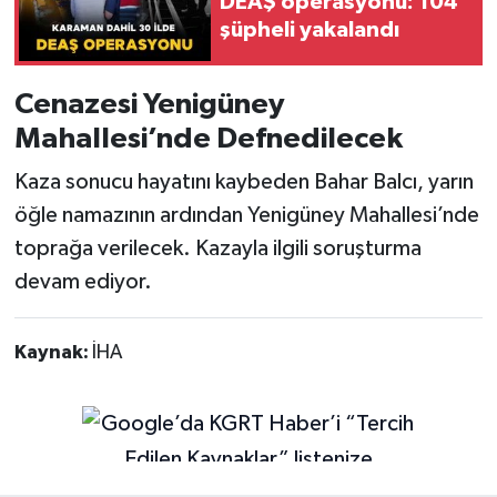
DEAŞ operasyonu: 104
şüpheli yakalandı
Cenazesi Yenigüney
Mahallesi’nde Defnedilecek
Kaza sonucu hayatını kaybeden Bahar Balcı, yarın
öğle namazının ardından Yenigüney Mahallesi’nde
toprağa verilecek. Kazayla ilgili soruşturma
devam ediyor.
Kaynak:
İHA