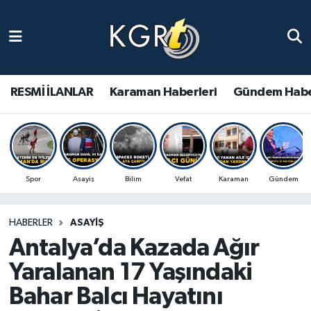
Karaman Haberleri
Gündem Haberleri
RESMİ İLANLAR
Karaman Haberleri
Gündem Habe
Güncel Haberler
Spor Haberleri
Spor
Asayiş
Bilim
Vefat
Karaman
Gündem
Asayiş Haberleri
HABERLER
ASAYIŞ
Ulusal Haberler
Antalya’da Kazada Ağır
Vefat Edenler
Yaralanan 17 Yaşındaki
Bahar Balcı Hayatını