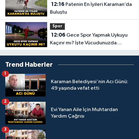
12:16
Patenin En İyileri Karaman’da
Buluştu
Spor
12:06
Gece Spor Yapmak Uykuyu
Kaçırır mı? İşte Vücudunuzda
Yaşananlar!
Trend Haberler
1
Karaman Belediyesi'nin Acı Günü:
49 yaşında vefat etti
2
Evi Yanan Aile İçin Muhtardan
Yardım Çağrısı
3