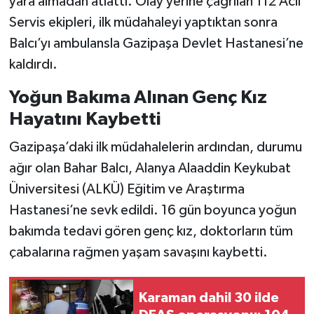
yara almadan atlattı. Olay yerine çağrılan 112 Acil
Servis ekipleri, ilk müdahaleyi yaptıktan sonra
Balcı’yı ambulansla Gazipaşa Devlet Hastanesi’ne
kaldırdı.
Yoğun Bakıma Alınan Genç Kız
Hayatını Kaybetti
Gazipaşa’daki ilk müdahalelerin ardından, durumu
ağır olan Bahar Balcı, Alanya Alaaddin Keykubat
Üniversitesi (ALKÜ) Eğitim ve Araştırma
Hastanesi’ne sevk edildi. 16 gün boyunca yoğun
bakımda tedavi gören genç kız, doktorların tüm
çabalarına rağmen yaşam savaşını kaybetti.
Karaman dahil 30 ilde