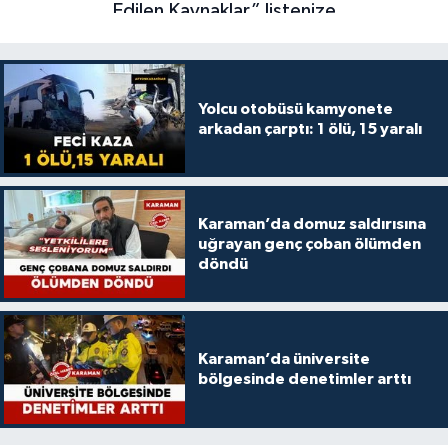
Yolcu otobüsü kamyonete
arkadan çarptı: 1 ölü, 15 yaralı
Karaman’da domuz saldırısına
uğrayan genç çoban ölümden
döndü
Karaman’da üniversite
bölgesinde denetimler arttı