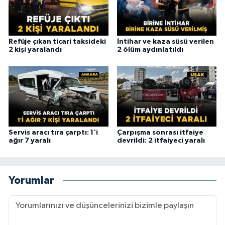
Refüje çıkan ticari taksideki
İntihar ve kaza süsü verilen
2 kişi yaralandı
2 ölüm aydınlatıldı
Servis aracı tıra çarptı: 1'i
Çarpışma sonrası itfaiye
ağır 7 yaralı
devrildi: 2 itfaiyeci yaralı
Yorumlar