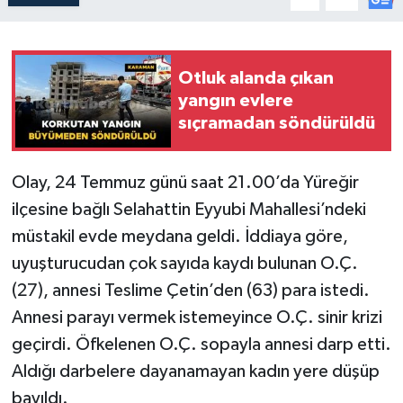
Otluk alanda çıkan
yangın evlere
sıçramadan söndürüldü
Olay, 24 Temmuz günü saat 21.00’da Yüreğir
ilçesine bağlı Selahattin Eyyubi Mahallesi’ndeki
müstakil evde meydana geldi. İddiaya göre,
uyuşturucudan çok sayıda kaydı bulunan O.Ç.
(27), annesi Teslime Çetin’den (63) para istedi.
Annesi parayı vermek istemeyince O.Ç. sinir krizi
geçirdi. Öfkelenen O.Ç. sopayla annesi darp etti.
Aldığı darbelere dayanamayan kadın yere düşüp
bayıldı.