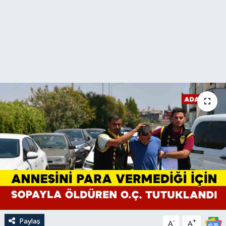
Paylaş
-
+
A
A