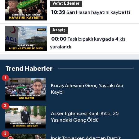
Vefat Edenler
10:39
Sarı Hasan hayatını kaybetti
Asayiş
00:00
Taşlı bıçaklı kavgada 4 kişi
yaralandı
Trend Haberler
1
Koraş Ailesinin Genç Yaştaki Acı
Kaybı
2
Asker Eğlencesi Kanlı Bitti: 25
Yaşındaki Genç Öldü
3
İncir Toplarken Ağaçtan Düştü: