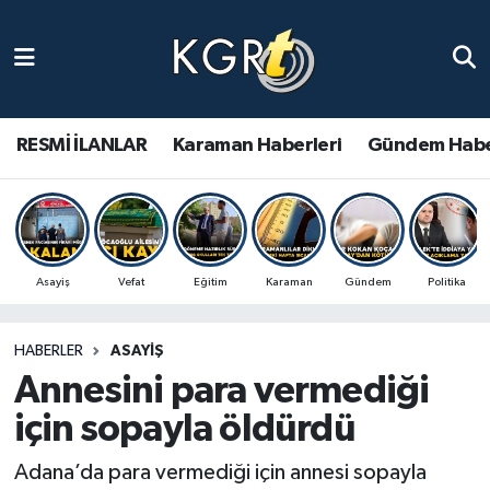
Karaman Haberleri
Gündem Haberleri
RESMİ İLANLAR
Karaman Haberleri
Gündem Habe
Güncel Haberler
Spor Haberleri
Asayiş
Vefat
Eğitim
Karaman
Gündem
Politika
Asayiş Haberleri
HABERLER
ASAYIŞ
Ulusal Haberler
Annesini para vermediği
Vefat Edenler
için sopayla öldürdü
Adana’da para vermediği için annesi sopayla