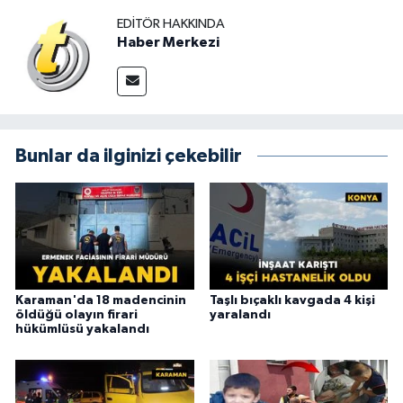
EDITÖR HAKKINDA
Haber Merkezi
Bunlar da ilginizi çekebilir
Karaman'da 18 madencinin
Taşlı bıçaklı kavgada 4 kişi
öldüğü olayın firari
yaralandı
hükümlüsü yakalandı