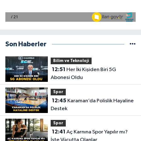
Son Haberler
Bilim ve Teknoloji
12:51
Her İki Kişiden Biri 5G
Abonesi Oldu
Spor
12:45
Karaman’da Polislik Hayaline
Destek
Spor
12:41
Aç Karnına Spor Yapılır mı?
İşte Vücutta Olanlar