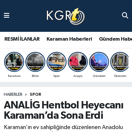
Karaman Haberleri
Gündem Haberleri
RESMİ İLANLAR
Karaman Haberleri
Gündem Habe
Güncel Haberler
Spor Haberleri
Karaman
Bilim
Spor
Asayiş
Gündem
Ekonomi
Asayiş Haberleri
HABERLER
SPOR
Ulusal Haberler
ANALİG Hentbol Heyecanı
Vefat Edenler
Karaman’da Sona Erdi
Karaman’ın ev sahipliğinde düzenlenen Anadolu