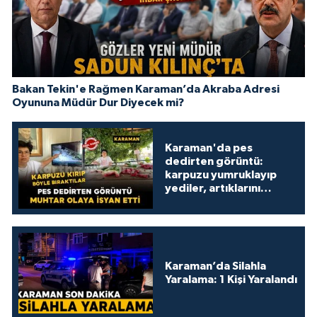
Bakan Tekin'e Rağmen Karaman’da Akraba Adresi
Oyununa Müdür Dur Diyecek mi?
Karaman'da pes
dedirten görüntü:
karpuzu yumruklayıp
yediler, artıklarını
kamelyada bıraktılar
Karaman’da Silahla
Yaralama: 1 Kişi Yaralandı