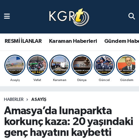
Karaman Haberleri
Gündem Haberleri
RESMİ İLANLAR
Karaman Haberleri
Gündem Habe
Güncel Haberler
Spor Haberleri
Asayiş
Vefat
Karaman
Dünya
Güncel
Gündem
Asayiş Haberleri
HABERLER
ASAYIŞ
Ulusal Haberler
Amasya’da lunaparkta
Vefat Edenler
korkunç kaza: 20 yaşındaki
genç hayatını kaybetti