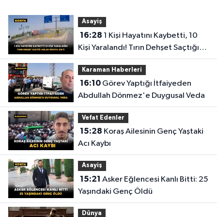
Asayiş
16:28
1 Kişi Hayatını Kaybetti, 10
Kişi Yaralandı! Tırın Dehşet Saçtığı
Anlar Ortaya Çıktı
Karaman Haberleri
16:10
Görev Yaptığı İtfaiyeden
Abdullah Dönmez'e Duygusal Veda
Vefat Edenler
15:28
Koraş Ailesinin Genç Yaştaki
Acı Kaybı
Asayiş
15:21
Asker Eğlencesi Kanlı Bitti: 25
Yaşındaki Genç Öldü
Dünya