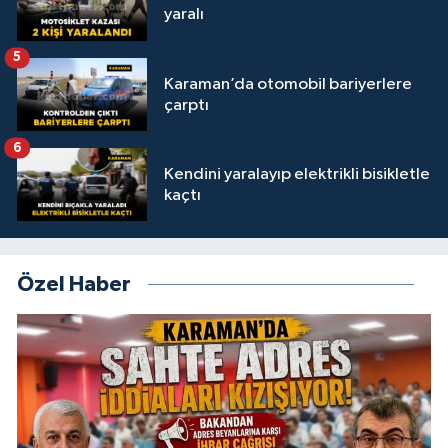
yaralı
5
Karaman’da otomobil bariyerlere
çarptı
6
Kendini yaralayıp elektrikli bisikletle
kaçtı
Özel Haber