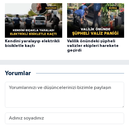
Kendini yaralayıp elektrikli
Valilik önündeki şüpheli
bisikletle kaçtı
valizler ekipleri harekete
geçirdi
Yorumlar