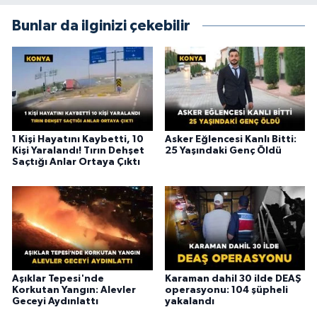
Bunlar da ilginizi çekebilir
1 Kişi Hayatını Kaybetti, 10
Asker Eğlencesi Kanlı Bitti:
Kişi Yaralandı! Tırın Dehşet
25 Yaşındaki Genç Öldü
Saçtığı Anlar Ortaya Çıktı
Aşıklar Tepesi'nde
Karaman dahil 30 ilde DEAŞ
Korkutan Yangın: Alevler
operasyonu: 104 şüpheli
Geceyi Aydınlattı
yakalandı