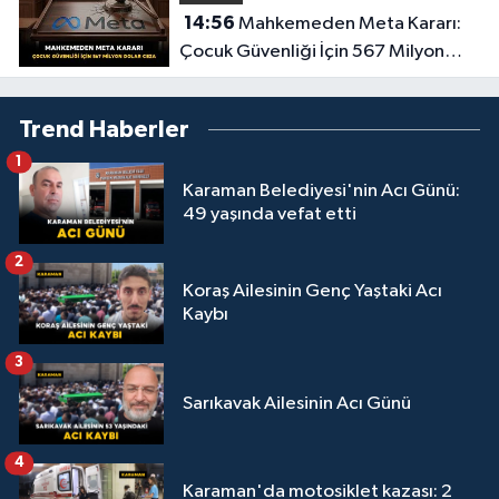
14:56
Mahkemeden Meta Kararı:
Çocuk Güvenliği İçin 567 Milyon
Dolar Ceza
Trend Haberler
1
Karaman Belediyesi'nin Acı Günü:
49 yaşında vefat etti
2
Koraş Ailesinin Genç Yaştaki Acı
Kaybı
3
Sarıkavak Ailesinin Acı Günü
4
Karaman'da motosiklet kazası: 2