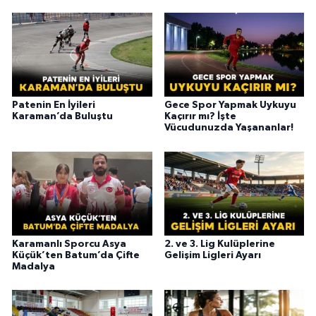
Patenin En İyileri
Gece Spor Yapmak Uykuyu
Karaman’da Buluştu
Kaçırır mı? İşte
Vücudunuzda Yaşananlar!
Karamanlı Sporcu Asya
2. ve 3. Lig Kulüplerine
Küçük’ten Batum’da Çifte
Gelişim Ligleri Ayarı
Madalya