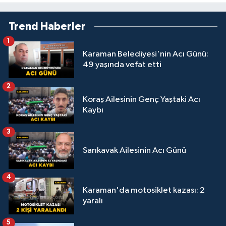
Trend Haberler
1
Karaman Belediyesi'nin Acı Günü:
49 yaşında vefat etti
2
Koraş Ailesinin Genç Yaştaki Acı
Kaybı
3
Sarıkavak Ailesinin Acı Günü
4
Karaman'da motosiklet kazası: 2
yaralı
5