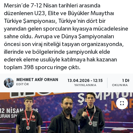
Mersin’de 7-12 Nisan tarihleri arasında
düzenlenen U23, Elite ve Büyükler Muaythaı
Türkiye Şampiyonası, Türkiye’nin dört bir
yanından gelen sporcuların kıyasıya mücadelesine
sahne oldu. Avrupa ve Dünya Şampiyonaları
öncesi son viraj niteliği taşıyan organizasyonda,
illerinde ve bölgelerinde şampiyonluk elde
ederek eleme usulüyle katılmaya hak kazanan
toplam 398 sporcu ringe çıktı.
MEHMET AKIF ORHAN
13.04.2026 - 12:15
1 DK
EDITÖR
YAYINLANMA
OKUNMA SÜ