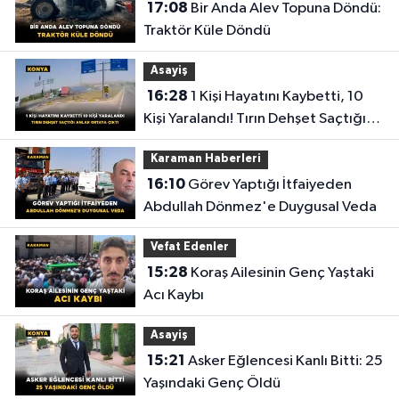
17:08
Bir Anda Alev Topuna Döndü:
Traktör Küle Döndü
Asayiş
16:28
1 Kişi Hayatını Kaybetti, 10
Kişi Yaralandı! Tırın Dehşet Saçtığı
Anlar Ortaya Çıktı
Karaman Haberleri
16:10
Görev Yaptığı İtfaiyeden
Abdullah Dönmez'e Duygusal Veda
Vefat Edenler
15:28
Koraş Ailesinin Genç Yaştaki
Acı Kaybı
Asayiş
15:21
Asker Eğlencesi Kanlı Bitti: 25
Yaşındaki Genç Öldü