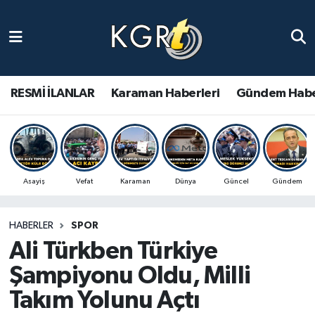
Karaman Haberleri
Gündem Haberleri
RESMİ İLANLAR
Karaman Haberleri
Gündem Habe
Güncel Haberler
Spor Haberleri
Asayiş
Vefat
Karaman
Dünya
Güncel
Gündem
Asayiş Haberleri
HABERLER
SPOR
Ulusal Haberler
Ali Türkben Türkiye
Vefat Edenler
Şampiyonu Oldu, Milli
Takım Yolunu Açtı