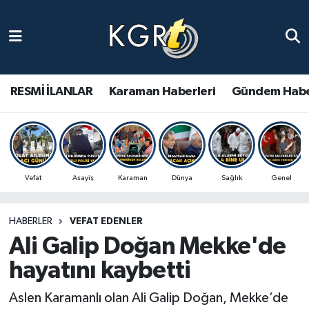
Karaman Haberleri
Gündem Haberleri
RESMİ İLANLAR
Karaman Haberleri
Gündem Habe
Güncel Haberler
Spor Haberleri
Vefat
Asayiş
Karaman
Dünya
Sağlık
Genel
Asayiş Haberleri
HABERLER
VEFAT EDENLER
Ulusal Haberler
Ali Galip Doğan Mekke'de
Vefat Edenler
hayatını kaybetti
Aslen Karamanlı olan Ali Galip Doğan, Mekke’de