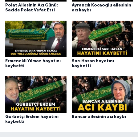
Polat Ailesinin Acı Günü:
Ayrancılı Kocaoğlu ailesinin
Sacide Polat Vefat Etti
acı kaybı
Ermenekli Yılmaz hayatını
Sarı Hasan hayatını
kaybetti
kaybetti
Gurbetçi Erdem hayatını
Bancar ailesinin acı kaybı
kaybetti