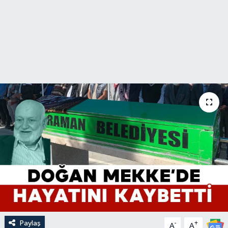
Paylaş
-
+
A
A