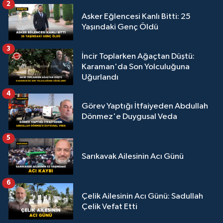
2
Asker Eğlencesi Kanlı Bitti: 25
Yaşındaki Genç Öldü
3
İncir Toplarken Ağaçtan Düştü:
Karaman'da Son Yolculuğuna
Uğurlandı
4
Görev Yaptığı İtfaiyeden Abdullah
Dönmez'e Duygusal Veda
5
Sarıkavak Ailesinin Acı Günü
6
Çelik Ailesinin Acı Günü: Sadullah
Çelik Vefat Etti