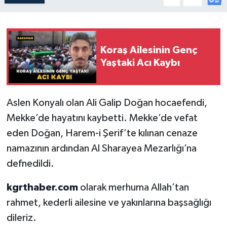
Koraş Ailesinin Genç
Yaştaki Acı Kaybı
Aslen Konyalı olan Ali Galip Doğan hocaefendi,
Mekke’de hayatını kaybetti. Mekke’de vefat
eden Doğan, Harem-i Şerif’te kılınan cenaze
namazının ardından Al Sharayea Mezarlığı’na
defnedildi.
kgrthaber.com
olarak merhuma Allah’tan
rahmet, kederli ailesine ve yakınlarına başsağlığı
dileriz.