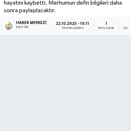
hayatını kaybetti. Merhumun defin bilgileri daha
sonra paylaşılacaktır.
HABER MERKEZI
22.10.2025 - 10:11
1
EDITÖR
YAYINLANMA
PAYLAŞIM
OKU