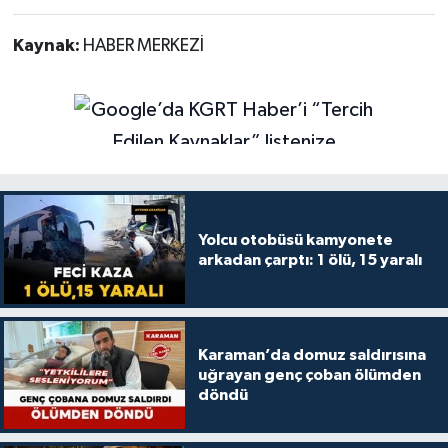
Kaynak:
HABER MERKEZİ
Yolcu otobüsü kamyonete
arkadan çarptı: 1 ölü, 15 yaralı
Karaman’da domuz saldırısına
uğrayan genç çoban ölümden
döndü