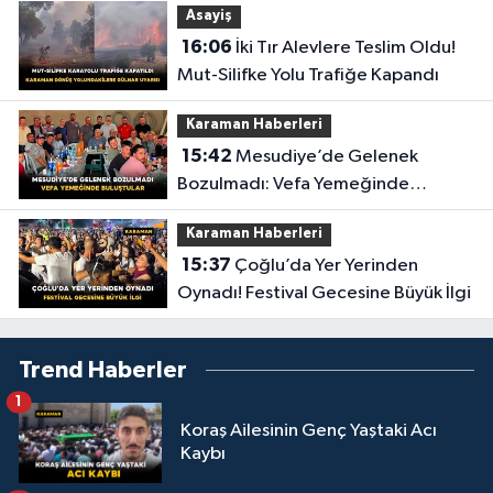
Asayiş
16:06
İki Tır Alevlere Teslim Oldu!
Mut-Silifke Yolu Trafiğe Kapandı
Karaman Haberleri
15:42
Mesudiye’de Gelenek
Bozulmadı: Vefa Yemeğinde
Buluştular
Karaman Haberleri
15:37
Çoğlu’da Yer Yerinden
Oynadı! Festival Gecesine Büyük İlgi
Trend Haberler
1
Koraş Ailesinin Genç Yaştaki Acı
Kaybı