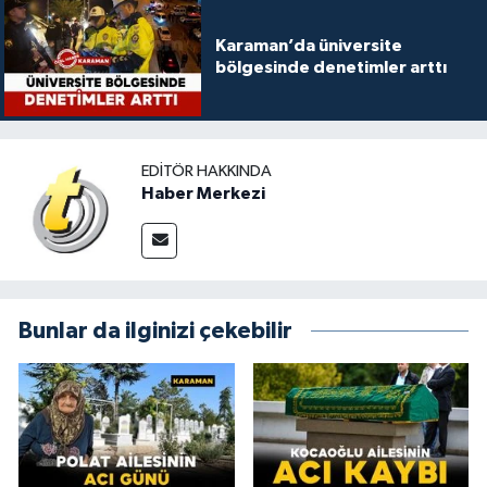
Karaman’da üniversite
bölgesinde denetimler arttı
EDITÖR HAKKINDA
Haber Merkezi
Bunlar da ilginizi çekebilir