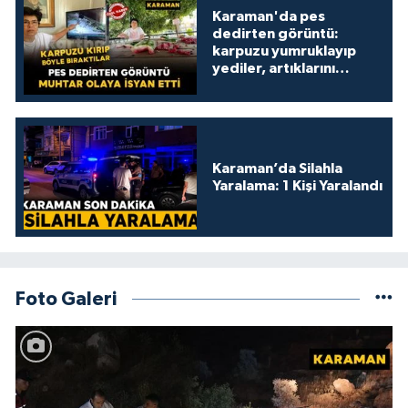
Karaman'da pes
dedirten görüntü:
karpuzu yumruklayıp
yediler, artıklarını
kamelyada bıraktılar
Karaman’da Silahla
Yaralama: 1 Kişi Yaralandı
Foto Galeri