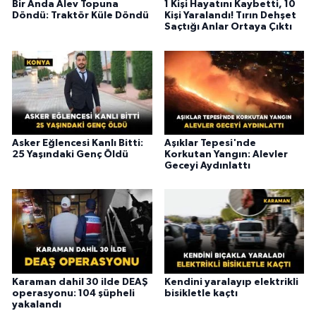
Bir Anda Alev Topuna
1 Kişi Hayatını Kaybetti, 10
Döndü: Traktör Küle Döndü
Kişi Yaralandı! Tırın Dehşet
Saçtığı Anlar Ortaya Çıktı
Asker Eğlencesi Kanlı Bitti:
Aşıklar Tepesi'nde
25 Yaşındaki Genç Öldü
Korkutan Yangın: Alevler
Geceyi Aydınlattı
Karaman dahil 30 ilde DEAŞ
Kendini yaralayıp elektrikli
operasyonu: 104 şüpheli
bisikletle kaçtı
yakalandı