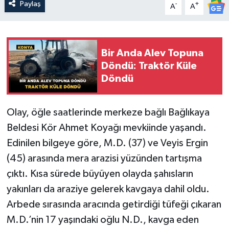
Paylaş
-
+
A
A
Bir Anda Alev Topuna
Döndü: Traktör Küle
Döndü
Olay, öğle saatlerinde merkeze bağlı Bağlıkaya
Beldesi Kör Ahmet Koyağı mevkiinde yaşandı.
Edinilen bilgeye göre, M.D. (37) ve Veyis Ergin
(45) arasında mera arazisi yüzünden tartışma
çıktı. Kısa sürede büyüyen olayda şahısların
yakınları da araziye gelerek kavgaya dahil oldu.
Arbede sırasında aracında getirdiği tüfeği çıkaran
M.D.’nin 17 yaşındaki oğlu N.D., kavga eden