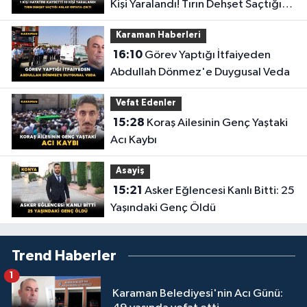
Kişi Yaralandı! Tırın Dehşet Saçtığı
Anlar Ortaya Çıktı
Karaman Haberleri
16:10
Görev Yaptığı İtfaiyeden
Abdullah Dönmez'e Duygusal Veda
Vefat Edenler
15:28
Koraş Ailesinin Genç Yaştaki
Acı Kaybı
Asayiş
15:21
Asker Eğlencesi Kanlı Bitti: 25
Yaşındaki Genç Öldü
Trend Haberler
1
Karaman Belediyesi'nin Acı Günü: