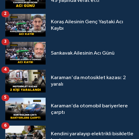
49 yaşında vefat etti
2
Koraş Ailesinin Genç Yaştaki Acı
Kaybı
3
Sarıkavak Ailesinin Acı Günü
4
Karaman'da motosiklet kazası: 2
yaralı
5
Karaman’da otomobil bariyerlere
çarptı
6
Kendini yaralayıp elektrikli bisikletle