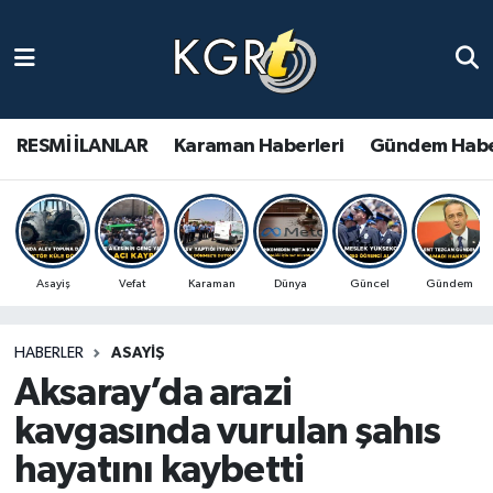
Karaman Haberleri
Gündem Haberleri
RESMİ İLANLAR
Karaman Haberleri
Gündem Habe
Güncel Haberler
Spor Haberleri
Asayiş
Vefat
Karaman
Dünya
Güncel
Gündem
Asayiş Haberleri
HABERLER
ASAYIŞ
Ulusal Haberler
Aksaray’da arazi
Vefat Edenler
kavgasında vurulan şahıs
hayatını kaybetti