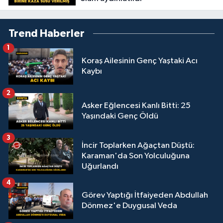
Trend Haberler
1
Koraş Ailesinin Genç Yaştaki Acı
Kaybı
2
Asker Eğlencesi Kanlı Bitti: 25
Yaşındaki Genç Öldü
3
İncir Toplarken Ağaçtan Düştü:
Karaman'da Son Yolculuğuna
Uğurlandı
4
Görev Yaptığı İtfaiyeden Abdullah
Dönmez'e Duygusal Veda