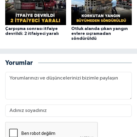
Çarpışma sonrası itfaiye
Otluk alanda çıkan yangın
devrildi: 2 itfaiyeci yaralı
evlere sıçramadan
söndürüldü
Yorumlar