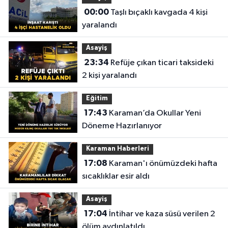
00:00
Taşlı bıçaklı kavgada 4 kişi
yaralandı
Asayiş
23:34
Refüje çıkan ticari taksideki
2 kişi yaralandı
Eğitim
17:43
Karaman’da Okullar Yeni
Döneme Hazırlanıyor
Karaman Haberleri
17:08
Karaman'ı önümüzdeki hafta
sıcaklıklar esir aldı
Asayiş
17:04
İntihar ve kaza süsü verilen 2
ölüm aydınlatıldı