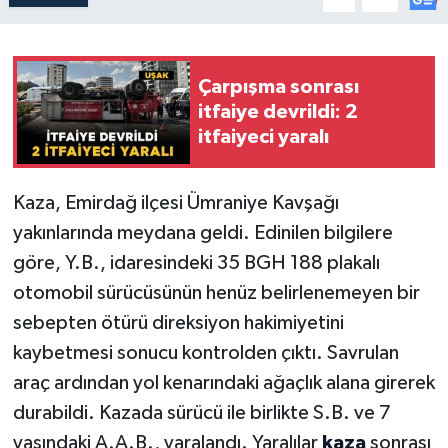
Çarpışma sonrası
itfaiye devrildi: 2
itfaiyeci yaralı
Kaza, Emirdağ ilçesi Ümraniye Kavşağı
yakınlarında meydana geldi. Edinilen bilgilere
göre, Y.B., idaresindeki 35 BGH 188 plakalı
otomobil sürücüsünün henüz belirlenemeyen bir
sebepten ötürü direksiyon hakimiyetini
kaybetmesi sonucu kontrolden çıktı. Savrulan
araç ardından yol kenarındaki ağaçlık alana girerek
durabildi. Kazada sürücü ile birlikte S.B. ve 7
yaşındaki A.A.B., yaralandı. Yaralılar
kaza
sonrası