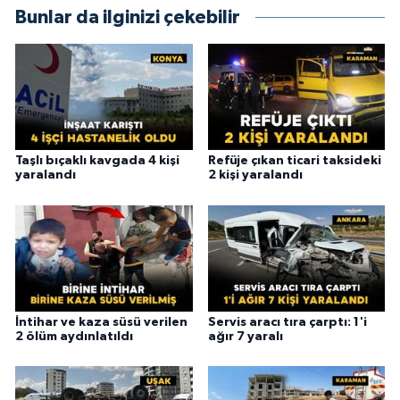
Bunlar da ilginizi çekebilir
Taşlı bıçaklı kavgada 4 kişi
Refüje çıkan ticari taksideki
yaralandı
2 kişi yaralandı
İntihar ve kaza süsü verilen
Servis aracı tıra çarptı: 1'i
2 ölüm aydınlatıldı
ağır 7 yaralı