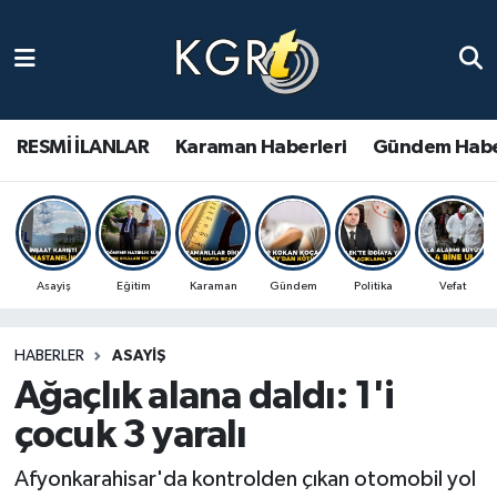
Karaman Haberleri
Gündem Haberleri
RESMİ İLANLAR
Karaman Haberleri
Gündem Habe
Güncel Haberler
Spor Haberleri
Asayiş
Eğitim
Karaman
Gündem
Politika
Vefat
Asayiş Haberleri
HABERLER
ASAYIŞ
Ulusal Haberler
Ağaçlık alana daldı: 1'i
Vefat Edenler
çocuk 3 yaralı
Afyonkarahisar'da kontrolden çıkan otomobil yol