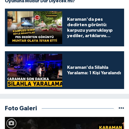
Oyununa Müdür Dur Diyecek mi?
Karaman'da pes
dedirten görüntü:
karpuzu yumruklayıp
yediler, artıklarını
kamelyada bıraktılar
Karaman’da Silahla
Yaralama: 1 Kişi Yaralandı
Foto Galeri