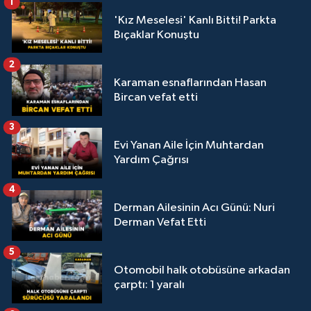
1
'Kız Meselesi' Kanlı Bitti! Parkta
Bıçaklar Konuştu
2
Karaman esnaflarından Hasan
Bircan vefat etti
3
Evi Yanan Aile İçin Muhtardan
Yardım Çağrısı
4
Derman Ailesinin Acı Günü: Nuri
Derman Vefat Etti
5
Otomobil halk otobüsüne arkadan
çarptı: 1 yaralı