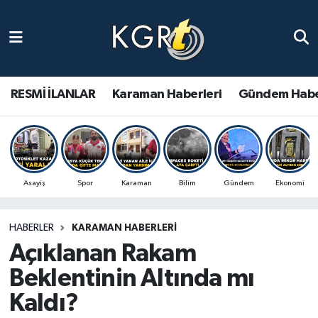
Karaman Haberleri
Gündem Haberleri
RESMİ İLANLAR
Karaman Haberleri
Gündem Habe
Güncel Haberler
Spor Haberleri
Asayiş
Spor
Karaman
Bilim
Gündem
Ekonomi
Asayiş Haberleri
HABERLER
KARAMAN HABERLERI
Ulusal Haberler
Açıklanan Rakam
Vefat Edenler
Beklentinin Altında mı
Kaldı?