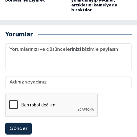
Borsası’na Ziyaret
yumruklayıp yediler,
artıklarını kamelyada
bıraktılar
Yorumlar
Gönder