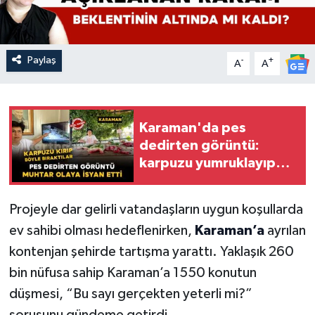
Paylaş
-
+
A
A
Karaman'da pes
dedirten görüntü:
karpuzu yumruklayıp
yediler, artıklarını
kamelyada bıraktılar
Projeyle dar gelirli vatandaşların uygun koşullarda
ev sahibi olması hedeflenirken,
Karaman’a
ayrılan
kontenjan şehirde tartışma yarattı. Yaklaşık 260
bin nüfusa sahip Karaman’a 1550 konutun
düşmesi, “Bu sayı gerçekten yeterli mi?”