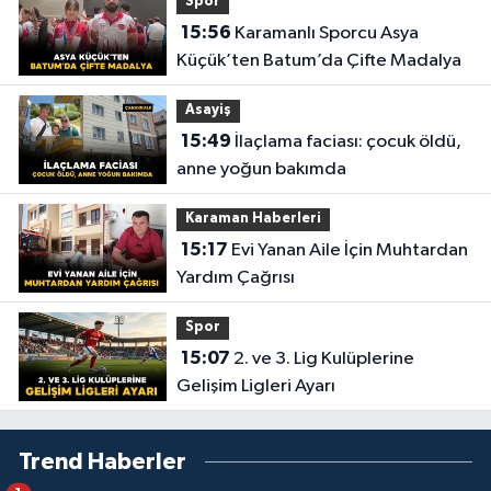
Spor
15:56
Karamanlı Sporcu Asya
Küçük’ten Batum’da Çifte Madalya
Asayiş
15:49
İlaçlama faciası: çocuk öldü,
anne yoğun bakımda
Karaman Haberleri
15:17
Evi Yanan Aile İçin Muhtardan
Yardım Çağrısı
Spor
15:07
2. ve 3. Lig Kulüplerine
Gelişim Ligleri Ayarı
Trend Haberler