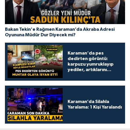
Bakan Tekin'e Rağmen Karaman’da Akraba Adresi
Oyununa Müdür Dur Diyecek mi?
Karaman'da pes
dedirten görüntü:
karpuzu yumruklayıp
yediler, artıklarını
kamelyada bıraktılar
Karaman’da Silahla
Yaralama: 1 Kişi Yaralandı