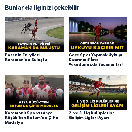
Bunlar da ilginizi çekebilir
Patenin En İyileri
Gece Spor Yapmak Uykuyu
Karaman’da Buluştu
Kaçırır mı? İşte
Vücudunuzda Yaşananlar!
Karamanlı Sporcu Asya
2. ve 3. Lig Kulüplerine
Küçük’ten Batum’da Çifte
Gelişim Ligleri Ayarı
Madalya