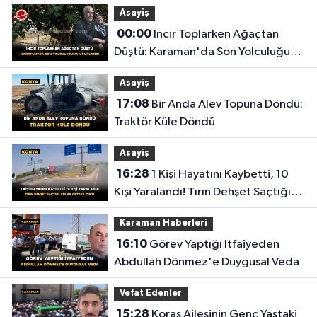
Asayiş
00:00
İncir Toplarken Ağaçtan
Düştü: Karaman'da Son Yolculuğuna
Uğurlandı
Asayiş
17:08
Bir Anda Alev Topuna Döndü:
Traktör Küle Döndü
Asayiş
16:28
1 Kişi Hayatını Kaybetti, 10
Kişi Yaralandı! Tırın Dehşet Saçtığı
Anlar Ortaya Çıktı
Karaman Haberleri
16:10
Görev Yaptığı İtfaiyeden
Abdullah Dönmez'e Duygusal Veda
Vefat Edenler
15:28
Koraş Ailesinin Genç Yaştaki