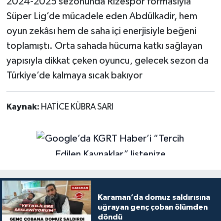
2024-2025 sezonunda Rizespor formasıyla
Süper Lig’de mücadele eden Abdülkadir, hem
oyun zekâsı hem de saha içi enerjisiyle beğeni
toplamıştı. Orta sahada hücuma katkı sağlayan
yapısıyla dikkat çeken oyuncu, gelecek sezon da
Türkiye’de kalmaya sıcak bakıyor
Kaynak:
HATİCE KÜBRA SARI
Karaman’da domuz saldırısına
uğrayan genç çoban ölümden
döndü