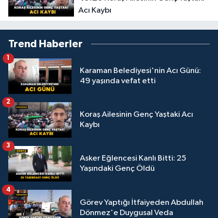
Acı Kaybı
Trend Haberler
1
Karaman Belediyesi'nin Acı Günü:
49 yaşında vefat etti
2
Koraş Ailesinin Genç Yaştaki Acı
Kaybı
3
Asker Eğlencesi Kanlı Bitti: 25
Yaşındaki Genç Öldü
4
Görev Yaptığı İtfaiyeden Abdullah
Dönmez'e Duygusal Veda