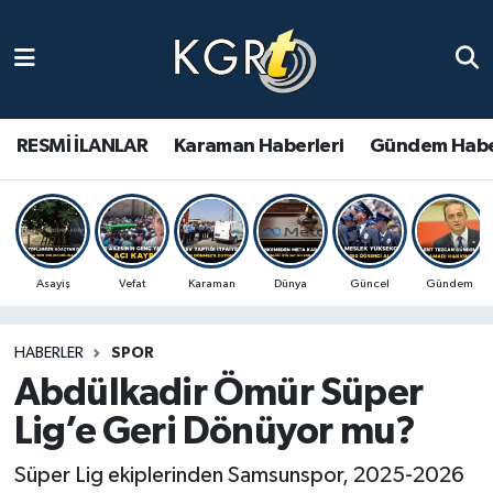
Karaman Haberleri
Gündem Haberleri
RESMİ İLANLAR
Karaman Haberleri
Gündem Habe
Güncel Haberler
Spor Haberleri
Asayiş
Vefat
Karaman
Dünya
Güncel
Gündem
Asayiş Haberleri
HABERLER
SPOR
Ulusal Haberler
Abdülkadir Ömür Süper
Vefat Edenler
Lig’e Geri Dönüyor mu?
Süper Lig ekiplerinden Samsunspor, 2025-2026