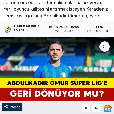
sezonu öncesi transfer çalışmalarına hız verdi.
Yerli oyuncu kalitesini artırmak isteyen Karadeniz
temsilcisi, gözünü Abdülkadir Ömür'e çevirdi.
HABER MERKEZI
16.06.2025 - 15:55
1 DK
EDITÖR
YAYINLANMA
OKUNMA SÜRESI
Paylaş
-
+
A
A