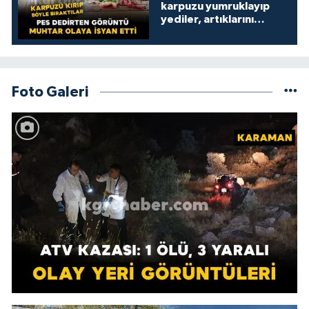
karpuzu yumruklayıp
yediler, artıklarını
kamelyada bıraktılar
Foto Galeri