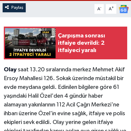
Paylaş
-
+
A
A
Çarpışma sonrası
itfaiye devrildi: 2
itfaiyeci yaralı
Olay
saat 13.20 sıralarında merkez Mehmet Akif
Ersoy Mahallesi 126. Sokak üzerinde müstakil bir
evde meydana geldi. Edinilen bilgilere göre 61
yaşındaki Halil Özel'den 4 gündür haber
alamayan yakınlarının 112 Acil Çağrı Merkezi'ne
ihbarı üzerine Özel'in evine sağlık, itfaiye ve polis
ekipleri sevk edildi. Olay yerine gelen itfaiye