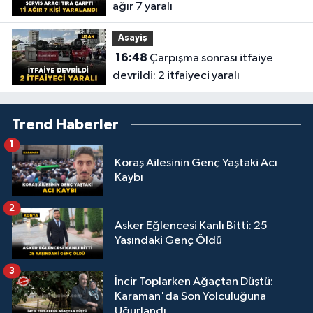
ağır 7 yaralı
Asayiş
16:48
Çarpışma sonrası itfaiye
devrildi: 2 itfaiyeci yaralı
Trend Haberler
1
Koraş Ailesinin Genç Yaştaki Acı
Kaybı
2
Asker Eğlencesi Kanlı Bitti: 25
Yaşındaki Genç Öldü
3
İncir Toplarken Ağaçtan Düştü:
Karaman'da Son Yolculuğuna
Uğurlandı