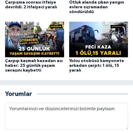
Çarpışma sonrası itfaiye
Otluk alanda çıkan yangın
devrildi: 2 itfaiyeci yaralı
evlere sıçramadan
söndürüldü
Çarpıp kaçmalı kazadan acı
Yolcu otobüsü kamyonete
haber: 25 günlük yaşam
arkadan çarptı: 1 ölü, 15
savaşını kaybetti
yaralı
Yorumlar