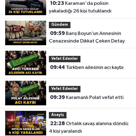
10:23
Karaman'da polisin
yakaladığı 26 kişi tutuklandı
Gündem
09:59
Barış Boyun’un Annesinin
Cenazesinde Dikkat Çeken Detay
Vefat Edenler
09:44
Türkben ailesinin acı kaybı
Vefat Edenler
09:39
Karamanlı Polat vefat etti
Asayiş
22:28
Ortalık savaş alanına döndü:
4 kişi yaralandı