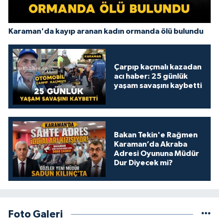
Karaman'da kayıp aranan kadın ormanda ölü bulundu
Çarpıp kaçmalı kazadan
acı haber: 25 günlük
yaşam savaşını kaybetti
Bakan Tekin'e Rağmen
Karaman’da Akraba
Adresi Oyununa Müdür
Dur Diyecek mi?
Foto Galeri