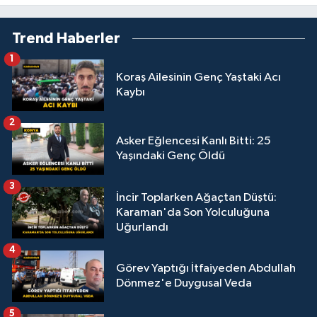
Trend Haberler
1
Koraş Ailesinin Genç Yaştaki Acı
Kaybı
2
Asker Eğlencesi Kanlı Bitti: 25
Yaşındaki Genç Öldü
3
İncir Toplarken Ağaçtan Düştü:
Karaman'da Son Yolculuğuna
Uğurlandı
4
Görev Yaptığı İtfaiyeden Abdullah
Dönmez'e Duygusal Veda
5