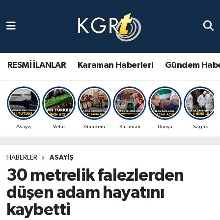
Karaman Haberleri
Gündem Haberleri
RESMİ İLANLAR
Karaman Haberleri
Gündem Habe
Güncel Haberler
Spor Haberleri
Asayiş
Vefat
Gündem
Karaman
Dünya
Sağlık
Asayiş Haberleri
HABERLER
ASAYIŞ
Ulusal Haberler
30 metrelik falezlerden
Vefat Edenler
düşen adam hayatını
kaybetti