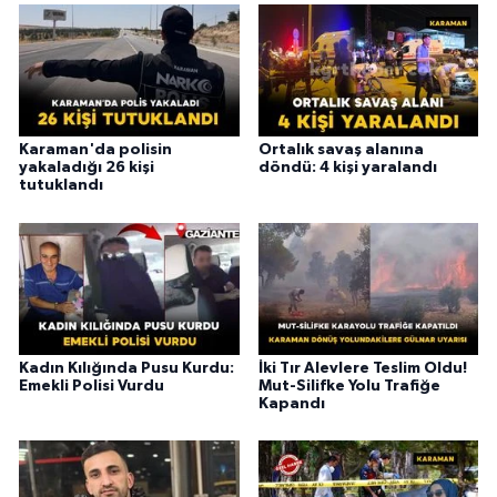
Karaman'da polisin
Ortalık savaş alanına
yakaladığı 26 kişi
döndü: 4 kişi yaralandı
tutuklandı
Kadın Kılığında Pusu Kurdu:
İki Tır Alevlere Teslim Oldu!
Emekli Polisi Vurdu
Mut-Silifke Yolu Trafiğe
Kapandı