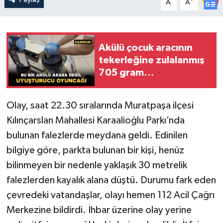
A
A
Akülü çocuk aracının
tekerleğine zulalanmış
705 gram
metamfetamin ele
geçirildi
Olay, saat 22.30 sıralarında Muratpaşa ilçesi
Kılınçarslan Mahallesi Karaalioğlu Parkı’nda
bulunan falezlerde meydana geldi. Edinilen
bilgiye göre, parkta bulunan bir kişi, henüz
bilinmeyen bir nedenle yaklaşık 30 metrelik
falezlerden kayalık alana düştü. Durumu fark eden
çevredeki vatandaşlar, olayı hemen 112 Acil Çağrı
Merkezine bildirdi. İhbar üzerine olay yerine