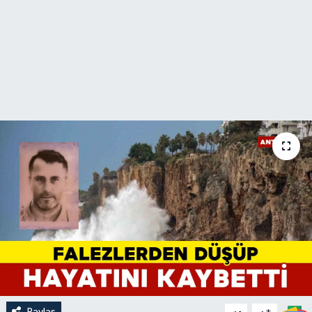
Paylaş
-
+